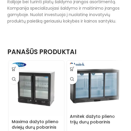
Italijoje bei turinti platų šaldymo įrangos asortimentą.
Kompanija specializuojasi šaldymo ir maitinimo įrangos
gamyboje. Nuolat investuoja į nuolatinę inovatyvių
produktų paiešką geriausiu kokybės ir kainos santykiu.
PANAŠŪS PRODUKTAI
A
Amitek dažyto plieno
d
Maxima dažyto plieno
trijų durų pobarinis
g
dviejų durų pobarinis
gėrimų šaldytuvas