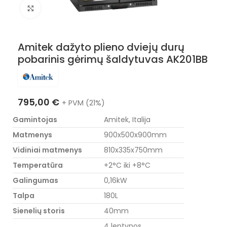
Nuotraukos padidinimas
Amitek dažyto plieno dviejų durų
pobarinis gėrimų šaldytuvas AK201BB
795,00
€
+ PVM (21%)
Gamintojas
Amitek, Italija
Matmenys
900x500x900mm
Vidiniai matmenys
810x335x750mm
Temperatūra
+2°C iki +8°C
Galingumas
0,16kW
Talpa
180L
Sienelių storis
40mm
4 lentynos