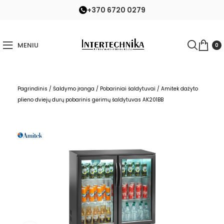
+370 6720 0279
MENIU
0
Pagrindinis
/
Šaldymo įranga
/
Pobariniai šaldytuvai
/
Amitek dažyto
plieno dviejų durų pobarinis gėrimų šaldytuvas AK201BB