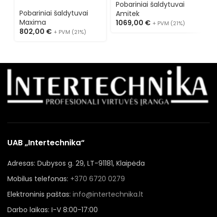
A
gėrimų šaldytuvas
AK291BBS
P
Pobariniai šaldytuvai
09400905
A
Pobariniai šaldytuvai
Amitek
8
Maxima
1069,00
€
+ PVM (21%)
802,00
€
+ PVM (21%)
UAB „Intertechnika“
Adresas: Dubysos g. 29, LT-91181, Klaipėda
Mobilus telefonas:
+370 6720 0279
Elektroninis paštas:
info@intertechnika.lt
Darbo laikas: I-V 8:00-17:00