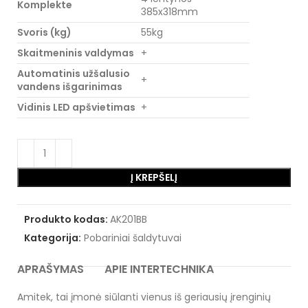
Komplekte
385x318mm
Svoris (kg)
55kg
Skaitmeninis valdymas
+
Automatinis užšalusio
+
vandens išgarinimas
Vidinis LED apšvietimas
+
Į KREPŠELĮ
Produkto kodas:
AK201BB
Kategorija:
Pobariniai šaldytuvai
APRAŠYMAS
APIE INTERTECHNIKA
Amitek, tai įmonė siūlanti vienus iš geriausių įrenginių