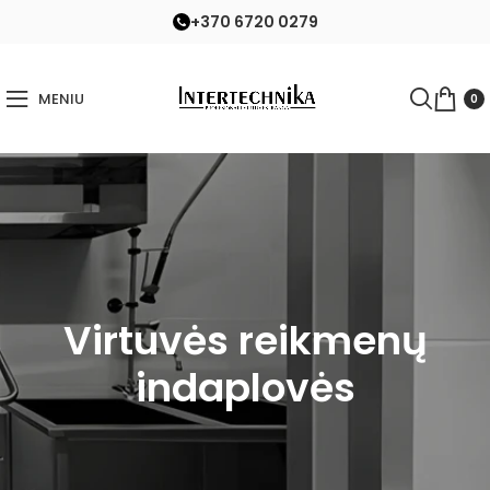
+370 6720 0279
MENIU
0
Virtuvės reikmenų
indaplovės