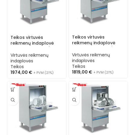
Teikos virtuvės
Teikos virtuvės
reikmenų indaplovė
reikmenų indaplovė
TS723 (kasetė 50/50) 3
TS981 (kasetė 55/55) 3
programos 3N
programos 1N
Virtuvės reikmenų
Virtuvės reikmenų
indaplovės
indaplovės
Teikos
Teikos
1819,00
€
1974,00
€
+ PVM (21%)
+ PVM (21%)