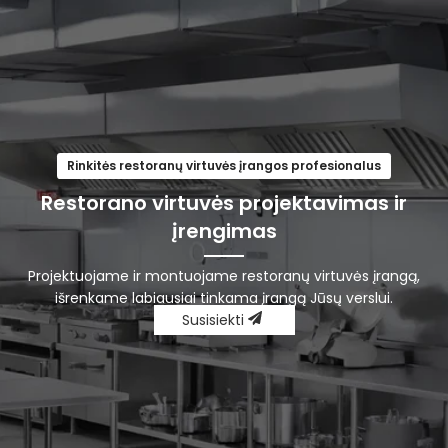
Rinkitės restoranų virtuvės įrangos profesionalus
Restorano virtuvės projektavimas ir
įrengimas
Projektuojame ir montuojame restoranų virtuvės įrangą,
išrenkame labiausiai tinkama įrangą Jūsų verslui.
Susisiekti