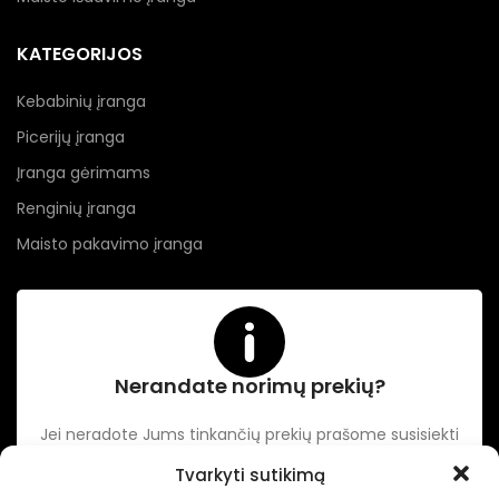
KATEGORIJOS
Kebabinių įranga
Picerijų įranga
Įranga gėrimams
Renginių įranga
Maisto pakavimo įranga
Nerandate norimų prekių?
Jei neradote Jums tinkančių prekių prašome susisiekti
kontaktuose nurodytu tel. numeriu arba el. paštu.
Tvarkyti sutikimą