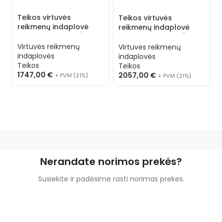
Teikos virtuvės
Teikos virtuvės
reikmenų indaplovė
reikmenų indaplovė
TS721 (kasetė 50/50) 3
TS983 (kasetė 55/55) 3
programos 1N
programos 3N
Virtuvės reikmenų
Virtuvės reikmenų
indaplovės
indaplovės
Teikos
Teikos
1747,00
€
2057,00
€
+ PVM (21%)
+ PVM (21%)
Nerandate norimos prekės?
Susiekite ir padėsime rasti norimas prekes.