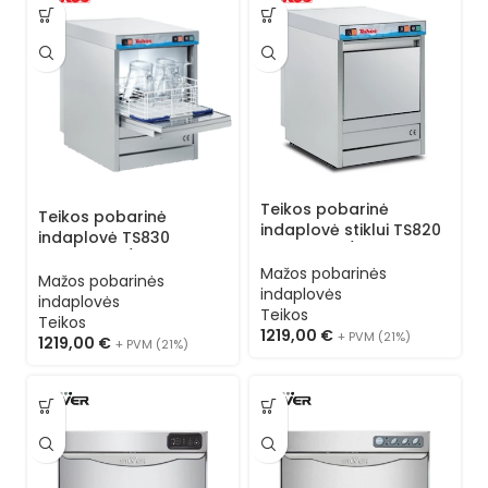
Teikos pobarinė
Teikos pobarinė
indaplovė stiklui TS820
indaplovė TS830
(kasetė 37/37) 3
(kasetė 40/40) 3
programos
Mažos pobarinės
programos
Mažos pobarinės
indaplovės
indaplovės
Teikos
Teikos
1219,00
€
+ PVM (21%)
1219,00
€
+ PVM (21%)