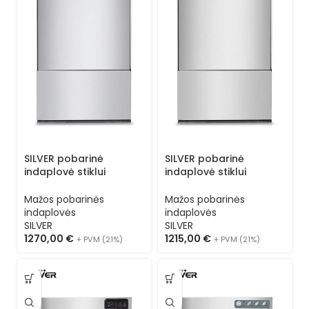
SILVER pobarinė
SILVER pobarinė
indaplovė stiklui
indaplovė stiklui
ESSENTIAL S 40 L
ESSENTIAL S 40 (kasetė
(kasetė 40×40) 3
40×40) 1 programa
Mažos pobarinės
Mažos pobarinės
programos
indaplovės
indaplovės
SILVER
SILVER
1270,00
€
1215,00
€
+ PVM (21%)
+ PVM (21%)