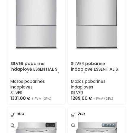
SILVER pobarinė
SILVER pobarinė
indaplovė ESSENTIAL S
indaplovė ESSENTIAL S
40 LS L (kasetė 40×40)
40 LS (kasetė 40×40) 1
3 programos
programa
Mažos pobarinės
Mažos pobarinės
indaplovės
indaplovės
SILVER
SILVER
1331,00
€
1289,00
€
+ PVM (21%)
+ PVM (21%)