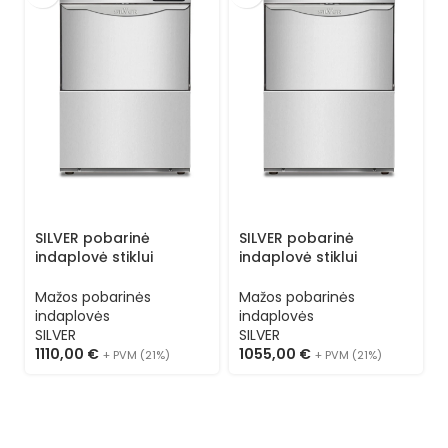
SILVER pobarinė
SILVER pobarinė
indaplovė stiklui
indaplovė stiklui
ESSENTIAL S 35 L (kasetė
ESSENTIAL S 35 (kasetė
35×35) 3 programos
35×35) 1 programa
Mažos pobarinės
Mažos pobarinės
indaplovės
indaplovės
SILVER
SILVER
1110,00
€
1055,00
€
+ PVM (21%)
+ PVM (21%)