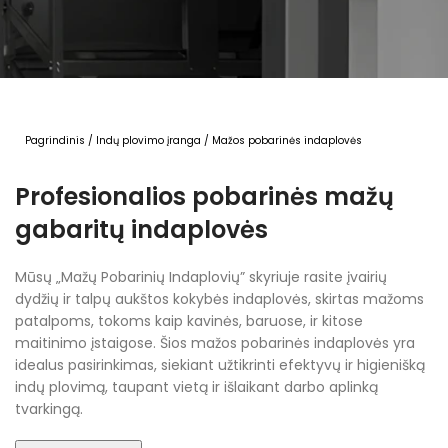
Pagrindinis
/
Indų plovimo įranga
/
Mažos pobarinės indaplovės
Profesionalios pobarinės mažų
gabaritų indaplovės
Mūsų „Mažų Pobarinių Indaplovių” skyriuje rasite įvairių
dydžių ir talpų aukštos kokybės indaplovės, skirtas mažoms
patalpoms, tokoms kaip kavinės, baruose, ir kitose
maitinimo įstaigose. Šios mažos pobarinės indaplovės yra
idealus pasirinkimas, siekiant užtikrinti efektyvų ir higienišką
indų plovimą, taupant vietą ir išlaikant darbo aplinką
tvarkingą.