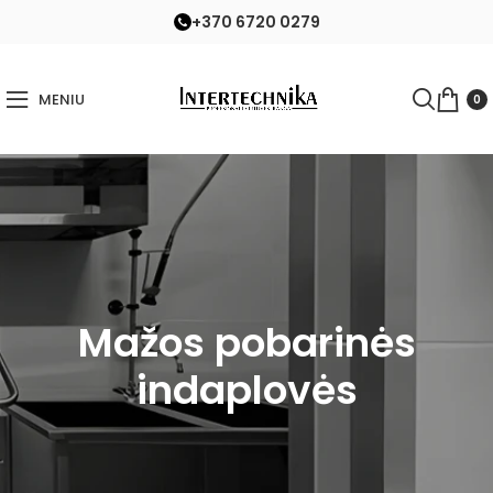
+370 6720 0279
MENIU
0
Mažos pobarinės
indaplovės