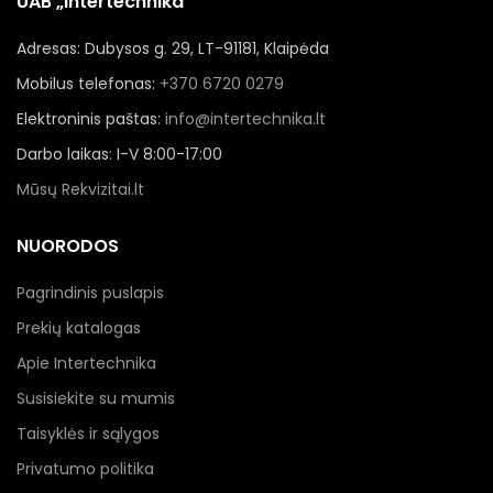
UAB „Intertechnika“
Adresas: Dubysos g. 29, LT-91181, Klaipėda
Mobilus telefonas:
+370 6720 0279
Elektroninis paštas:
info@intertechnika.lt
Darbo laikas: I-V 8:00-17:00
Mūsų Rekvizitai.lt
NUORODOS
Pagrindinis puslapis
Prekių katalogas
Apie Intertechnika
Susisiekite su mumis
Taisyklės ir sąlygos
Privatumo politika