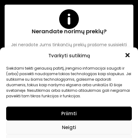
Nerandate norimų prekių?
Jei neradote Jums tinkančių prekių prašome susisiekti
kontaktuose nurodytu tel. numeriu arba el. paštu.
Tvarkyti sutikimą
Siekdami teikti geriausią patirtį, įrenginio informacijai saugoti ir
-
Intertechnika
Sukurta pagal užsakymą
Dominykas Vitkauskas
.
(arba) pasiekti naudojame tokias technologijas kaip slapukus. Jei
Internetinių svetainių sprendimai
sutiksime su šiomis technologijomis, galėsime apdoroti
duomenis, tokius kaip naršymo elgsena arba unikalūs ID šioje
svetainėje. Nesutikimas arba sutikimo atšaukimas gali neigiamai
paveikti tam tikras funkcijas ir funkcijas.
Priimti
Neigti