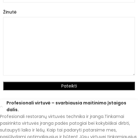
Žinutė
Profesionali virtuvė – svarbiausia maitinimo įstaigos
dalis.
Profesionali restoranų virtuvės technika ir įranga.Tinkamai
pasirinkta virtuvės įranga padės patogiai bei kokybiškai dirbti,
sutaupyti laiko ir lėšų. Kaip tai padaryti patarsime mes,
pasiūlydami optimaliausius ir būtent Jūsų virtuvei tinkamiausius