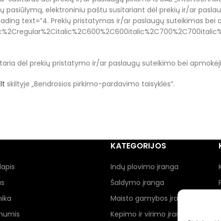
lų pasiūlymą, elektroniniu paštu susitariant dėl prekių ir/ar pasl
ding text=”4. Prekių pristatymas ir/ar paslaugų suteikimas bei
c%2Cregular%2Citalic%2C600%2C600italic%2C700%2C700italic%
taria dėl prekių pristatymo ir/ar paslaugų suteikimo bei apmokėji
lt
skiltyje „Bendrosios pirkimo-pardavimo taisyklės“.
KATEGORIJOS
lapis
Indų plovimo įranga
as
Šaldymo įranga
nika
Maisto gamybos įranga
 mumis
Kepimo ir virimo įranga