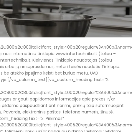
2C800%2C800italic|font_style:400%20regular%3A400%3Anorma
mosi internetiniu tinklapiu www.intertechnika.lt (toliau –
tertechnika.lt. Kiekvienas Tinklapio naudotojas (toliau –
omis arba jų nesuprasdamas, neturi teisės naudotis Tinklapiu.
s be atskiro įspėjimo keisti bet kuriuo metu. UAB
tinklapyje.[/vc_column_text][vc_custom_heading text=”2.
2C800%2C800italic|font_style:400%20regular%3A400%3Anorma
augas ar gauti papildomos informacijos apie prekes ir/ar
sa pildoma paspaudžiant ant norimų prekių taip suformuojant
, Pavardė, elektroninis paštas, telefono numeris, žinutė.
stom_heading text=”3. Pirkimas”
2C800%2C800italic|font_style:400%20regular%3A400%3Anorma
ka“, tolimesni prekių ir/ar paslaugų pirkimo veiksmai vykdomi