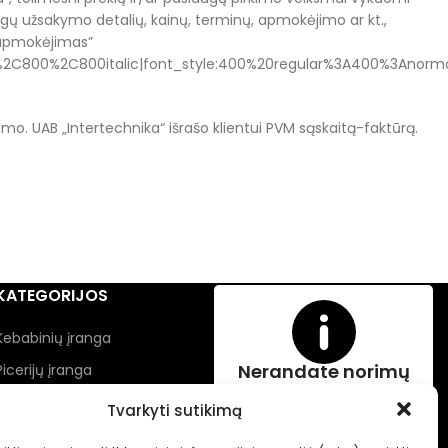
augų užsakymo detalių, kainų, terminų, apmokėjimo ar kt.,
 apmokėjimas”
2C800%2C800italic|font_style:400%20regular%3A400%3Anorma
mo. UAB „Intertechnika“ išrašo klientui PVM sąskaitą-faktūrą.
KATEGORIJOS
Kebabinių įranga
Nerandate norimų
Picerijų įranga
prekių?
Įranga gėrimams
Tvarkyti sutikimą
Renginių įranga
Jei neradote Jums