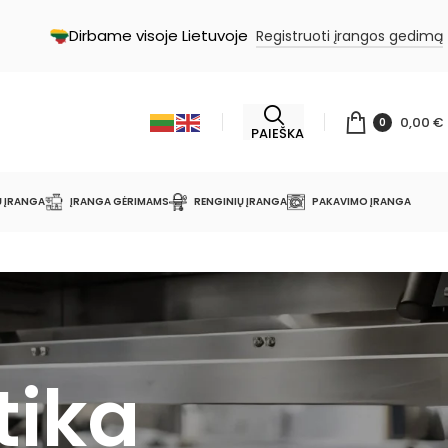
Dirbame visoje Lietuvoje
Registruoti įrangos gedimą
0,00
€
0
PAIEŠKA
Ų ĮRANGA
ĮRANGA GĖRIMAMS
RENGINIŲ ĮRANGA
PAKAVIMO ĮRANGA
tika