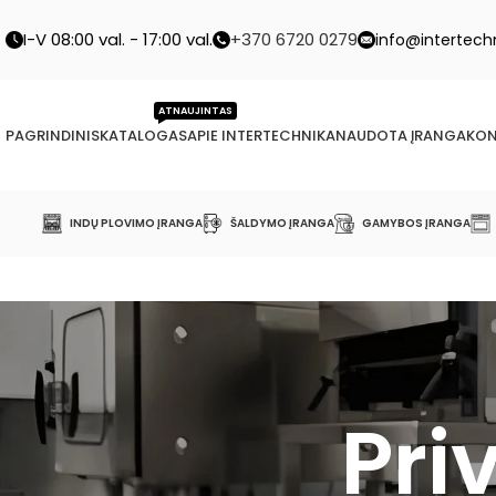
I-V 08:00 val. - 17:00 val.
+370 6720 0279
info@intertechn
ATNAUJINTAS
PAGRINDINIS
KATALOGAS
APIE INTERTECHNIKA
NAUDOTA ĮRANGA
KON
INDŲ PLOVIMO ĮRANGA
ŠALDYMO ĮRANGA
GAMYBOS ĮRANGA
Pri