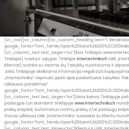
[vc_row][vc_column][vc_custom_heading text=”1. Bendrosio
google_fonts=”font_family:Open%20Sans%3A300%2C300itali
[vc_column_text text_larger=”no”]Šios Tinklapio www.intertechn
Tinklapis) tvarką ir sąlygas. Tinklapis
intertechnika.lt
UAB „Intert
Klientas) sutinka su visomis šių Taisyklių nuostatomis ir įsipar
Jokia Tinklapyje skelbiama informacija negali būti kopijuojama 
„Intertechnika“ neprivalo įspėti apie pasikeitusias taisykles. 
Užklausos pateikimas”
google_fonts=”font_family:Open%20Sans%3A300%2C300itali
[vc_column_text text_larger=”no”]Visos kainos Tinklapyje pate
paslaugas turi skambinti tinklapyje
www.intertechnika.lt
nurody
prekių krepšelį. Suformavus norimų prekių ir/ar paslaugų krepše
Gavusi užklausą UAB „Intertechnika“ susisiekia su Klientu nu
google_fonts=”font_family:Open%20Sans%3A300%2C300itali
[vc_column_text text_larger=”no”]Klientui ir UAB „Intertechnika