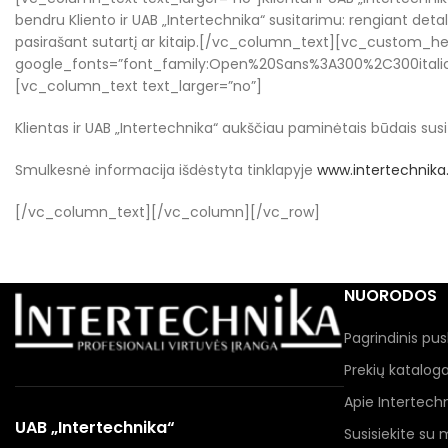
bendru Kliento ir UAB „Intertechnika“ susitarimu: rengiant deta
pasirašant sutartį ar kitaip.[/vc_column_text][vc_custom_hea
google_fonts=”font_family:Open%20Sans%3A300%2C300itali
[vc_column_text text_larger=”no”]
Klientas ir UAB „Intertechnika“ aukščiau paminėtais būdais susi
Smulkesnė informacija išdėstyta tinklapyje
www.intertechnika.
[/vc_column_text][/vc_column][/vc_row]
NUORODOS
Pagrindinis pus
Prekių katalog
Apie Intertech
UAB „Intertechnika“
Susisiekite su