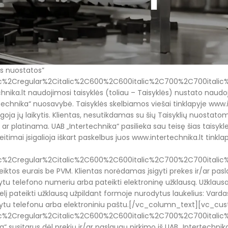
s nuostatos”
c%2Cregular%2Citalic%2C600%2C600italic%2C700%2C700italic%
ika.lt naudojimosi taisyklės (toliau – Taisyklės) nustato naudoji
echnika“ nuosavybė. Taisyklės skelbiamos viešai tinklapyje www.in
eigoja jų laikytis. Klientas, nesutikdamas su šių Taisyklių nuostat
ar platinama. UAB „Intertechnika“ pasilieka sau teisę šias taisykle
Pakeitimai įsigalioja iškart paskelbus juos www.intertechnika.lt 
c%2Cregular%2Citalic%2C600%2C600italic%2C700%2C700italic%
iktos eurais be PVM. Klientas norėdamas įsigyti prekes ir/ar pasl
tu telefono numeriu arba pateikti elektroninę užklausą. Užklau
lį pateikti užklausą užpildant formoje nurodytus laukelius: Vardas
rodytu telefonu arba elektroniniu paštu.[/vc_column_text][vc_cu
c%2Cregular%2Citalic%2C600%2C600italic%2C700%2C700italic%
“ susitarus dėl prekių ir/ar paslaugų pirkimo iš UAB „Intertechni