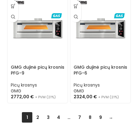
GMG dujinė picų krosnis
GMG dujinė picų krosnis
PFG-9
PFG-6
Picų krosnys
Picų krosnys
GMG
GMG
2772,00
€
2324,00
€
+ PVM (21%)
+ PVM (21%)
1
2
3
4
…
7
8
9
→