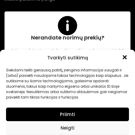
Nerandate norimų prekių?
Jei neradote Jums tinkančių prekių prašome susisiekti
kontaktuose nurodytu tel. numeriu arba el. paštu.
Tvarkyti sutikimą
Siekdami teikti geriausią patirtį, įrenginio informacijai saugoti ir
(arba) pasiekti naudojame tokias technologijas kaip slapukus. Jei
-
Intertechnika
Sukurta pagal užsakymą
Dominykas Vitkauskas
.
sutiksime su šiomis technologijomis, galėsime apdoroti
Internetinių svetainių sprendimai
duomenis, tokius kaip naršymo elgsena arba unikalūs ID šioje
svetainėje. Nesutikimas arba sutikimo atšaukimas gali neigiamai
paveikti tam tikras funkcijas ir funkcijas.
Priimti
Neigti