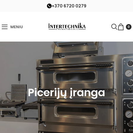
+370 6720 0279
MENIU
0
Picerijų įranga