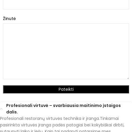
Žinutė
Profesionali virtuvė – svarbiausia maitinimo įstaigos
dalis.
Profesionali restoranų virtuvės technika ir įranga.Tinkamai
pasirinkta virtuvės įranga padės patogiai bei kokybiškai dirbti,
sutaupyti laiko ir lėšų. Kaip tai padaryti patarsime mes,