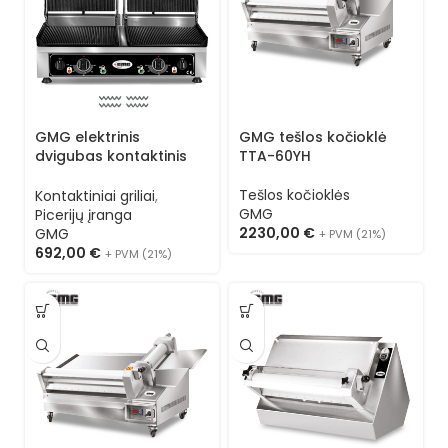
GMG elektrinis
GMG tešlos kočioklė
dvigubas kontaktinis
TTA-60YH
grilis KG 2735 DE
Tešlos kočioklės
Kontaktiniai griliai
,
GMG
Picerijų įranga
2230,00
€
GMG
+ PVM (21%)
692,00
€
+ PVM (21%)