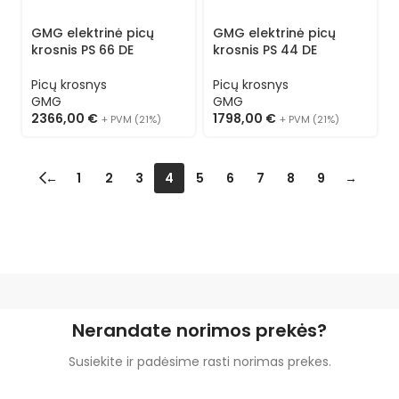
GMG elektrinė picų
GMG elektrinė picų
krosnis PS 66 DE
krosnis PS 44 DE
Picų krosnys
Picų krosnys
GMG
GMG
2366,00
€
1798,00
€
+ PVM (21%)
+ PVM (21%)
←
1
2
3
4
5
6
7
8
9
→
Nerandate norimos prekės?
Susiekite ir padėsime rasti norimas prekes.