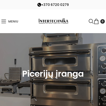
+370 6720 0279
MENIU
0
Picerijų įranga