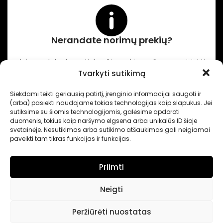
Nerandate norimų prekių?
Jei neradote Jums tinkančių prekių prašome susisiekti
kontaktuose nurodytu tel. numeriu arba el. paštu.
Tvarkyti sutikimą
Siekdami teikti geriausią patirtį, įrenginio informacijai saugoti ir
(arba) pasiekti naudojame tokias technologijas kaip slapukus. Jei
-
Intertechnika
Sukurta pagal užsakymą
Dominykas Vitkauskas
.
sutiksime su šiomis technologijomis, galėsime apdoroti
Internetinių svetainių sprendimai
duomenis, tokius kaip naršymo elgsena arba unikalūs ID šioje
svetainėje. Nesutikimas arba sutikimo atšaukimas gali neigiamai
paveikti tam tikras funkcijas ir funkcijas.
Priimti
Neigti
Peržiūrėti nuostatas