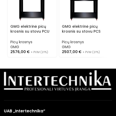
GMG elektrinė picų
GMG elektrinė picų
G
krosnis su stovu PCU
krosnis su stovu PCS
k
70
105105 E
7
Picų krosnys
Picų krosnys
P
GMG
GMG
2576,00
€
2507,00
€
1
+ PVM (21%)
+ PVM (21%)
UAB „Intertechnika“