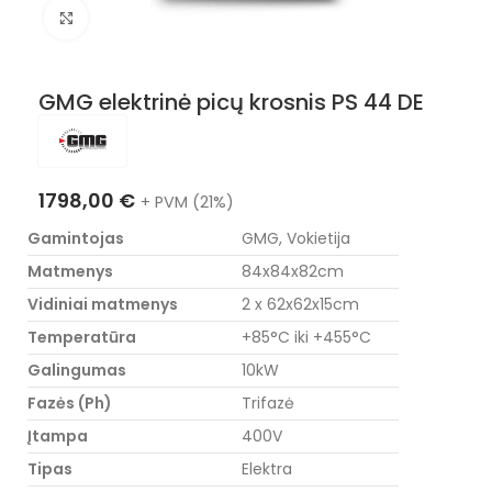
Nuotraukos padidinimas
GMG elektrinė picų krosnis PS 44 DE
1798,00
€
+ PVM (21%)
Gamintojas
GMG, Vokietija
Matmenys
84x84x82cm
Vidiniai matmenys
2 x 62x62x15cm
Temperatūra
+85°C iki +455°C
Galingumas
10kW
Fazės (Ph)
Trifazė
Įtampa
400V
Tipas
Elektra