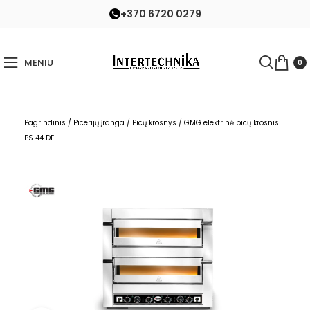
+370 6720 0279
MENIU
0
Pagrindinis
/
Picerijų įranga
/
Picų krosnys
/
GMG elektrinė picų krosnis
PS 44 DE