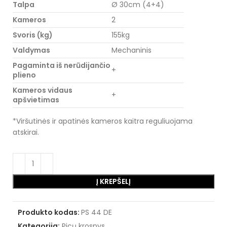
Talpa
Ø 30cm (4+4)
Kameros
2
Svoris (kg)
155kg
Valdymas
Mechaninis
Pagaminta iš nerūdijančio
+
plieno
Kameros vidaus
+
apšvietimas
*Viršutinės ir apatinės kameros kaitra reguliuojama
atskirai.
Į KREPŠELĮ
Produkto kodas:
PS 44 DE
Kategorija:
Picų krosnys