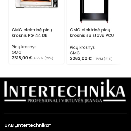
GMG elektrinė picų
GMG elektrinė picų
G
krosnis PG 44 DE
krosnis su stovu PCU
k
62
9
Picų krosnys
Picų krosnys
P
GMG
GMG
2518,00
€
2263,00
€
2
+ PVM (21%)
+ PVM (21%)
UAB „Intertechnika“