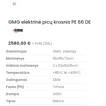
Nuotraukos padidinimas
GMG elektrinė picų krosnis PE 66 DE
2580,00
€
+ PVM (21%)
Gamintojas
GMG, Vokietija
Matmenys
95x115x72cm
Vidiniai matmenys
2 x 62x92x15cm
Temperatūra
+85°C iki +455°C
Galingumas
12kW
Fazės (Ph)
Trifazė
Įtampa
400V
Tipas
Elektra