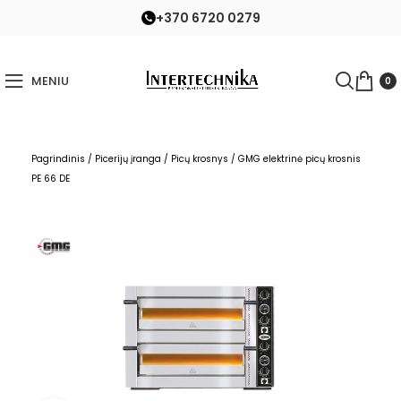
+370 6720 0279
MENIU
0
Pagrindinis
/
Picerijų įranga
/
Picų krosnys
/
GMG elektrinė picų krosnis
PE 66 DE