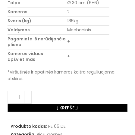
Talpa
Ø 30 cm (6+6)
Kameros
2
Svoris (kg)
185kg
Valdymas
Mechaninis
Pagaminta iš nerūdijančio
+
plieno
Kameros vidaus
+
apšvietimas
*Viršutinės ir apatinės kameros kaitra reguliuojama
atskirai.
Į KREPŠELĮ
Produkto kodas:
PE 66 DE
Kategorija:
Picų krosnys