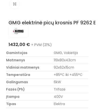
Nuotraukos padidinimas
GMG elektrinė picų krosnis PF 9262 E
1432,00
€
+ PVM (21%)
Gamintojas
GMG, Vokietija
Matmenys
119x80x43cm
Vidiniai matmenys
92x62x15cm
Temperatūra
+85°C iki +455°C
Galingumas
6kW
Fazės (Ph)
Trifazė
Įtampa
400V
Tipas
Elektra