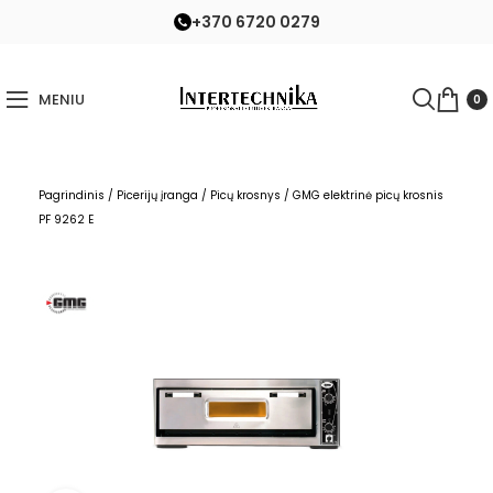
+370 6720 0279
MENIU
0
Pagrindinis
/
Picerijų įranga
/
Picų krosnys
/
GMG elektrinė picų krosnis
PF 9262 E