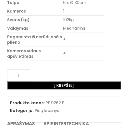
Talpa
6 x Ø 30cm
Kameros
1
Svoris (kg)
102kg
Valdymas
Mechaninis
Pagaminta iš nerūdijančio
+
plieno
Kameros vidaus
+
apšvietimas
Į KREPŠELĮ
Produkto kodas:
PF 9262 E
Kategorija:
Picų krosnys
APRAŠYMAS
APIE INTERTECHNIKA