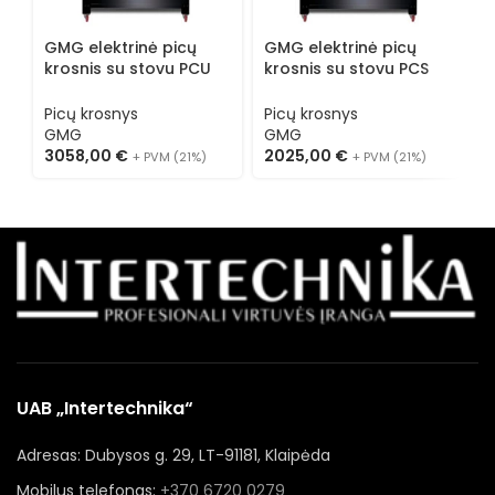
GMG elektrinė picų
GMG elektrinė picų
G
krosnis su stovu PCU
krosnis su stovu PCS
k
9262
10570 E
1
Picų krosnys
Picų krosnys
P
GMG
GMG
3058,00
€
2025,00
€
2
+ PVM (21%)
+ PVM (21%)
UAB „Intertechnika“
Adresas: Dubysos g. 29, LT-91181, Klaipėda
Mobilus telefonas:
+370 6720 0279