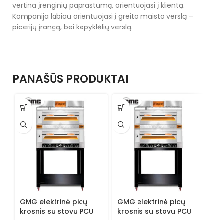
vertina įrenginių paprastumą, orientuojasi į klientą.
Kompanija labiau orientuojasi į greito maisto verslą –
picerijų įrangą, bei kepyklėlių verslą.
PANAŠŪS PRODUKTAI
GMG elektrinė picų
GMG elektrinė picų
G
krosnis su stovu PCU
krosnis su stovu PCU
k