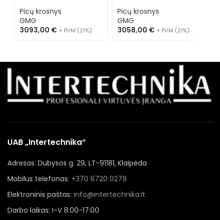
70105
9262
1
Picų krosnys
Picų krosnys
P
GMG
GMG
3093,00
€
3058,00
€
2
+ PVM (21%)
+ PVM (21%)
UAB „Intertechnika“
Adresas: Dubysos g. 29, LT-91181, Klaipėda
Mobilus telefonas:
+370 6720 0279
Elektroninis paštas:
info@intertechnika.lt
Darbo laikas: I-V 8:00-17:00