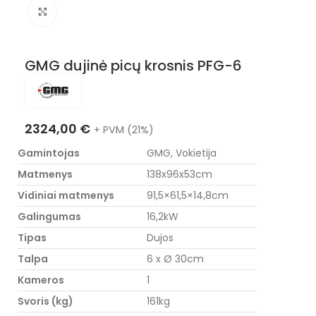
Nuotraukos padidinimas
GMG dujinė picų krosnis PFG-6
2324,00
€
+ PVM (21%)
Gamintojas
GMG, Vokietija
Matmenys
138x96x53cm
Vidiniai matmenys
91,5×61,5×14,8cm
Galingumas
16,2kW
Tipas
Dujos
Talpa
6 x Ø 30cm
Kameros
1
Svoris (kg)
161kg