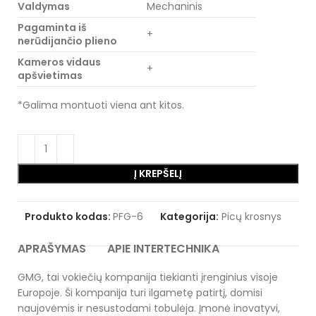
Valdymas
Mechaninis
Pagaminta iš
+
nerūdijančio plieno
Kameros vidaus
+
apšvietimas
*Galima montuoti viena ant kitos.
Į KREPŠELĮ
Produkto kodas:
PFG-6
Kategorija:
Picų krosnys
APRAŠYMAS
APIE INTERTECHNIKA
GMG, tai vokiečių kompanija tiekianti įrenginius visoje
Europoje. Ši kompanija turi ilgametę patirtį, domisi
naujovėmis ir nesustodami tobulėja. Įmonė inovatyvi,