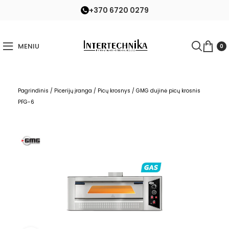
+370 6720 0279
MENIU
0
Pagrindinis
/
Picerijų įranga
/
Picų krosnys
/
GMG dujinė picų krosnis
PFG-6