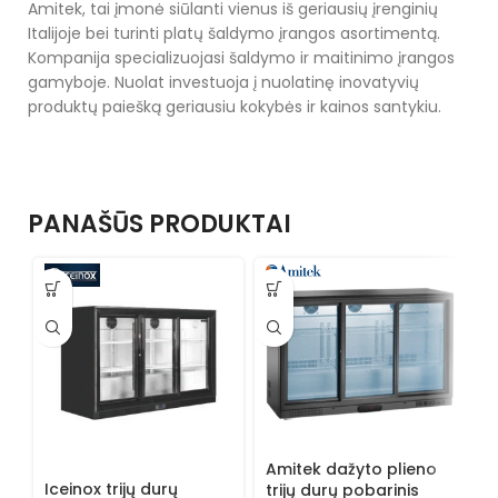
Amitek, tai įmonė siūlanti vienus iš geriausių įrenginių
Italijoje bei turinti platų šaldymo įrangos asortimentą.
Kompanija specializuojasi šaldymo ir maitinimo įrangos
gamyboje. Nuolat investuoja į nuolatinę inovatyvių
produktų paiešką geriausiu kokybės ir kainos santykiu.
PANAŠŪS PRODUKTAI
Amitek dažyto plieno
A
Iceinox trijų durų
trijų durų pobarinis
t