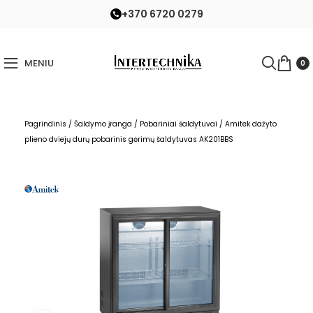
+370 6720 0279
MENIU
0
Pagrindinis
/
Šaldymo įranga
/
Pobariniai šaldytuvai
/
Amitek dažyto
plieno dviejų durų pobarinis gėrimų šaldytuvas AK201BBS