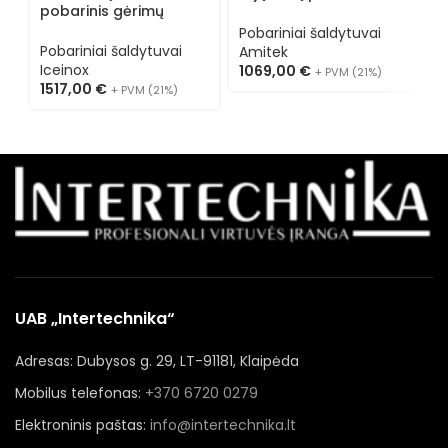
pobarinis gėrimų
gėrimų šaldytuvas
g
šaldytuvas GBB 350
AK291BBS
A
Pobariniai šaldytuvai
P
Pobariniai šaldytuvai
Amitek
A
Iceinox
1069,00
€
1
+ PVM (21%)
1517,00
€
+ PVM (21%)
UAB „Intertechnika“
Adresas: Dubysos g. 29, LT-91181, Klaipėda
Mobilus telefonas:
+370 6720 0279
Elektroninis paštas:
info@intertechnika.lt