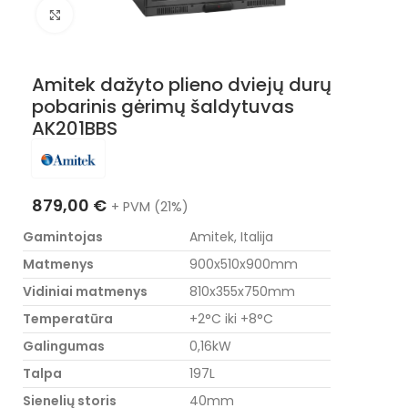
Nuotraukos padidinimas
Amitek dažyto plieno dviejų durų
pobarinis gėrimų šaldytuvas
AK201BBS
879,00
€
+ PVM (21%)
Gamintojas
Amitek, Italija
Matmenys
900x510x900mm
Vidiniai matmenys
810x355x750mm
Temperatūra
+2°C iki +8°C
Galingumas
0,16kW
Talpa
197L
Sienelių storis
40mm