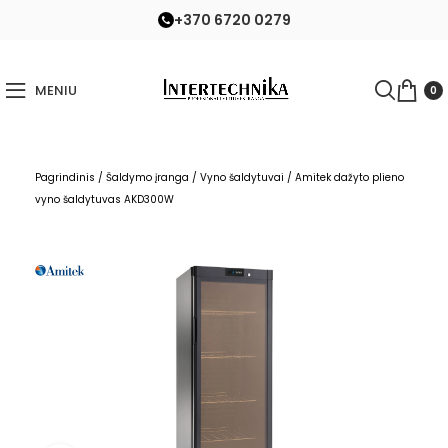
+370 6720 0279
MENIU
0
Pagrindinis
/
Šaldymo įranga
/
Vyno šaldytuvai
/
Amitek dažyto plieno
vyno šaldytuvas AKD300W