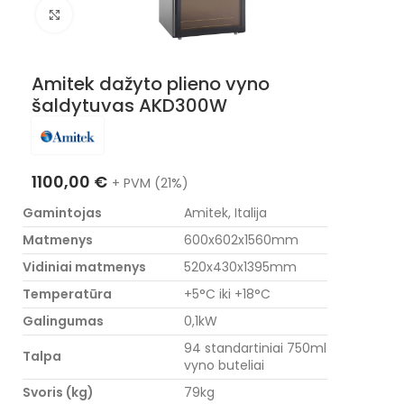
Nuotraukos padidinimas
Amitek dažyto plieno vyno
šaldytuvas AKD300W
1100,00
€
+ PVM (21%)
Gamintojas
Amitek, Italija
Matmenys
600x602x1560mm
Vidiniai matmenys
520x430x1395mm
Temperatūra
+5°C iki +18°C
Galingumas
0,1kW
94 standartiniai 750ml
Talpa
vyno buteliai
Svoris (kg)
79kg