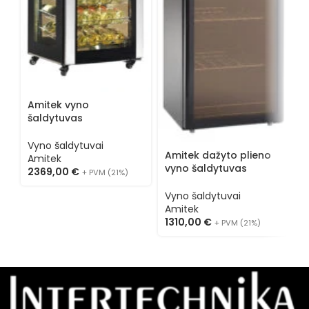
A
v
A
V
A
Amitek vyno
9
šaldytuvas
AK400WLUX
Vyno šaldytuvai
Amitek dažyto plieno
Amitek
vyno šaldytuvas
2369,00
€
+ PVM (21%)
AKD400W
Vyno šaldytuvai
Amitek
1310,00
€
+ PVM (21%)