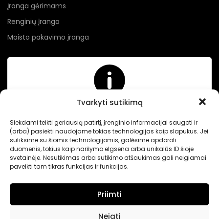
Įranga gėrimams
Renginių įranga
Maisto pakavimo įranga
Nerandate norimų prekių?
Tvarkyti sutikimą
Jei neradote Jums tinkančių prekių prašome susisiekti
Siekdami teikti geriausią patirtį, įrenginio informacijai saugoti ir
kontaktuose nurodytu tel. numeriu arba el. paštu.
(arba) pasiekti naudojame tokias technologijas kaip slapukus. Jei
sutiksime su šiomis technologijomis, galėsime apdoroti
duomenis, tokius kaip naršymo elgsena arba unikalūs ID šioje
svetainėje. Nesutikimas arba sutikimo atšaukimas gali neigiamai
-
Intertechnika
Sukurta pagal užsakymą
Dominykas Vitkauskas
.
paveikti tam tikras funkcijas ir funkcijas.
Internetinių svetainių sprendimai
Priimti
Neigti