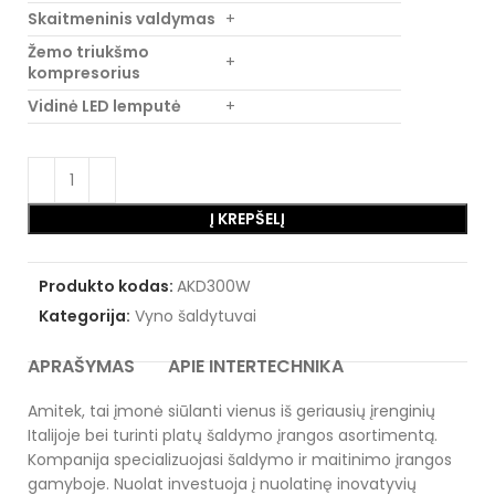
Skaitmeninis valdymas
+
Žemo triukšmo
+
kompresorius
Vidinė LED lemputė
+
Į KREPŠELĮ
Produkto kodas:
AKD300W
Kategorija:
Vyno šaldytuvai
APRAŠYMAS
APIE INTERTECHNIKA
Amitek, tai įmonė siūlanti vienus iš geriausių įrenginių
Italijoje bei turinti platų šaldymo įrangos asortimentą.
Kompanija specializuojasi šaldymo ir maitinimo įrangos
gamyboje. Nuolat investuoja į nuolatinę inovatyvių