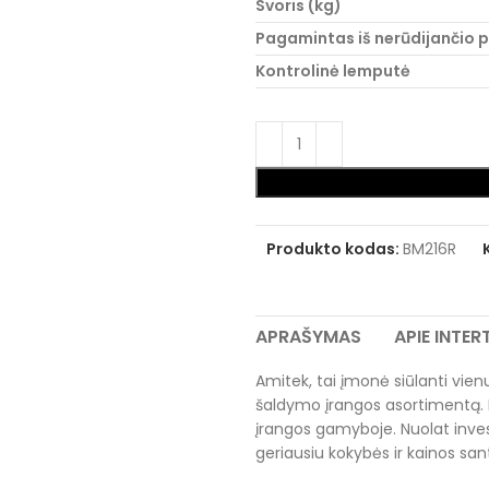
Svoris (kg)
Pagamintas iš nerūdijančio p
Kontrolinė lemputė
Produkto kodas:
BM216R
APRAŠYMAS
APIE INTE
Amitek, tai įmonė siūlanti vienus
šaldymo įrangos asortimentą. 
įrangos gamyboje. Nuolat inves
geriausiu kokybės ir kainos san