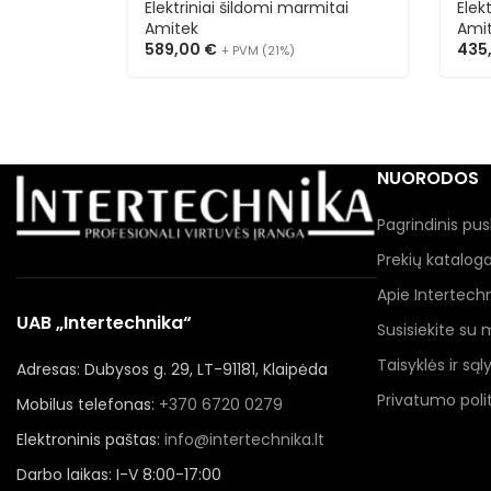
Elektriniai šildomi marmitai
Elek
Amitek
Ami
589,00
€
435
+ PVM (21%)
NUORODOS
Pagrindinis pus
Prekių katalog
Apie Intertech
UAB „Intertechnika“
Susisiekite su
Taisyklės ir sąl
Adresas: Dubysos g. 29, LT-91181, Klaipėda
Privatumo polit
Mobilus telefonas:
+370 6720 0279
Elektroninis paštas:
info@intertechnika.lt
Darbo laikas: I-V 8:00-17:00