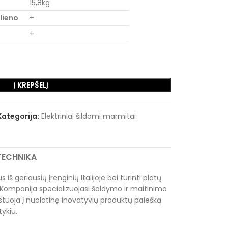
15,8kg
lieno
+
+
Į KREPŠELĮ
Kategorija:
Elektriniai šildomi marmitai
RTECHNIKA
 iš geriausių įrenginių Italijoje bei turinti platų
Kompanija specializuojasi šaldymo ir maitinimo
tuoja į nuolatinę inovatyvių produktų paiešką
tykiu.