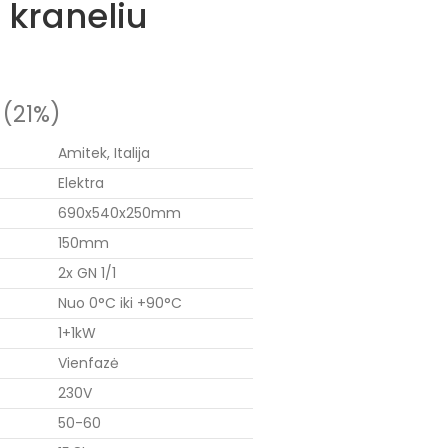
 kraneliu
 (21%)
Amitek, Italija
Elektra
690x540x250mm
150mm
2x GN 1/1
Nuo 0°C iki +90°C
1+1kW
Vienfazė
230V
50-60