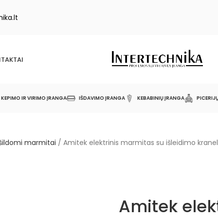
ika.lt
TAKTAI
KEPIMO IR VIRIMO ĮRANGA
IŠDAVIMO ĮRANGA
KEBABINIŲ ĮRANGA
PICERIJ
i šildomi marmitai
/
Amitek elektrinis marmitas su išleidimo krane
Amitek elek