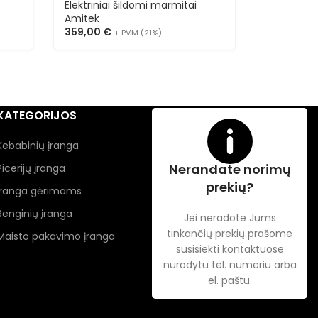
Elektriniai šildomi marmitai
Elektrinia
Amitek
Maxima
359,00
€
156,00
€
+ PVM (21%)
KATEGORIJOS
Kebabinių įranga
Nerandate norimų
Picerijų įranga
prekių?
Įranga gėrimams
Renginių įranga
Jei neradote Jums
tinkančių prekių prašome
Maisto pakavimo įranga
susisiekti kontaktuose
nurodytu tel. numeriu arba
el. paštu.