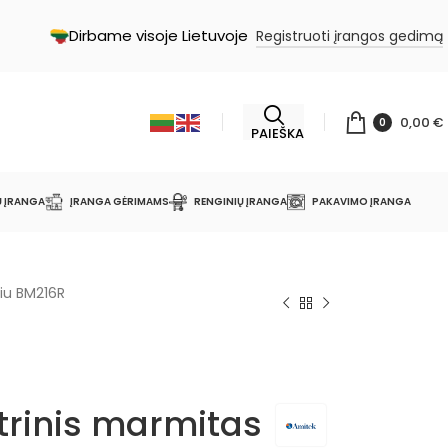
Dirbame visoje Lietuvoje
Registruoti įrangos gedimą
0,00
€
0
PAIEŠKA
Ų ĮRANGA
ĮRANGA GĖRIMAMS
RENGINIŲ ĮRANGA
PAKAVIMO ĮRANGA
liu BM216R
trinis marmitas