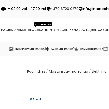
I-V 08:00 val. - 17:00 val.
+370 6720 0279
info@intertechn
ATNAUJINTAS
PAGRINDINIS
KATALOGAS
APIE INTERTECHNIKA
NAUDOTA ĮRANGA
KON
INDŲ PLOVIMO ĮRANGA
ŠALDYMO ĮRANGA
GAMYBOS ĮRANGA
Pagrindinis
/
Maisto išdavimo įranga
/
Elektrinia