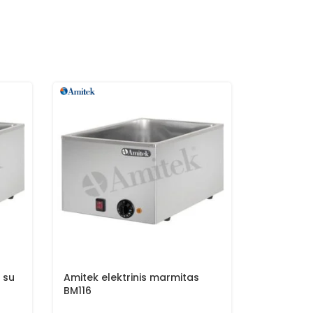
 su
Amitek elektrinis marmitas
Maxima el
BM116
išleidimo