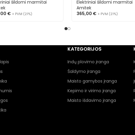
triniai šildomi marmitai
Elektriniai šildomi marmitai
tek
Amitek
,00
€
365,00
€
+ PVM (21%)
+ PVM (21%)
KATEGORIJOS
lapis
Indų plovimo įranga
as
Šaldymo įranga
nika
Maisto gamybos įranga
 mumis
Kepimo ir virimo įranga
ygos
Maisto išdavimo įranga
ika