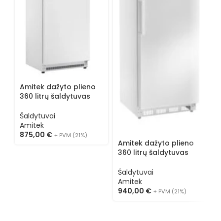
Amitek dažyto plieno
360 litrų šaldytuvas
AKM400R
Šaldytuvai
Amitek
875,00
€
+ PVM (21%)
Amitek dažyto plieno
A
360 litrų šaldytuvas
3
AKD400R
s
Šaldytuvai
Š
Amitek
A
940,00
€
+ PVM (21%)
1