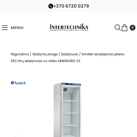
+370 6720 0279
MENIU
0
Pagrindinis
/
Šaldymo įranga
/
Šaldytuvai
/
Amitek nerūdijančio plieno
360 litrų šaldytuvas su stiklu AKM400RG SS