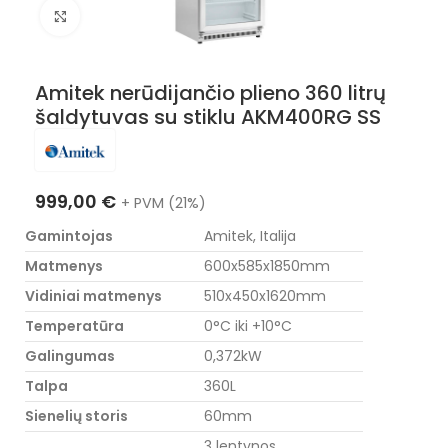
Nuotraukos padidinimas
Amitek nerūdijančio plieno 360 litrų
šaldytuvas su stiklu AKM400RG SS
999,00
€
+ PVM (21%)
Gamintojas
Amitek, Italija
Matmenys
600x585x1850mm
Vidiniai matmenys
510x450x1620mm
Temperatūra
0°C iki +10°C
Galingumas
0,372kW
Talpa
360L
Sienelių storis
60mm
3 lentynos