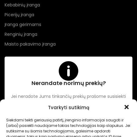
Kebabinių įranga
Picerijų įranga
Įranga gėrimams
Renginių įranga
Maisto pakavimo įranga
Nerandate norimų prekių?
Jei neradote Jums tinkančių prekių prašome susisiekti
kontaktuose nurodytu tel. numeriu arba el. paštu.
Tvarkyti sutikimą
Siekdami teikti geriausią patirtį, įrenginio informacijai saugoti ir
-
Intertechnika
Sukurta pagal užsakymą
Dominykas Vitkauskas
.
(arba) pasiekti naudojame tokias technologijas kaip slapukus. Jei
Internetinių svetainių sprendimai
sutiksime su šiomis technologijomis, galėsime apdoroti
duomenis, tokius kaip naršymo elgsena arba unikalūs ID šioje