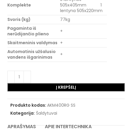
Komplekte
505x405mm 1
lentyna 505x220mm
Svoris (kg)
77kg
Pagaminta iš
+
nerūdijančio plieno
Skaitmeninis valdymas
+
Automatinis užšalusio
+
vandens išgarinimas
Į KREPŠELĮ
Produkto kodas:
AKM400RG SS
Kategorija:
Šaldytuvai
APRAŠYMAS
APIE INTERTECHNIKA