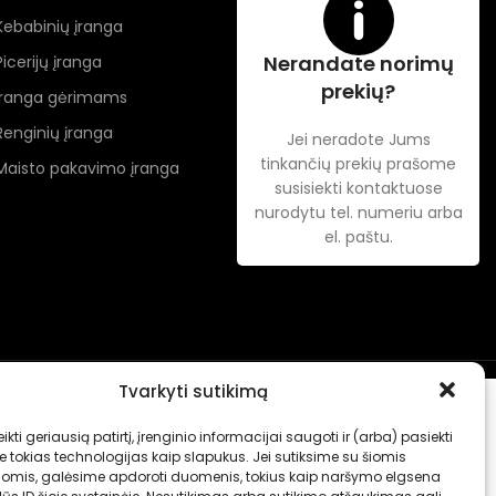
Kebabinių įranga
Nerandate norimų
Picerijų įranga
prekių?
Įranga gėrimams
Renginių įranga
Jei neradote Jums
tinkančių prekių prašome
Maisto pakavimo įranga
susisiekti kontaktuose
nurodytu tel. numeriu arba
el. paštu.
Tvarkyti sutikimą
ikti geriausią patirtį, įrenginio informacijai saugoti ir (arba) pasiekti
tokias technologijas kaip slapukus. Jei sutiksime su šiomis
jomis, galėsime apdoroti duomenis, tokius kaip naršymo elgsena