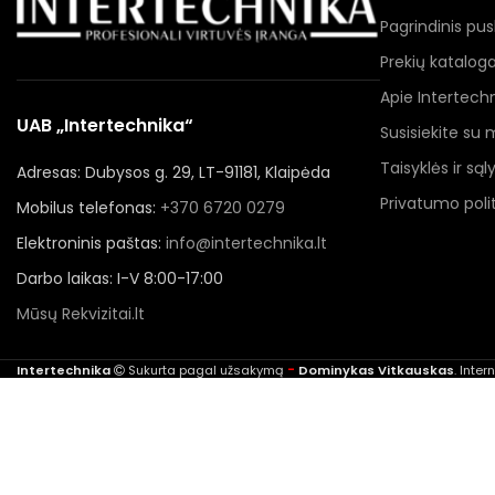
Pagrindinis pus
Prekių katalog
Apie Intertech
UAB „Intertechnika“
Susisiekite su
Taisyklės ir sąl
Adresas: Dubysos g. 29, LT-91181, Klaipėda
Privatumo polit
Mobilus telefonas:
+370 6720 0279
Elektroninis paštas:
info@intertechnika.lt
Darbo laikas: I-V 8:00-17:00
Mūsų Rekvizitai.lt
-
Intertechnika
Sukurta pagal užsakymą
Dominykas Vitkauskas
. Inte