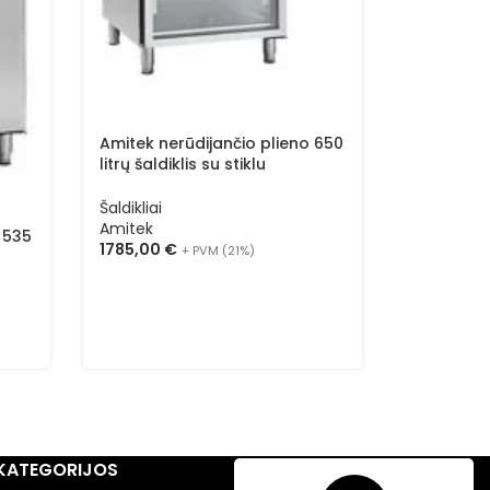
Amitek ne
dvigubas 1
AK1412BT
Šaldikliai
Amitek
2750,00
Amitek nerūdijančio plieno 650
litrų šaldiklis su stiklu
AK654BTG
Šaldikliai
Amitek
 535
1785,00
€
+ PVM (21%)
KATEGORIJOS