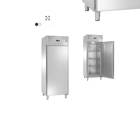
Nuotraukos padidinimas