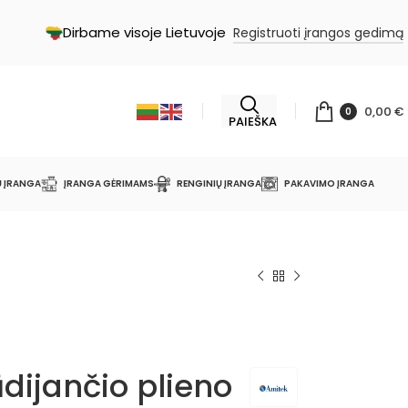
Dirbame visoje Lietuvoje
Registruoti įrangos gedimą
0,00
€
0
PAIEŠKA
Ų ĮRANGA
ĮRANGA GĖRIMAMS
RENGINIŲ ĮRANGA
PAKAVIMO ĮRANGA
dijančio plieno