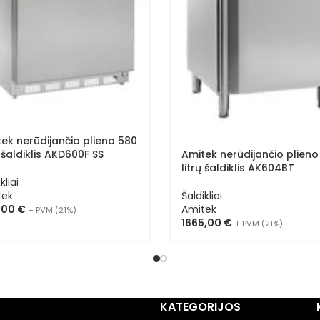
ek nerūdijančio plieno 580
Amitek nerūdijančio plieno
ų šaldiklis AKD600F SS
litrų šaldiklis AK604BT
kliai
Šaldikliai
tek
Amitek
5,00
€
+ PVM (21%)
1665,00
€
+ PVM (21%)
KATEGORIJOS