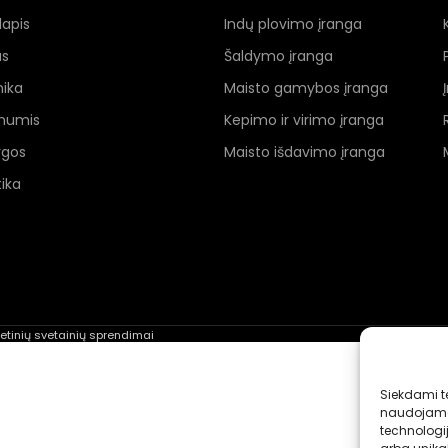
lapis
Indų plovimo įranga
as
Šaldymo įranga
nika
Maisto gamybos įranga
 mumis
Kepimo ir virimo įranga
ygos
Maisto išdavimo įranga
ika
rnetinių svetainių sprendimai
Siekdami te
naudojame 
technologi