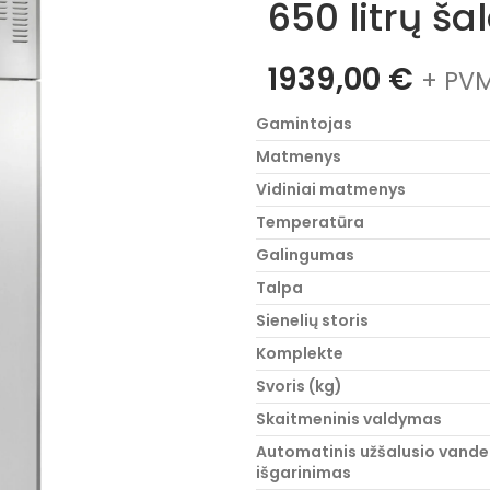
650 litrų ša
1939,00
€
+ PVM
Gamintojas
Matmenys
Vidiniai matmenys
Temperatūra
Galingumas
Talpa
Sienelių storis
Komplekte
Svoris (kg)
Skaitmeninis valdymas
Automatinis užšalusio vand
išgarinimas