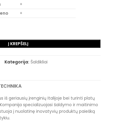
s
+
lieno
+
Į KREPŠELĮ
Kategorija:
Šaldikliai
RTECHNIKA
 iš geriausių įrenginių Italijoje bei turinti platų
Kompanija specializuojasi šaldymo ir maitinimo
tuoja į nuolatinę inovatyvių produktų paiešką
tykiu.