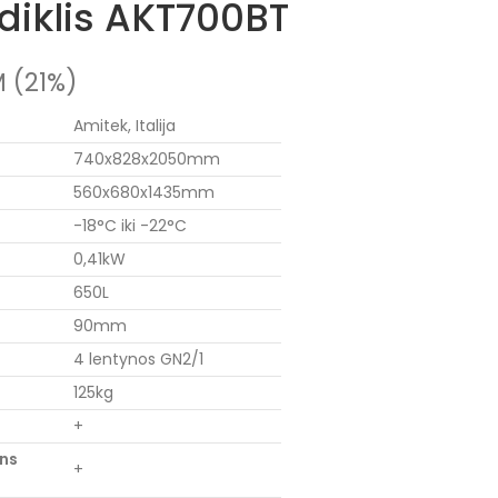
ldiklis AKT700BT
 (21%)
Amitek, Italija
740x828x2050mm
560x680x1435mm
-18°C iki -22°C
0,41kW
650L
90mm
4 lentynos GN2/1
125kg
+
ens
+