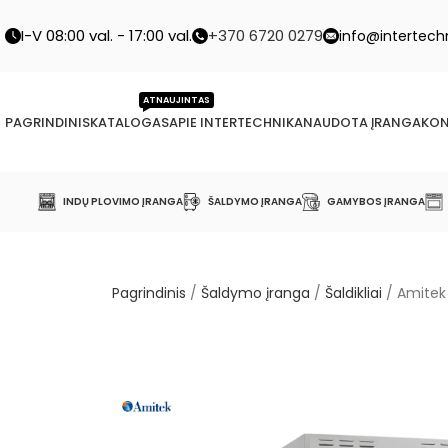
I-V 08:00 val. - 17:00 val.
+370 6720 0279
info@intertechn
ATNAUJINTAS
PAGRINDINIS
KATALOGAS
APIE INTERTECHNIKA
NAUDOTA ĮRANGA
KON
INDŲ PLOVIMO ĮRANGA
ŠALDYMO ĮRANGA
GAMYBOS ĮRANGA
Pagrindinis
/
Šaldymo įranga
/
Šaldikliai
/
Amitek 