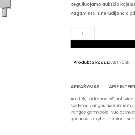
Reguliuojamo aukščio kojelė
Pagaminta iš nerūdijančio p
Produkto kodas:
AKT700BT
APRAŠYMAS
APIE INTE
Amitek, tai įmonė siūlanti vienus
šaldymo įrangos asortimentą. 
įrangos gamyboje. Nuolat inves
geriausiu kokybės ir kainos san