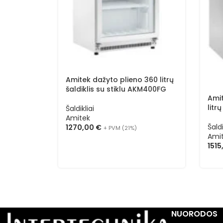
Amitek dažyto plieno 360 litrų
šaldiklis su stiklu AKM400FG
Amit
litr
Šaldikliai
Amitek
Šaldi
1270,00
€
+ PVM (21%)
Ami
151
NUORODOS