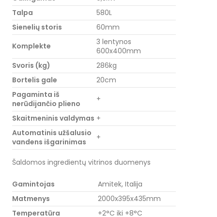
Talpa
580L
Sienelių storis
60mm
3 lentynos
Komplekte
600x400mm
Svoris (kg)
286kg
Bortelis gale
20cm
Pagaminta iš
+
nerūdijančio plieno
Skaitmeninis valdymas
+
Automatinis užšalusio
+
vandens išgarinimas
Šaldomos ingredientų vitrinos duomenys
Gamintojas
Amitek, Italija
Matmenys
2000x395x435mm
Temperatūra
+2°C iki +8°C