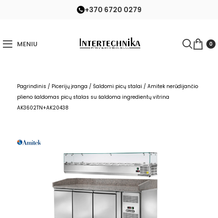
+370 6720 0279
MENIU
0
Pagrindinis
/
Picerijų įranga
/
Šaldomi picų stalai
/
Amitek nerūdijančio
plieno šaldomas picų stalas su šaldoma ingredientų vitrina
AK3602TN+AK20438