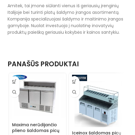
Amitek, tai įmonė siūlanti vienus iš geriausių įrenginių
Italijoje bei turinti platų šaldymo įrangos asortimentą.
Kompanija specializuojasi šaldymo ir maitinimo įrangos
gamyboje. Nuolat investuoja į nuolatinę inovatyvių
produktų paiešką geriausiu kokybės ir kainos santykiu.
PANAŠŪS PRODUKTAI
Maxima nerūdijančio
plieno šaldomas picų
Iceinox šaldomas picų
A