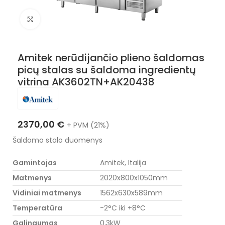
Nuotraukos padidinimas
Amitek nerūdijančio plieno šaldomas
picų stalas su šaldoma ingredientų
vitrina AK3602TN+AK20438
2370,00
€
+ PVM (21%)
Šaldomo stalo duomenys
Gamintojas
Amitek, Italija
Matmenys
2020x800x1050mm
Vidiniai matmenys
1562x630x589mm
Temperatūra
-2°C iki +8°C
Galingumas
0,3kW