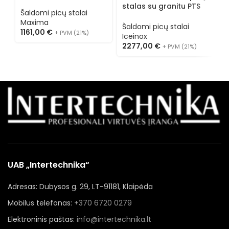
stalas 09400205
stalas su granitu PTS
p
Šaldomi picų stalai
GR 515 CR
s
Maxima
Šaldomi picų stalai
A
Š
1161,00
€
+ PVM (21%)
Iceinox
A
2277,00
€
+ PVM (21%)
1
UAB „Intertechnika“
Adresas: Dubysos g. 29, LT-91181, Klaipėda
Mobilus telefonas:
+370 6720 0279
Elektroninis paštas:
info@intertechnika.lt