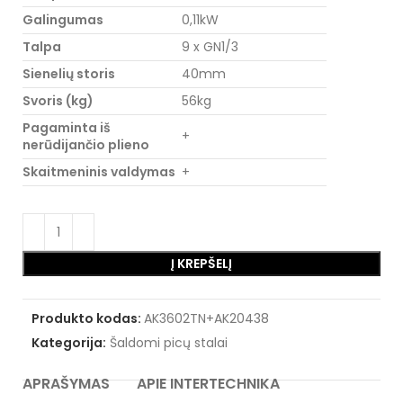
Galingumas
0,11kW
Talpa
9 x GN1/3
Sienelių storis
40mm
Svoris (kg)
56kg
Pagaminta iš
+
nerūdijančio plieno
Skaitmeninis valdymas
+
Į KREPŠELĮ
Produkto kodas:
AK3602TN+AK20438
Kategorija:
Šaldomi picų stalai
APRAŠYMAS
APIE INTERTECHNIKA