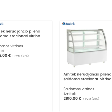
ek nerūdijančio plieno
oma stacionari vitrina
ANY 1830
omos vitrinos
tek
5,00
€
+ PVM (21%)
Amitek nerūdijančio plieno
šaldoma stacionari vitrina
TIFFANY 1530
Šaldomos vitrinos
Amitek
2810,00
€
+ PVM (21%)