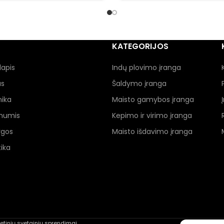
KATEGORIJOS
lapis
Indų plovimo įranga
as
Šaldymo įranga
nika
Maisto gamybos įranga
 mumis
Kepimo ir virimo įranga
ygos
Maisto išdavimo įranga
ika
rnetinių svetainių sprendimai