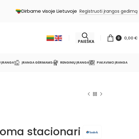
Dirbame visoje Lietuvoje
Registruoti įrangos gedimą
0,00
€
0
PAIEŠKA
Ų ĮRANGA
ĮRANGA GĖRIMAMS
RENGINIŲ ĮRANGA
PAKAVIMO ĮRANGA
doma stacionari