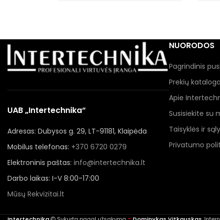
NUORODOS
Pagrindinis pus
Prekių katalog
Apie Intertech
UAB „Intertechnika“
Susisiekite su
Taisyklės ir sąl
Adresas: Dubysos g. 29, LT-91181, Klaipėda
Privatumo polit
Mobilus telefonas:
+370 6720 0279
Elektroninis paštas:
info@intertechnika.lt
Darbo laikas: I-V 8:00-17:00
Mūsų Rekvizitai.lt
-
Intertechnika
Sukurta pagal užsakymą
Dominykas Vitkauskas
. Inte