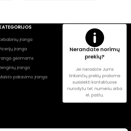
KATEGORIJOS
Kebabinių įranga
Nerandate norimų
Picerijų įranga
prekių?
Įranga gėrimams
Renginių įranga
Jei neradote Jums
tinkančių prekių prašome
Maisto pakavimo įranga
susisiekti kontaktuose
nurodytu tel. numeriu arba
el. paštu.