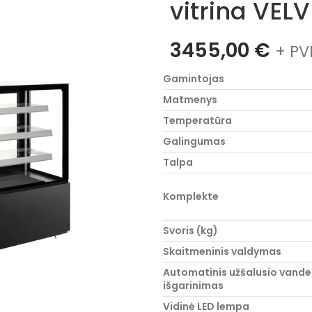
vitrina VEL
3455,00
€
+ PV
Gamintojas
Matmenys
Temperatūra
Galingumas
Talpa
Komplekte
Svoris (kg)
Skaitmeninis valdymas
Automatinis užšalusio vand
išgarinimas
Vidinė LED lempa