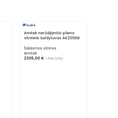
Amitek nerūdijančio plieno
vitrininis šaldytuvas AK200EM
Šaldomos vitrinos
Amitek
2305,00
€
+ PVM (21%)
Amitek ne
vitrininis
Šaldomos 
Amitek
1755,00
€