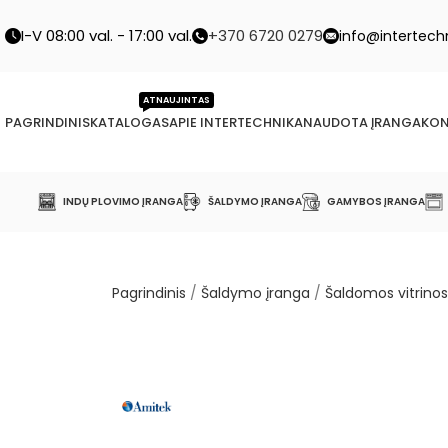
I-V 08:00 val. - 17:00 val.
+370 6720 0279
info@intertechn
ATNAUJINTAS
PAGRINDINIS
KATALOGAS
APIE INTERTECHNIKA
NAUDOTA ĮRANGA
KON
INDŲ PLOVIMO ĮRANGA
ŠALDYMO ĮRANGA
GAMYBOS ĮRANGA
Pagrindinis
/
Šaldymo įranga
/
Šaldomos vitrinos