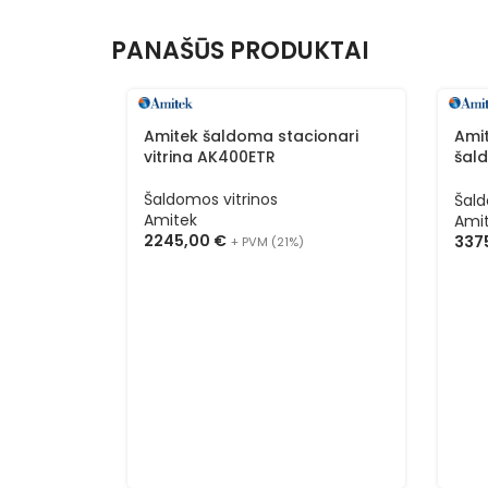
PANAŠŪS PRODUKTAI
Amitek šaldoma stacionari
Amit
vitrina AK400ETR
šald
TIFF
Šaldomos vitrinos
Šald
Amitek
Ami
2245,00
€
337
+ PVM (21%)