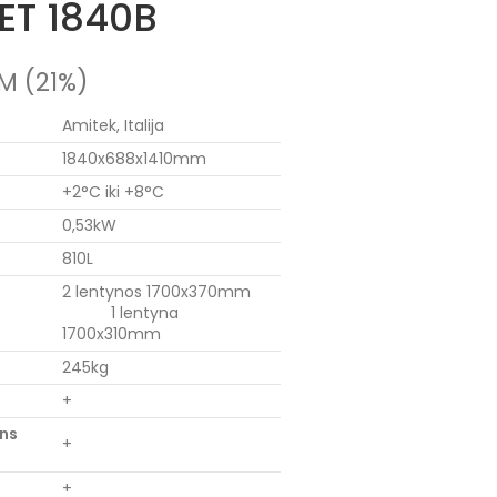
VET 1840B
M (21%)
Amitek, Italija
1840x688x1410mm
+2°C iki +8°C
0,53kW
810L
2 lentynos 1700x370mm
1 lentyna
1700x310mm
245kg
+
ens
+
+