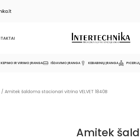
ika.lt
TAKTAI
KEPIMO IR VIRIMO ĮRANGA
IŠDAVIMO ĮRANGA
KEBABINIŲ ĮRANGA
PICERIJ
/
Amitek šaldoma stacionari vitrina VELVET 1840B
Amitek šal