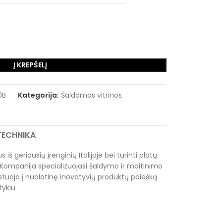
Į KREPŠELĮ
0B
Kategorija:
Šaldomos vitrinos
RTECHNIKA
 iš geriausių įrenginių Italijoje bei turinti platų
Kompanija specializuojasi šaldymo ir maitinimo
tuoja į nuolatinę inovatyvių produktų paiešką
tykiu.