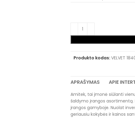
Produkto kodas:
VELVET 184
APRAŠYMAS
APIE INTE
Amitek, tai įmonė siūlanti vienus
šaldymo įrangos asortimentą. 
įrangos gamyboje. Nuolat inves
geriausiu kokybės ir kainos san