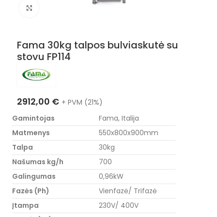
Nuotraukos padidinimas
Fama 30kg talpos bulviaskutė su
stovu FP114
2912,00
€
+ PVM (21%)
Gamintojas
Fama, Italija
Matmenys
550x800x900mm
Talpa
30kg
Našumas kg/h
700
Galingumas
0,96kW
Fazės (Ph)
Vienfazė/ Trifazė
Įtampa
230V/ 400V