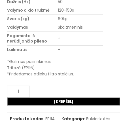
Dažnis (Hz)
50
Valymo ciklo trukmė
120-150s
Svoris (kg)
60kg
Valdymas
Skaitmeninis
Pagaminta iš
+
nerūdijančio plieno
Laikmatis
+
*Galimas pasirinkimas:
Trifazė (FP116)
*Pridedamas atliekų filtro stalčius.
Į KREPŠELĮ
Produkto kodas:
FP114
Kategorija:
Bulviaskutės