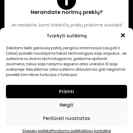
Nerandate norimų prekių?
Jei neradote Jums tinkančių prekių prašome susisiekti
kontaktuose nurodytu tel. numeriu arba el. paštu.
Tvarkyti sutikimą
Siekdami teikti geriausią patirtį, įrenginio informacijai saugoti ir
-
Intertechnika
Sukurta pagal užsakymą
Dominykas Vitkauskas
.
(arba) pasiekti naudojame tokias technologijas kaip slapukus. Jei
Internetinių svetainių sprendimai
sutiksime su šiomis technologijomis, galėsime apdoroti
duomenis, tokius kaip naršymo elgsena arba unikalūs ID šioje
svetainėje. Nesutikimas arba sutikimo atšaukimas gali neigiamai
paveikti tam tikras funkcijas ir funkcijas.
Priimti
Neigti
Peržiūrėti nuostatas
Slapukų politika
Privatumo politika
Mūsų kontaktai