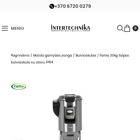
+370 6720 0279
MENIU
0
Pagrindinis
/
Maisto gamybos įranga
/
Bulviaskutės
/
Fama 30kg talpos
bulviaskutė su stovu FP114