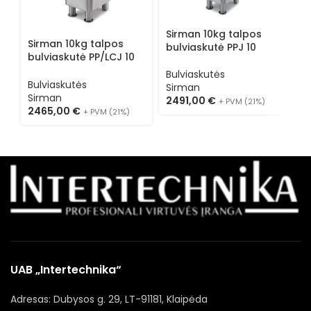
Sirman 10kg talpos
S
Sirman 10kg talpos
bulviaskutė PPJ 10
b
bulviaskutė PP/LCJ 10
2V
Bulviaskutės
B
Bulviaskutės
Sirman
S
Sirman
2491,00
€
1
+ PVM (21%)
2465,00
€
+ PVM (21%)
UAB „Intertechnika“
Adresas: Dubysos g. 29, LT-91181, Klaipėda