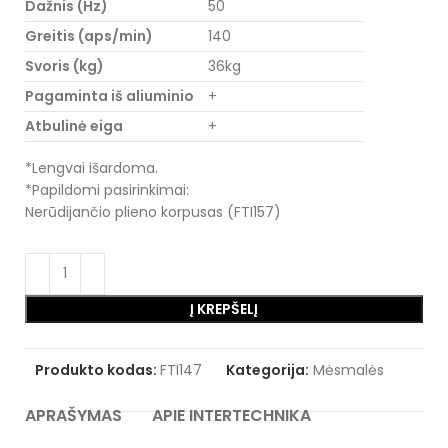
Dažnis (Hz)
50
Greitis (aps/min)
140
Svoris (kg)
36kg
Pagaminta iš aliuminio
+
Atbulinė eiga
+
*Lengvai išardoma.
*Papildomi pasirinkimai:
Nerūdijančio plieno korpusas (FTI157)
Į KREPŠELĮ
Produkto kodas:
FTI147
Kategorija:
Mėsmalės
APRAŠYMAS
APIE INTERTECHNIKA