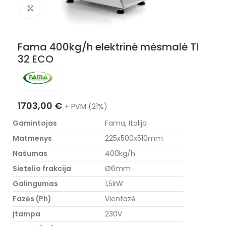
Nuotraukos padidinimas
Fama 400kg/h elektrinė mėsmalė TI
32 ECO
1703,00
€
+ PVM (21%)
Gamintojas
Fama, Italija
Matmenys
225x500x510mm
Našumas
400kg/h
Sietelio frakcija
Ø6mm
Galingumas
1,5kW
Fazės (Ph)
Vienfazė
Įtampa
230V