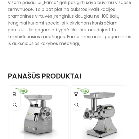
Visam pasauliui „Fama“ gali pasigirti savo buvimu visuose
žemynuose. Taip pat platina aukštos kvalifikacijos
pramoninės virtuvės įrenginius daugiau nei 100 šalių.
Įrenginiai kuriami specialiai kiekvienam konkrečiam
poreikiui. Jie pagaminti ypač tiksliai ir naudojant tik
kokybiškiausias medžiagas. Fama mėsmalės pagamintos
iš aukščiausios kokybės medžiagų.
PANAŠŪS PRODUKTAI