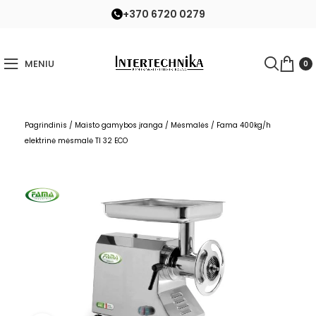
+370 6720 0279
MENIU
0
Pagrindinis
/
Maisto gamybos įranga
/
Mėsmalės
/
Fama 400kg/h
elektrinė mėsmalė TI 32 ECO