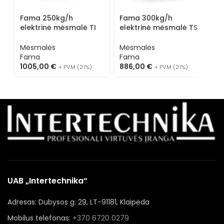
Fama 250kg/h
Fama 300kg/h
F
elektrinė mėsmalė TI
elektrinė mėsmalė TS
e
12 R
22 (vienfazė)
1
Mėsmalės
Mėsmalės
M
Fama
Fama
F
1005,00
€
886,00
€
7
+ PVM (21%)
+ PVM (21%)
UAB „Intertechnika“
Adresas: Dubysos g. 29, LT-91181, Klaipėda
Mobilus telefonas:
+370 6720 0279