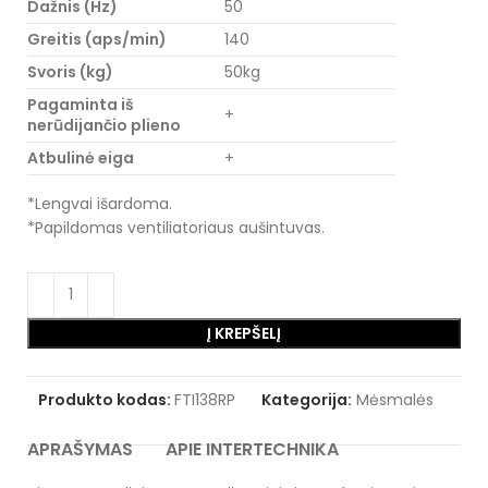
Dažnis (Hz)
50
Greitis (aps/min)
140
Svoris (kg)
50kg
Pagaminta iš
+
nerūdijančio plieno
Atbulinė eiga
+
*Lengvai išardoma.
*Papildomas ventiliatoriaus aušintuvas.
Į KREPŠELĮ
Produkto kodas:
FTI138RP
Kategorija:
Mėsmalės
APRAŠYMAS
APIE INTERTECHNIKA