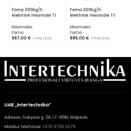
Fama 300kg/h
Fama 300kg/h
F
elektrinė mėsmalė TI
elektrinė mėsmalė TS
m
22
22 (vienfazė)
(
Mėsmalės
Mėsmalės
M
Fama
Fama
F
967,00
€
886,00
€
7
+ PVM (21%)
+ PVM (21%)
UAB „Intertechnika“
Adresas: Dubysos g. 29, LT-91181, Klaipėda
Mobilus telefonas:
+370 6720 0279