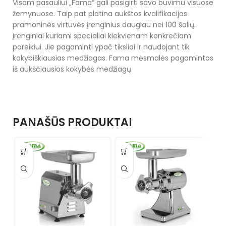
Visam pasauliui „Fama“ gali pasigirti savo buvimu visuose
žemynuose. Taip pat platina aukštos kvalifikacijos
pramoninės virtuvės įrenginius daugiau nei 100 šalių.
Įrenginiai kuriami specialiai kiekvienam konkrečiam
poreikiui. Jie pagaminti ypač tiksliai ir naudojant tik
kokybiškiausias medžiagas. Fama mėsmalės pagamintos
iš aukščiausios kokybės medžiagų.
PANAŠŪS PRODUKTAI