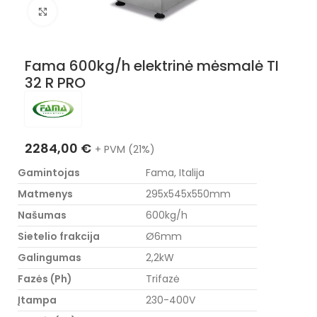
Nuotraukos padidinimas
Fama 600kg/h elektrinė mėsmalė TI
32 R PRO
2284,00
€
+ PVM (21%)
Gamintojas
Fama, Italija
Matmenys
295x545x550mm
Našumas
600kg/h
Sietelio frakcija
Ø6mm
Galingumas
2,2kW
Fazės (Ph)
Trifazė
Įtampa
230-400V