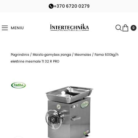
+370 6720 0279
MENIU
0
Pagrindinis
/
Maisto gamybos įranga
/
Mėsmalės
/
Fama 600kg/h
elektrinė mėsmalė TI 32 R PRO