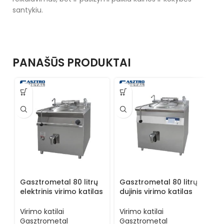
santykiu.
PANAŠŪS PRODUKTAI
Gasztrometal 80 litrų
Gasztrometal 80 litrų
M
elektrinis virimo katilas
dujinis virimo katilas
e
ELR-782
GLR-785
0
Virimo katilai
Virimo katilai
V
Gasztrometal
Gasztrometal