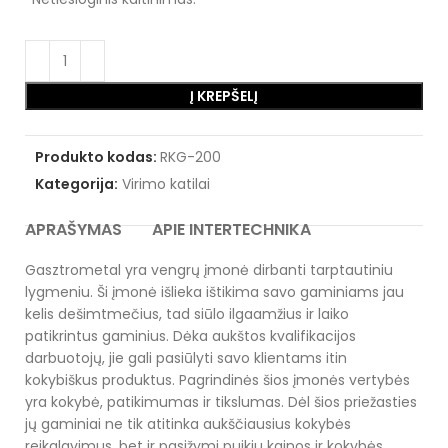
Į KREPŠELĮ
Produkto kodas:
RKG-200
Kategorija:
Virimo katilai
APRAŠYMAS
APIE INTERTECHNIKA
Gasztrometal yra vengrų įmonė dirbanti tarptautiniu
lygmeniu. Ši įmonė išlieka ištikima savo gaminiams jau
kelis dešimtmečius, tad siūlo ilgaamžius ir laiko
patikrintus gaminius. Dėka aukštos kvalifikacijos
darbuotojų, jie gali pasiūlyti savo klientams itin
kokybiškus produktus. Pagrindinės šios įmonės vertybės
yra kokybė, patikimumas ir tikslumas. Dėl šios priežasties
jų gaminiai ne tik atitinka aukščiausius kokybės
reikalavimus, bet ir pasižymi puikiu kainos ir kokybės