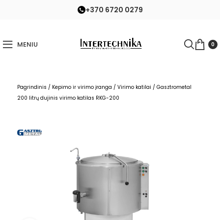
+370 6720 0279
MENIU
0
Pagrindinis
/
Kepimo ir virimo įranga
/
Virimo katilai
/
Gasztrometal
200 litrų dujinis virimo katilas RKG-200