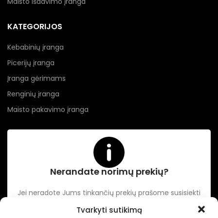
Maisto išdavimo įranga
KATEGORIJOS
Kebabinių įranga
Picerijų įranga
Įranga gėrimams
Renginių įranga
Maisto pakavimo įranga
Nerandate norimų prekių?
Jei neradote Jums tinkančių prekių prašome susisiekti
kontaktuose nurodytu tel. numeriu arba el. paštu.
Tvarkyti sutikimą