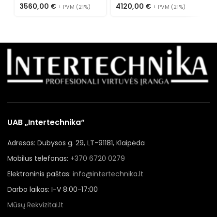
M
3560,00
€
4120,00
€
+ PVM (21%)
+ PVM (21%)
4
UAB „Intertechnika“
Adresas: Dubysos g. 29, LT-91181, Klaipėda
Mobilus telefonas:
+370 6720 0279
Elektroninis paštas:
info@intertechnika.lt
Darbo laikas: I-V 8:00-17:00
Mūsų Rekvizitai.lt