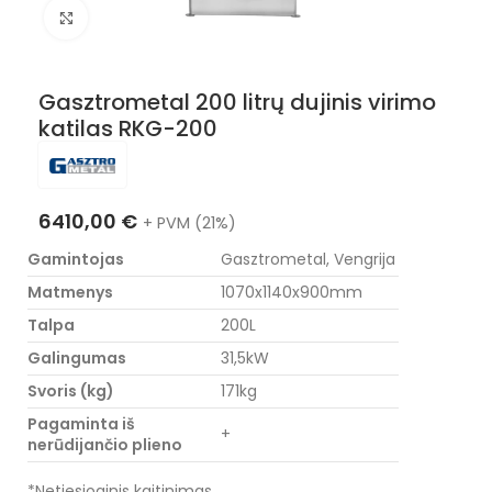
Nuotraukos padidinimas
Gasztrometal 200 litrų dujinis virimo
katilas RKG-200
6410,00
€
+ PVM (21%)
Gamintojas
Gasztrometal, Vengrija
Matmenys
1070x1140x900mm
Talpa
200L
Galingumas
31,5kW
Svoris (kg)
171kg
Pagaminta iš
+
nerūdijančio plieno
*Netiesioginis kaitinimas.