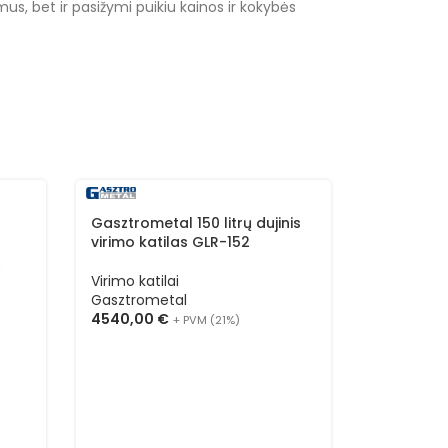
us, bet ir pasižymi puikiu kainos ir kokybės
Gasztrometal 150 litrų dujinis
virimo katilas GLR-152
Virimo katilai
Gasztrometal
4540,00
€
+ PVM (21%)