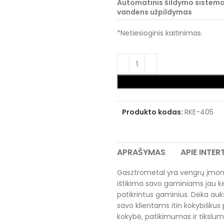
Automatinis šildymo sistem
vandens užpildymas
*Netiesioginis kaitinimas.
Produkto kodas:
RKE-405
APRAŠYMAS
APIE INTE
Gasztrometal yra vengrų įmonė 
ištikima savo gaminiams jau kel
patikrintus gaminius. Dėka aukšt
savo klientams itin kokybiškus
kokybė, patikimumas ir tikslumas