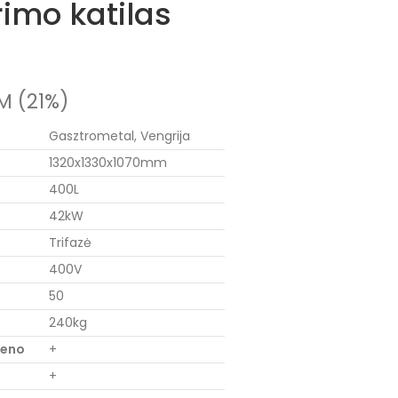
irimo katilas
M (21%)
Gasztrometal, Vengrija
1320x1330x1070mm
400L
42kW
Trifazė
400V
50
240kg
ieno
+
+