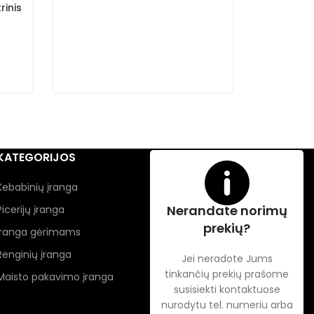
rinis
Gasztromet
virimo ka
Virimo kati
Gasztrome
3840,00
KATEGORIJOS
Kebabinių įranga
Nerandate norimų
Picerijų įranga
prekių?
Įranga gėrimams
Renginių įranga
Jei neradote Jums
tinkančių prekių prašome
Maisto pakavimo įranga
susisiekti kontaktuose
nurodytu tel. numeriu arba