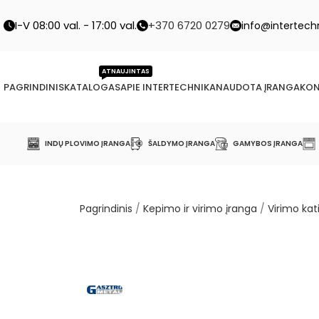
I-V 08:00 val. - 17:00 val.
+370 6720 0279
info@intertechn
ATNAUJINTAS
PAGRINDINIS
KATALOGAS
APIE INTERTECHNIKA
NAUDOTA ĮRANGA
KON
INDŲ PLOVIMO ĮRANGA
ŠALDYMO ĮRANGA
GAMYBOS ĮRANGA
Pagrindinis
/
Kepimo ir virimo įranga
/
Virimo kati