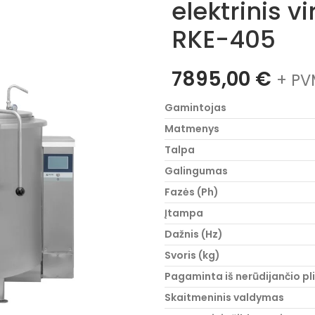
elektrinis v
RKE-405
7895,00
€
+ PV
Gamintojas
Matmenys
Talpa
Galingumas
Fazės (Ph)
Įtampa
Dažnis (Hz)
Svoris (kg)
Pagaminta iš nerūdijančio pl
Skaitmeninis valdymas