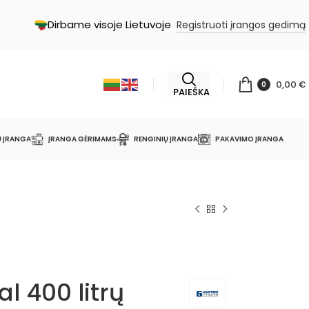
Dirbame visoje Lietuvoje
Registruoti įrangos gedimą
0,00
€
0
PAIEŠKA
Ų ĮRANGA
ĮRANGA GĖRIMAMS
RENGINIŲ ĮRANGA
PAKAVIMO ĮRANGA
l 400 litrų