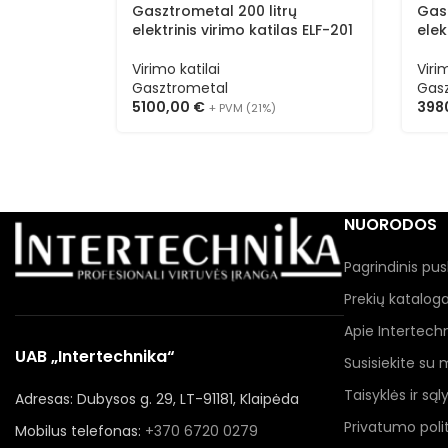
Gasztrometal 200 litrų
Gasz
elektrinis virimo katilas ELF-201
elek
Virimo katilai
Viri
Gasztrometal
Gas
5100,00
€
398
+ PVM (21%)
NUORODOS
Pagrindinis pus
Prekių katalog
Apie Intertech
UAB „Intertechnika“
Susisiekite su
Taisyklės ir sąl
Adresas: Dubysos g. 29, LT-91181, Klaipėda
Privatumo polit
Mobilus telefonas:
+370 6720 0279