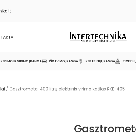
ika.lt
TAKTAI
KEPIMO IR VIRIMO ĮRANGA
IŠDAVIMO ĮRANGA
KEBABINIŲ ĮRANGA
PICERIJ
lai
/
Gasztrometal 400 litrų elektrinis virimo katilas RKE-405
Gasztrometa