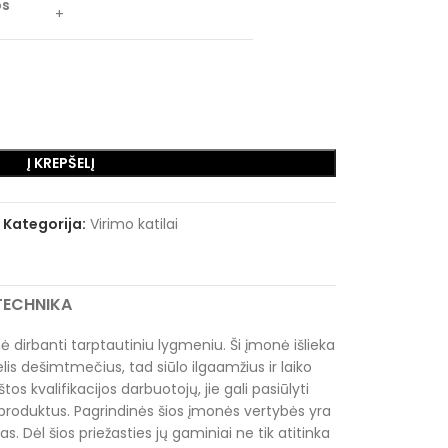
os
+
Į KREPŠELĮ
Kategorija:
Virimo katilai
RTECHNIKA
dirbanti tarptautiniu lygmeniu. Ši įmonė išlieka
is dešimtmečius, tad siūlo ilgaamžius ir laiko
os kvalifikacijos darbuotojų, jie gali pasiūlyti
 produktus. Pagrindinės šios įmonės vertybės yra
. Dėl šios priežasties jų gaminiai ne tik atitinka