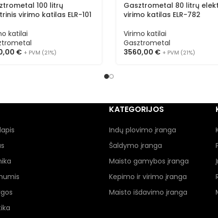
trometal 100 litrų
Gasztrometal 80 litrų elekt
trinis virimo katilas ELR-101
virimo katilas ELR-782
mo katilai
Virimo katilai
ztrometal
Gasztrometal
0,00
€
3560,00
€
+ PVM (21%)
+ PVM (21%)
KATEGORIJOS
lapis
Indų plovimo įranga
as
Šaldymo įranga
nika
Maisto gamybos įranga
 mumis
Kepimo ir virimo įranga
ygos
Maisto išdavimo įranga
ika