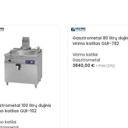
Gasztrometal 80 litrų dujin
virimo katilas GLR-782
Virimo katilai
Gasztrometal
3840,00
€
+ PVM (21%)
trometal 100 litrų dujinis
mo katilas GLR-102
mo katilai
ztrometal