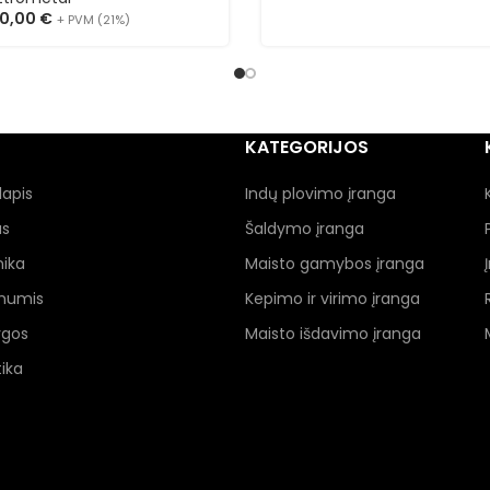
0,00
€
+ PVM (21%)
KATEGORIJOS
lapis
Indų plovimo įranga
as
Šaldymo įranga
nika
Maisto gamybos įranga
 mumis
Kepimo ir virimo įranga
ygos
Maisto išdavimo įranga
ika