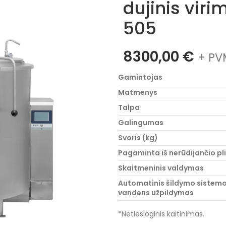
dujinis viri
505
8300,00
€
+ PV
Gamintojas
Matmenys
Talpa
Galingumas
Svoris (kg)
Pagaminta iš nerūdijančio pl
Skaitmeninis valdymas
Automatinis šildymo sistem
vandens užpildymas
*Netiesioginis kaitinimas.