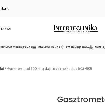
ika.lt
TAKTAI
KEPIMO IR VIRIMO ĮRANGA
IŠDAVIMO ĮRANGA
KEBABINIŲ ĮRANGA
PICERIJ
lai
/
Gasztrometal 500 litrų dujinis virimo katilas RKG-505
Gasztrometa