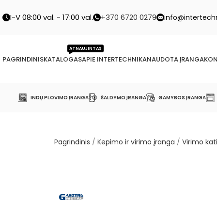
I-V 08:00 val. - 17:00 val.
+370 6720 0279
info@intertechn
ATNAUJINTAS
PAGRINDINIS
KATALOGAS
APIE INTERTECHNIKA
NAUDOTA ĮRANGA
KON
INDŲ PLOVIMO ĮRANGA
ŠALDYMO ĮRANGA
GAMYBOS ĮRANGA
Pagrindinis
/
Kepimo ir virimo įranga
/
Virimo kati