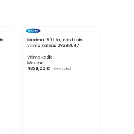
is
Maxima 150 litrų elektrinis
Maxima 420
virimo katilas 09398647
virimo ka
Virimo katilai
Virimo kati
Maxima
Maxima
4829,00
€
9598,00
+ PVM (21%)