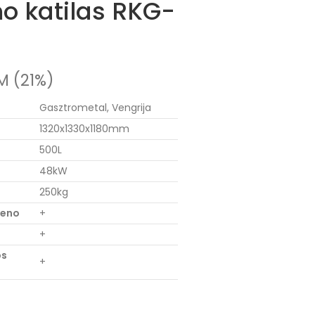
mo katilas RKG-
M (21%)
Gasztrometal, Vengrija
1320x1330x1180mm
500L
48kW
250kg
ieno
+
+
os
+