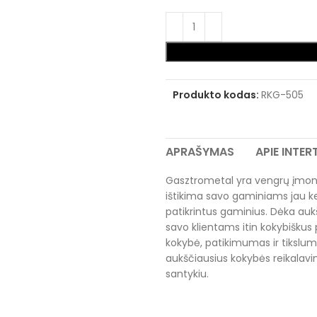
Produkto kodas:
RKG-505
APRAŠYMAS
APIE INTE
Gasztrometal yra vengrų įmonė 
ištikima savo gaminiams jau kel
patikrintus gaminius. Dėka aukšt
savo klientams itin kokybiškus
kokybė, patikimumas ir tikslumas
aukščiausius kokybės reikalavim
santykiu.