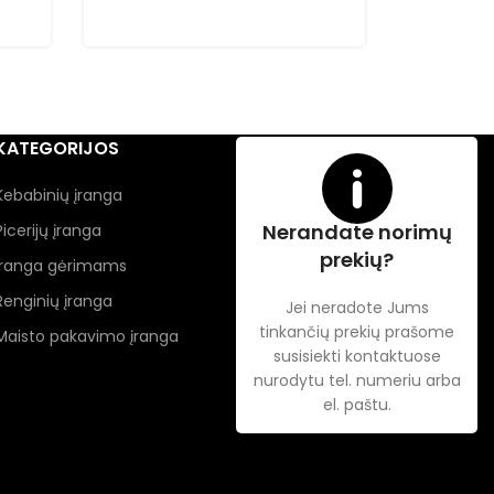
KATEGORIJOS
Kebabinių įranga
Nerandate norimų
Picerijų įranga
prekių?
Įranga gėrimams
Renginių įranga
Jei neradote Jums
tinkančių prekių prašome
Maisto pakavimo įranga
susisiekti kontaktuose
nurodytu tel. numeriu arba
el. paštu.