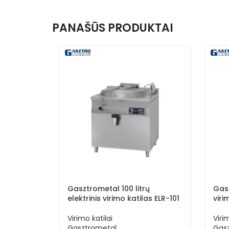
PANAŠŪS PRODUKTAI
Gasztrometal 100 litrų
Gasz
elektrinis virimo katilas ELR-101
viri
Virimo katilai
Viri
Gasztrometal
Gas