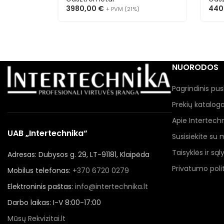
3980,00
€
440
+ PVM (21%)
NUORODOS
Pagrindinis pus
Prekių katalog
Apie Intertech
UAB „Intertechnika“
Susisiekite su
Taisyklės ir sąl
Adresas: Dubysos g. 29, LT-91181, Klaipėda
Privatumo polit
Mobilus telefonas:
+370 6720 0279
Elektroninis paštas:
info@intertechnika.lt
Darbo laikas: I-V 8:00-17:00
Mūsų Rekvizitai.lt