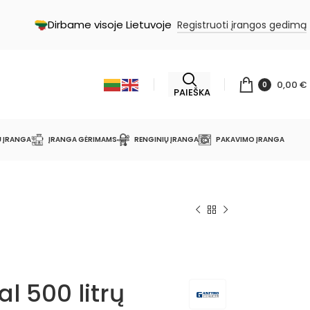
Dirbame visoje Lietuvoje
Registruoti įrangos gedimą
0,00
€
0
PAIEŠKA
Ų ĮRANGA
ĮRANGA GĖRIMAMS
RENGINIŲ ĮRANGA
PAKAVIMO ĮRANGA
l 500 litrų