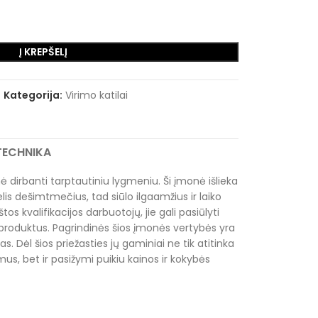
Į KREPŠELĮ
Kategorija:
Virimo katilai
RTECHNIKA
dirbanti tarptautiniu lygmeniu. Ši įmonė išlieka
is dešimtmečius, tad siūlo ilgaamžius ir laiko
os kvalifikacijos darbuotojų, jie gali pasiūlyti
 produktus. Pagrindinės šios įmonės vertybės yra
. Dėl šios priežasties jų gaminiai ne tik atitinka
us, bet ir pasižymi puikiu kainos ir kokybės