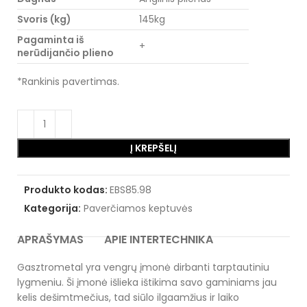
Svoris (kg)
145kg
Pagaminta iš
+
nerūdijančio plieno
*Rankinis pavertimas.
Į KREPŠELĮ
Produkto kodas:
EBS85.98
Kategorija:
Paverčiamos keptuvės
APRAŠYMAS
APIE INTERTECHNIKA
Gasztrometal yra vengrų įmonė dirbanti tarptautiniu
lygmeniu. Ši įmonė išlieka ištikima savo gaminiams jau
kelis dešimtmečius, tad siūlo ilgaamžius ir laiko