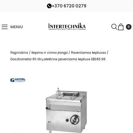
+370 6720 0279
MENIU
0
Pagrindinis
/
Kepimo ir virimo įranga
/
Paverčiamos keptuvės
/
Gasztrometal 80 litrų elektrinė paverčiama keptuvė EBS85.98