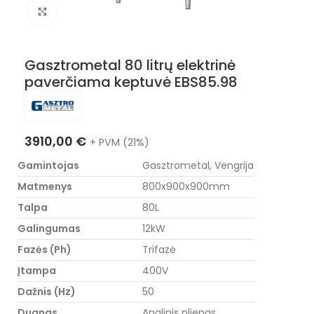
Nuotraukos padidinimas
Gasztrometal 80 litrų elektrinė
paverčiama keptuvė EBS85.98
3910,00
€
+ PVM (21%)
Gamintojas
Gasztrometal, Vengrija
Matmenys
800x900x900mm
Talpa
80L
Galingumas
12kW
Fazės (Ph)
Trifazė
Įtampa
400V
Dažnis (Hz)
50
Dugnas
Anglinis plienas