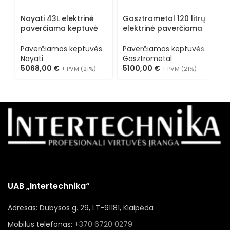
Nayati 43L elektrinė
Gasztrometal 120 litrų
G
paverčiama keptuvė
elektrinė paverčiama
e
NETP 8-75 MR
keptuvė EBS125.912E
k
I
Paverčiamos keptuvės
Paverčiamos keptuvės
P
Nayati
Gasztrometal
G
5068,00
€
5100,00
€
4
+ PVM (21%)
+ PVM (21%)
UAB „Intertechnika“
Adresas: Dubysos g. 29, LT-91181, Klaipėda
Mobilus telefonas:
+370 6720 0279