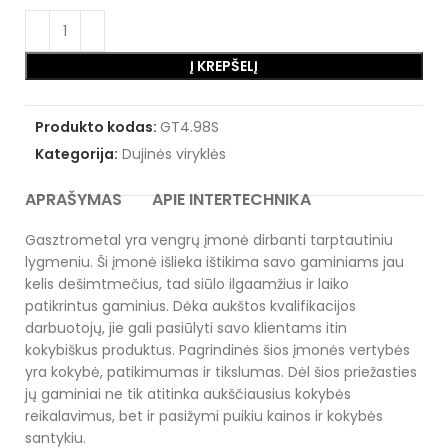
Į KREPŠELĮ
Produkto kodas:
GT4.98S
Kategorija:
Dujinės viryklės
APRAŠYMAS
APIE INTERTECHNIKA
Gasztrometal yra vengrų įmonė dirbanti tarptautiniu
lygmeniu. Ši įmonė išlieka ištikima savo gaminiams jau
kelis dešimtmečius, tad siūlo ilgaamžius ir laiko
patikrintus gaminius. Dėka aukštos kvalifikacijos
darbuotojų, jie gali pasiūlyti savo klientams itin
kokybiškus produktus. Pagrindinės šios įmonės vertybės
yra kokybė, patikimumas ir tikslumas. Dėl šios priežasties
jų gaminiai ne tik atitinka aukščiausius kokybės
reikalavimus, bet ir pasižymi puikiu kainos ir kokybės
santykiu.