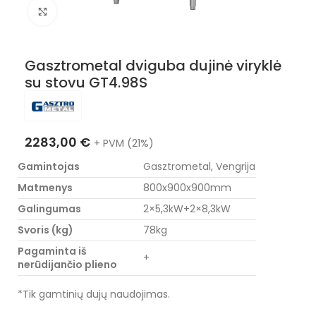
Nuotraukos padidinimas
Gasztrometal dviguba dujinė viryklė
su stovu GT4.98S
2283,00
€
+ PVM (21%)
Gamintojas
Gasztrometal, Vengrija
Matmenys
800x900x900mm
Galingumas
2×5,3kW+2×8,3kW
Svoris (kg)
78kg
Pagaminta iš
+
nerūdijančio plieno
*Tik gamtinių dujų naudojimas.