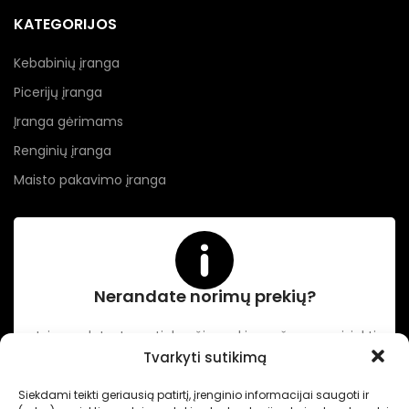
KATEGORIJOS
Kebabinių įranga
Picerijų įranga
Įranga gėrimams
Renginių įranga
Maisto pakavimo įranga
Nerandate norimų prekių?
Jei neradote Jums tinkančių prekių prašome susisiekti
kontaktuose nurodytu tel. numeriu arba el. paštu.
Tvarkyti sutikimą
Siekdami teikti geriausią patirtį, įrenginio informacijai saugoti ir