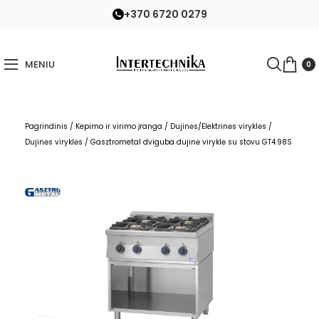
+370 6720 0279
MENIU
0
Pagrindinis
/
Kepimo ir virimo įranga
/
Dujinės/Elektrinės viryklės
/
Dujinės viryklės
/
Gasztrometal dviguba dujinė viryklė su stovu GT4.98S