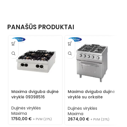
PANAŠŪS PRODUKTAI
Maxima dviguba dujinė
Maxima dviguba dujinė
M
viryklė 09398516
viryklė su orkaite
v
09396013
0
Dujinės viryklės
Dujinės viryklės
D
Maxima
Maxima
M
1750,00
€
2674,00
€
2
+ PVM (21%)
+ PVM (21%)