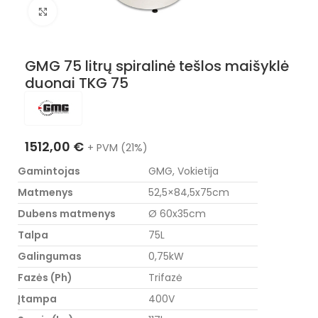
Nuotraukos padidinimas
GMG 75 litrų spiralinė tešlos maišyklė
duonai TKG 75
1512,00
€
+ PVM (21%)
Gamintojas
GMG, Vokietija
Matmenys
52,5×84,5x75cm
Dubens matmenys
Ø 60x35cm
Talpa
75L
Galingumas
0,75kW
Fazės (Ph)
Trifazė
Įtampa
400V