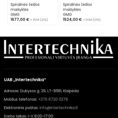
Spiralinės tešlos
Spiralinės tešlos
S
maišyklės
maišyklės
m
GMG
GMG
1677,00
€
1524,00
€
1
+ PVM (21%)
+ PVM (21%)
UAB „Intertechnika“
Adresas: Dubysos g. 29, LT-91181, Klaipėda
Mobilus telefonas:
+370 6720 0279
Elektroninis paštas:
info@intertechnika.lt
Darbo laikas: I-V 8:00-17:00