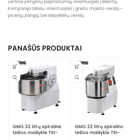
vertina įrenginių paprastumą, orientuojasi į klientą.
Kompanija labiau orientuojasi į greito maisto verslą –
picerijų įrangą, bei kepyklėlių verslą.
PANAŠŪS PRODUKTAI
GMG 32 litrų spiralinė
GMG 22 litrų spiralinė
G
tešlos maišyklė TKI-
tešlos maišyklė TKI-
t
3225T-SN
2218M-SN
1