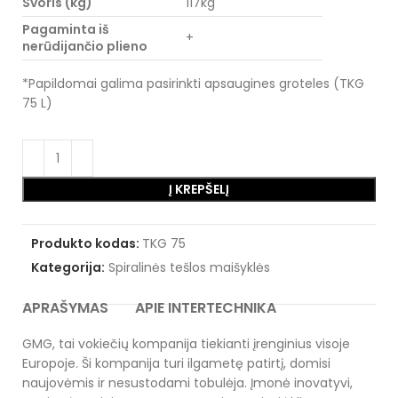
Svoris (kg)
117kg
Pagaminta iš
+
nerūdijančio plieno
*Papildomai galima pasirinkti apsaugines groteles (TKG
75 L)
Į KREPŠELĮ
Produkto kodas:
TKG 75
Kategorija:
Spiralinės tešlos maišyklės
APRAŠYMAS
APIE INTERTECHNIKA
GMG, tai vokiečių kompanija tiekianti įrenginius visoje
Europoje. Ši kompanija turi ilgametę patirtį, domisi
naujovėmis ir nesustodami tobulėja. Įmonė inovatyvi,