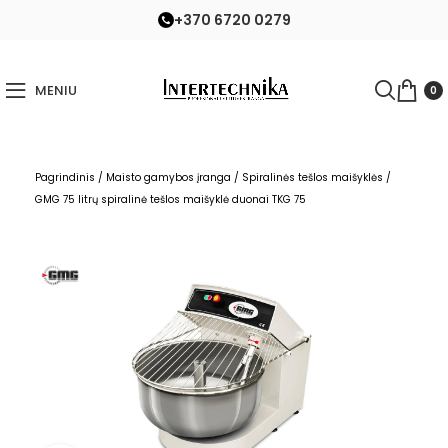
+370 6720 0279
MENIU
0
Pagrindinis
/
Maisto gamybos įranga
/
Spiralinės tešlos maišyklės
/
GMG 75 litrų spiralinė tešlos maišyklė duonai TKG 75