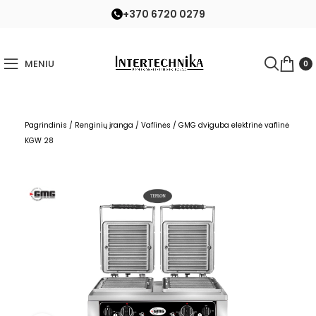
+370 6720 0279
MENIU
0
Pagrindinis
/
Renginių įranga
/
Vaflinės
/
GMG dviguba elektrinė vaflinė
KGW 28