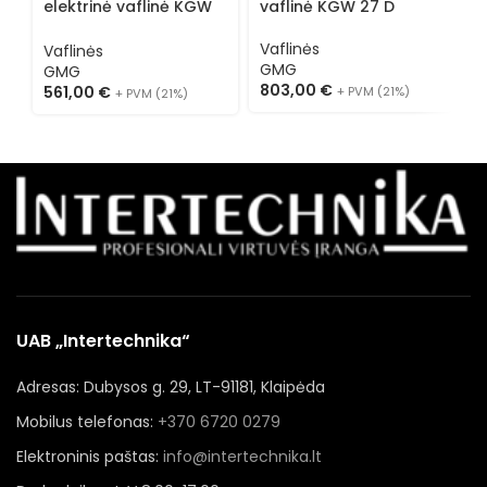
elektrinė vaflinė KGW
vaflinė KGW 27 D
e
08
0
Vaflinės
Vaflinės
V
GMG
GMG
803,00
€
561,00
€
5
+ PVM (21%)
+ PVM (21%)
UAB „Intertechnika“
Adresas: Dubysos g. 29, LT-91181, Klaipėda
Mobilus telefonas:
+370 6720 0279
Elektroninis paštas:
info@intertechnika.lt