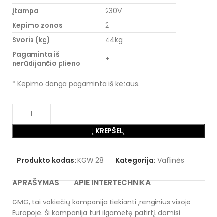
Įtampa
230V
Kepimo zonos
2
Svoris (kg)
44kg
Pagaminta iš
+
nerūdijančio plieno
* Kepimo danga pagaminta iš ketaus.
Į KREPŠELĮ
Produkto kodas:
KGW 28
Kategorija:
Vaflinės
APRAŠYMAS
APIE INTERTECHNIKA
GMG, tai vokiečių kompanija tiekianti įrenginius visoje
Europoje. Ši kompanija turi ilgametę patirtį, domisi