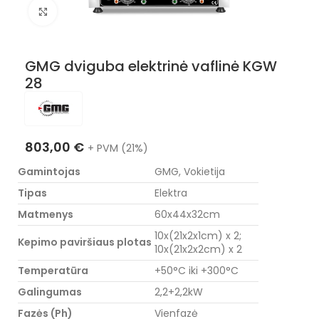
Nuotraukos padidinimas
GMG dviguba elektrinė vaflinė KGW
28
803,00
€
+ PVM (21%)
Gamintojas
GMG, Vokietija
Tipas
Elektra
Matmenys
60x44x32cm
10x(21x2x1cm) x 2;
Kepimo paviršiaus plotas
10x(21x2x2cm) x 2
Temperatūra
+50°C iki +300°C
Galingumas
2,2+2,2kW
Fazės (Ph)
Vienfazė