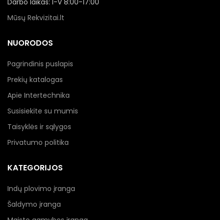
Darbo laikas: I-V 8:00-17:00
Mūsų Rekvizitai.lt
NUORODOS
Pagrindinis puslapis
Prekių katalogas
Apie Intertechnika
Susisiekite su mumis
Taisyklės ir sąlygos
Privatumo politika
KATEGORIJOS
Indų plovimo įranga
Šaldymo įranga