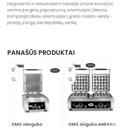
naujovėmis ir nesustodami tobulėja. Įmonė inovatyvi,
vertina įrenginių paprastumą, orientuojasi į klientą.
Kompanija labiau orientuojasi į greito maisto verslą –
picerijų įrangą, bei kepyklėlių verslą.
PANAŠŪS PRODUKTAI
GMG vienguba
GMG dviguba elektrinė
G