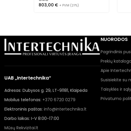
803,00
€
+ PVM (21%)
NUORODOS
Pagrindinis pus
Prekių katalog
Apie Intertech
UAB „Intertechnika“
Susisiekite su
Taisyklės ir sąl
Adresas: Dubysos g. 29, LT-91181, Klaipėda
Privatumo polit
Mobilus telefonas:
+370 6720 0279
Elektroninis paštas:
info@intertechnika.lt
Darbo laikas: I-V 8:00-17:00
Mūsų Rekvizitai.lt