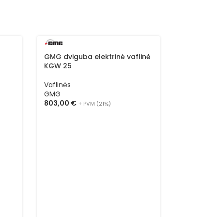
GMG dviguba elektrinė vaflinė
KGW 25
Vaflinės
GMG
803,00
€
+ PVM (21%)
GMG dvigu
KGW 21 M
Vaflinės
GMG