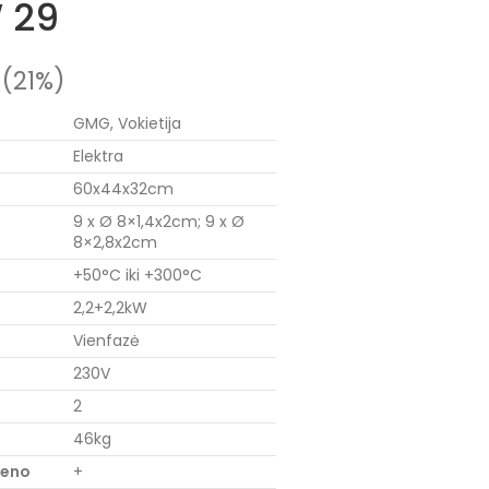
 29
(21%)
GMG, Vokietija
Elektra
60x44x32cm
9 x Ø 8×1,4x2cm; 9 x Ø
8×2,8x2cm
+50°C iki +300°C
2,2+2,2kW
Vienfazė
230V
2
46kg
ieno
+