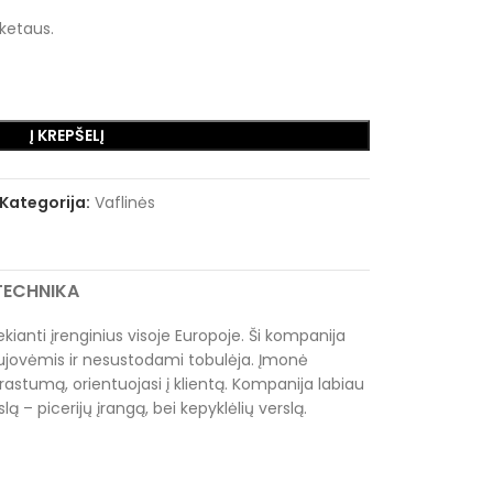
ketaus.
Į KREPŠELĮ
Kategorija:
Vaflinės
RTECHNIKA
kianti įrenginius visoje Europoje. Ši kompanija
naujovėmis ir nesustodami tobulėja. Įmonė
prastumą, orientuojasi į klientą. Kompanija labiau
lą – picerijų įrangą, bei kepyklėlių verslą.