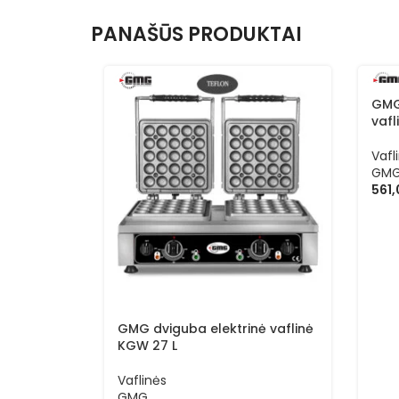
PANAŠŪS PRODUKTAI
GMG
vafl
Vafl
GM
561
GMG dviguba elektrinė vaflinė
KGW 27 L
Vaflinės
GMG