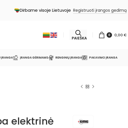
Dirbame visoje Lietuvoje
Registruoti įrangos gedimą
0,00
€
0
PAIEŠKA
Ų ĮRANGA
ĮRANGA GĖRIMAMS
RENGINIŲ ĮRANGA
PAKAVIMO ĮRANGA
a elektrinė