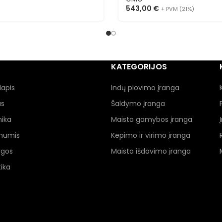
543,00
€
+ PVM (21%)
KATEGORIJOS
lapis
Indų plovimo įranga
as
Šaldymo įranga
nika
Maisto gamybos įranga
 mumis
Kepimo ir virimo įranga
ygos
Maisto išdavimo įranga
ika