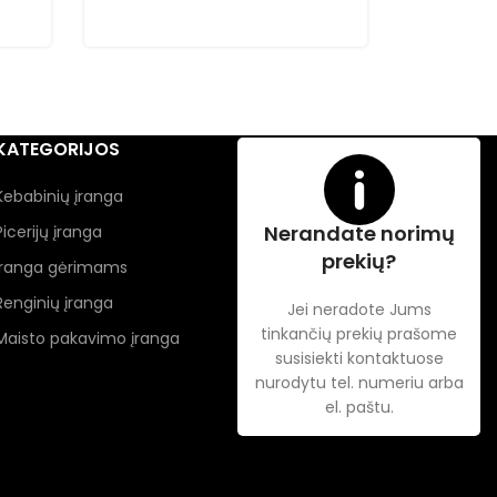
803,00
€
KATEGORIJOS
Kebabinių įranga
Nerandate norimų
Picerijų įranga
prekių?
Įranga gėrimams
Renginių įranga
Jei neradote Jums
tinkančių prekių prašome
Maisto pakavimo įranga
susisiekti kontaktuose
nurodytu tel. numeriu arba
el. paštu.