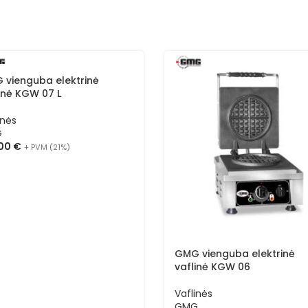
 vienguba elektrinė
inė KGW 07 L
inės
G
,00
€
+ PVM (21%)
GMG vienguba elektrinė
vaflinė KGW 06
Vaflinės
GMG