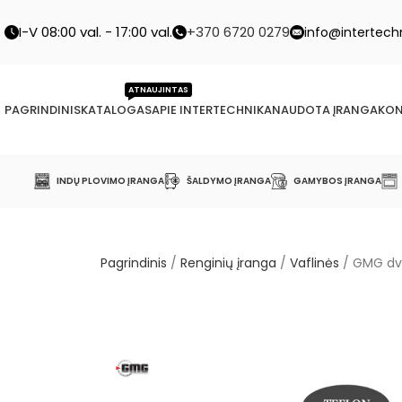
I-V 08:00 val. - 17:00 val.
+370 6720 0279
info@intertechn
ATNAUJINTAS
PAGRINDINIS
KATALOGAS
APIE INTERTECHNIKA
NAUDOTA ĮRANGA
KON
INDŲ PLOVIMO ĮRANGA
ŠALDYMO ĮRANGA
GAMYBOS ĮRANGA
Pagrindinis
/
Renginių įranga
/
Vaflinės
/
GMG dvi