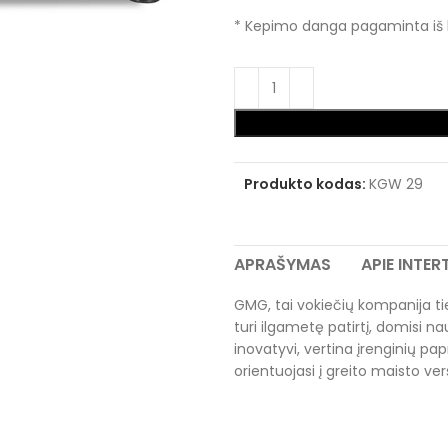
* Kepimo danga pagaminta iš 
Produkto kodas:
KGW 29
APRAŠYMAS
APIE INTE
GMG, tai vokiečių kompanija tie
turi ilgametę patirtį, domisi 
inovatyvi, vertina įrenginių pa
orientuojasi į greito maisto vers