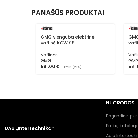
PANAŠŪS PRODUKTAI
GMG vienguba elektrinė
GMG
vaflinė KGW 08
vaf
Vaflinės
Vafl
GMG
GM
561,00
€
561
+ PVM (21%)
NUORODOS
Pagrindinis pus
Prekių katalog
UAB „Intertechnika“
Apie Intertech