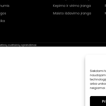
 mumis
Kepimo ir virimo įranga
ygos
Maisto išdavimo įranga
ika
rnetinių svetainių sprendimai
Siekdami te
naudojame 
technologi
arba unikal
neigiamai p
Pr