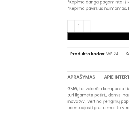
*Kepimo danga pagaminta iš k
*Kepimo paviršius nuimamas, 
Produkto kodas:
WE 24
K
APRAŠYMAS
APIE INTE
GMG, tai vokiečių kompanija tie
turi ilgametę patirtį, domisi 
inovatyvi, vertina įrenginių pa
orientuojasi į greito maisto vers