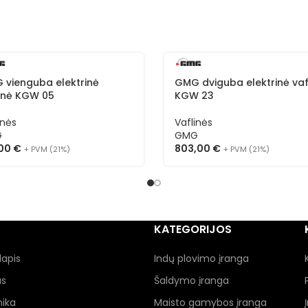
 vienguba elektrinė
GMG dviguba elektrinė vaf
linė KGW 05
KGW 23
inės
Vaflinės
G
GMG
,00
€
803,00
€
+ PVM (21%)
+ PVM (21%)
KATEGORIJOS
lapis
Indų plovimo įranga
as
Šaldymo įranga
nika
Maisto gamybos įranga