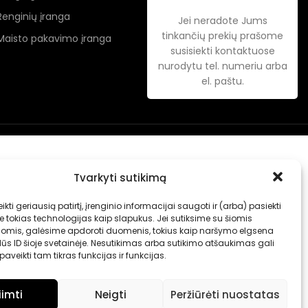
Renginių įranga
Jei neradote Jums
tinkančių prekių prašome
Maisto pakavimo įranga
susisiekti kontaktuose
nurodytu tel. numeriu arba
el. paštu.
Tvarkyti sutikimą
ikti geriausią patirtį, įrenginio informacijai saugoti ir (arba) pasiekti
tokias technologijas kaip slapukus. Jei sutiksime su šiomis
jomis, galėsime apdoroti duomenis, tokius kaip naršymo elgsena
ūs ID šioje svetainėje. Nesutikimas arba sutikimo atšaukimas gali
aveikti tam tikras funkcijas ir funkcijas.
iimti
Neigti
Peržiūrėti nuostatas