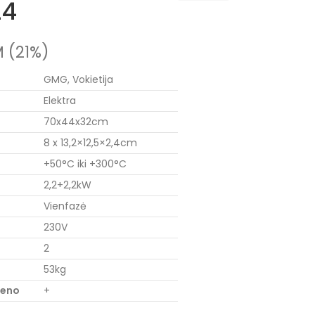
24
 (21%)
GMG, Vokietija
Elektra
70x44x32cm
8 x 13,2×12,5×2,4cm
+50°C iki +300°C
2,2+2,2kW
Vienfazė
230V
2
53kg
ieno
+