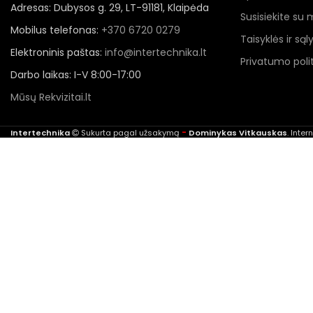
Adresas: Dubysos g. 29, LT-91181, Klaipėda
Susisiekite su
Mobilus telefonas:
+370 6720 0279
Taisyklės ir sąl
Elektroninis paštas:
info@intertechnika.lt
Privatumo polit
Darbo laikas: I-V 8:00-17:00
Mūsų Rekvizitai.lt
-
Intertechnika
Sukurta pagal užsakymą
Dominykas Vitkauskas
. Inte