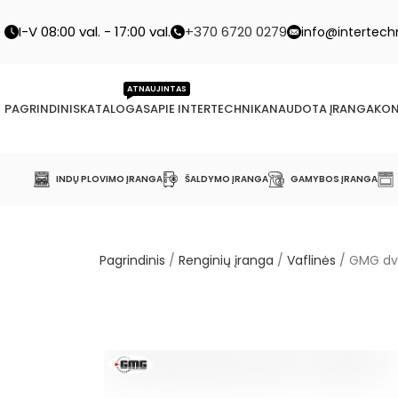
I-V 08:00 val. - 17:00 val.
+370 6720 0279
info@intertechn
ATNAUJINTAS
PAGRINDINIS
KATALOGAS
APIE INTERTECHNIKA
NAUDOTA ĮRANGA
KON
INDŲ PLOVIMO ĮRANGA
ŠALDYMO ĮRANGA
GAMYBOS ĮRANGA
Pagrindinis
/
Renginių įranga
/
Vaflinės
/
GMG dvi