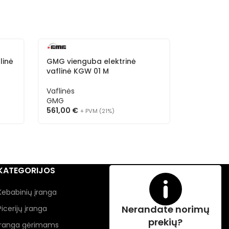
linė
GMG vienguba elektrinė
GMG dvigu
vaflinė KGW 01 M
KGW 553
Vaflinės
Vaflinės
GMG
GMG
561,00
€
783,00
€
+ PVM (21%)
KATEGORIJOS
Kebabinių įranga
Nerandate norimų
Picerijų įranga
prekių?
Įranga gėrimams