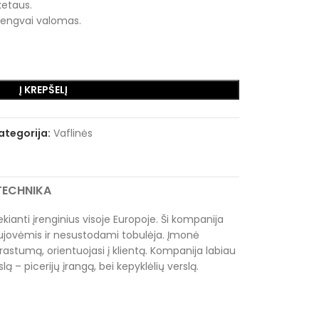
etaus.
lengvai valomas.
Į KREPŠELĮ
ategorija:
Vaflinės
RTECHNIKA
kianti įrenginius visoje Europoje. Ši kompanija
naujovėmis ir nesustodami tobulėja. Įmonė
prastumą, orientuojasi į klientą. Kompanija labiau
lą – picerijų įrangą, bei kepyklėlių verslą.