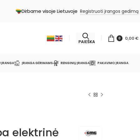
Dirbame visoje Lietuvoje
Registruoti įrangos gedimą
0,00
€
0
PAIEŠKA
Ų ĮRANGA
ĮRANGA GĖRIMAMS
RENGINIŲ ĮRANGA
PAKAVIMO ĮRANGA
a elektrinė