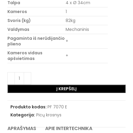
Talpa
4 x Ø 34cm
Kameros
1
Svoris (kg)
82kg
Valdymas
Mechaninis
Pagaminta iš nerūdijančio
+
plieno
Kameros vidaus
+
apšvietimas
Į KREPŠELĮ
Produkto kodas:
PF 7070 E
Kategorija:
Picų krosnys
APRAŠYMAS
APIE INTERTECHNIKA