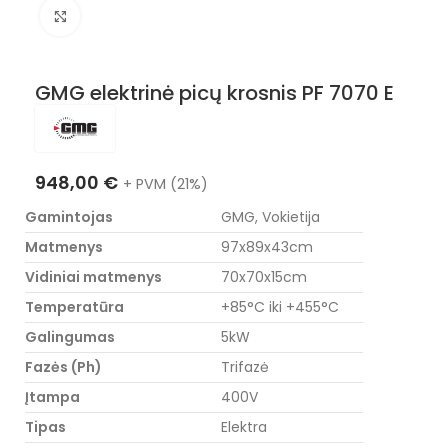
Nuotraukos padidinimas
GMG elektrinė picų krosnis PF 7070 E
948,00
€
+ PVM (21%)
Gamintojas
GMG, Vokietija
Matmenys
97x89x43cm
Vidiniai matmenys
70x70x15cm
Temperatūra
+85°C iki +455°C
Galingumas
5kW
Fazės (Ph)
Trifazė
Įtampa
400V
Tipas
Elektra