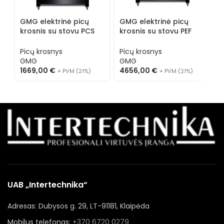
GMG elektrinė picų
GMG elektrinė picų
G
krosnis su stovu PCS
krosnis su stovu PEF
k
70 E
105105 S-DE
k
Picų krosnys
Picų krosnys
P
GMG
GMG
1669,00
€
4656,00
€
1
+ PVM (21%)
+ PVM (21%)
UAB „Intertechnika“
Adresas: Dubysos g. 29, LT-91181, Klaipėda
Mobilus telefonas:
+370 6720 0279