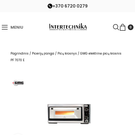
+370 6720 0279
MENIU
0
Pagrindinis
/
Picerijų įranga
/
Picų krosnys
/
GMG elektrinė picų krosnis
PF 7070 E