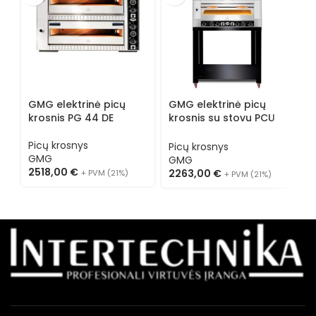
GMG elektrinė picų
GMG elektrinė picų
G
krosnis PG 44 DE
krosnis su stovu PCU
k
62
7
Picų krosnys
Picų krosnys
P
GMG
GMG
2518,00
€
2263,00
€
1
+ PVM (21%)
+ PVM (21%)