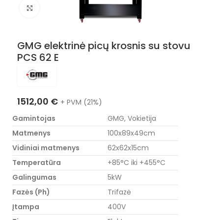
Nuotraukos padidinimas
GMG elektrinė picų krosnis su stovu
PCS 62 E
1512,00
€
+ PVM (21%)
Gamintojas
GMG, Vokietija
Matmenys
100x89x49cm
Vidiniai matmenys
62x62x15cm
Temperatūra
+85°C iki +455°C
Galingumas
5kW
Fazės (Ph)
Trifazė
Įtampa
400V