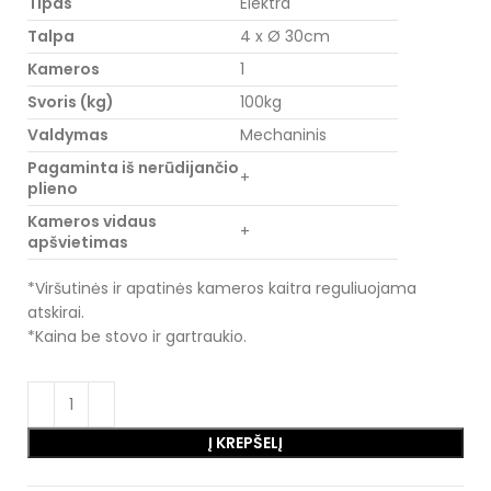
Tipas
Elektra
Talpa
4 x Ø 30cm
Kameros
1
Svoris (kg)
100kg
Valdymas
Mechaninis
Pagaminta iš nerūdijančio
+
plieno
Kameros vidaus
+
apšvietimas
*Viršutinės ir apatinės kameros kaitra reguliuojama
atskirai.
*Kaina be stovo ir gartraukio.
Į KREPŠELĮ