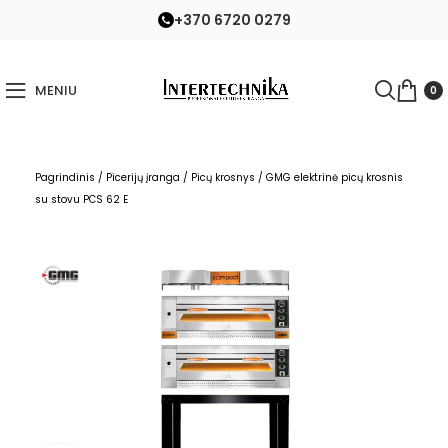
+370 6720 0279
MENIU
0
Pagrindinis
/
Picerijų įranga
/
Picų krosnys
/
GMG elektrinė picų krosnis
su stovu PCS 62 E