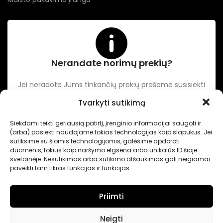
Nerandate norimų prekių?
Jei neradote Jums tinkančių prekių prašome susisiekti
kontaktuose nurodytu tel. numeriu arba el. paštu.
Tvarkyti sutikimą
Siekdami teikti geriausią patirtį, įrenginio informacijai saugoti ir
-
Intertechnika
Sukurta pagal užsakymą
Dominykas Vitkauskas
.
(arba) pasiekti naudojame tokias technologijas kaip slapukus. Jei
Internetinių svetainių sprendimai
sutiksime su šiomis technologijomis, galėsime apdoroti
duomenis, tokius kaip naršymo elgsena arba unikalūs ID šioje
svetainėje. Nesutikimas arba sutikimo atšaukimas gali neigiamai
paveikti tam tikras funkcijas ir funkcijas.
Priimti
Neigti