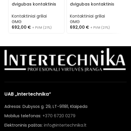
dvigubas kontaktinis
dvigubas kontaktinis
v
grilis KG 2735 DEGG
grilis KG 2735 DG
g
Kontaktiniai griliai
Kontaktiniai griliai
K
GMG
GMG
692,00
€
692,00
€
4
+ PVM (21%)
+ PVM (21%)
UAB „Intertechnika“
Adresas: Dubysos g. 29, LT-91181, Klaipėda
Mobilus telefonas:
+370 6720 0279
Elektroninis paštas:
info@intertechnika.lt