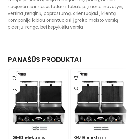
naujovėmis ir nesustodami tobulėja. Įmonė inovatyvi,
vertina įrenginių paprastumą, orientuojasi į klientą.
Kompanija labiau orientuojasi į greito maisto verslą –
picerijų įrangą, bei kepyklėlių verslą.
PANAŠŪS PRODUKTAI
GMG elektrinis
GMG elektrinis
G