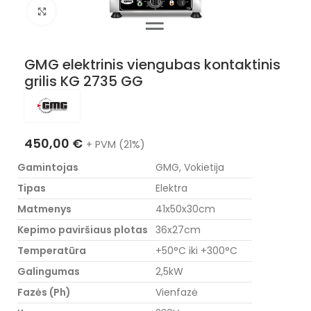
Nuotraukos padidinimas
GMG elektrinis viengubas kontaktinis
grilis KG 2735 GG
450,00
€
+ PVM (21%)
Gamintojas
GMG, Vokietija
Tipas
Elektra
Matmenys
41x50x30cm
Kepimo paviršiaus plotas
36x27cm
Temperatūra
+50°C iki +300°C
Galingumas
2,5kW
Fazės (Ph)
Vienfazė