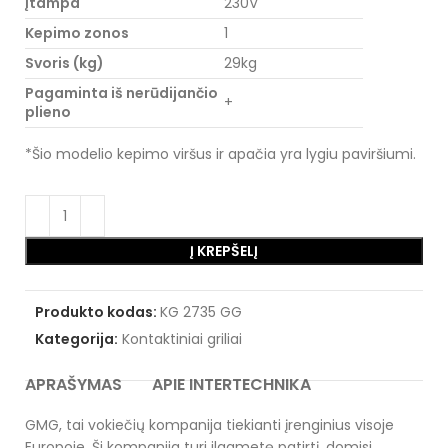
Įtampa
230V
Kepimo zonos
1
Svoris (kg)
29kg
Pagaminta iš nerūdijančio
+
plieno
*Šio modelio kepimo viršus ir apačia yra lygiu paviršiumi.
Į KREPŠELĮ
Produkto kodas:
KG 2735 GG
Kategorija:
Kontaktiniai griliai
APRAŠYMAS
APIE INTERTECHNIKA
GMG, tai vokiečių kompanija tiekianti įrenginius visoje
Europoje. Ši kompanija turi ilgametę patirtį, domisi