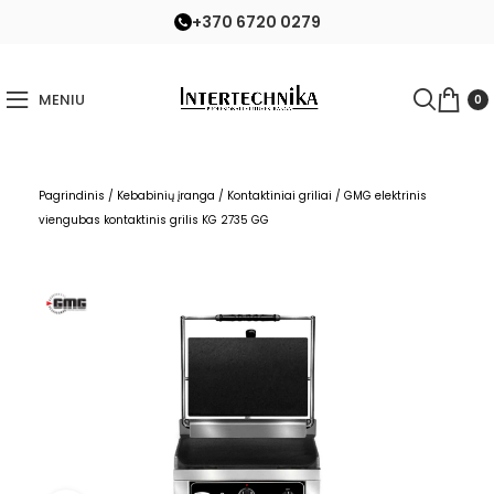
+370 6720 0279
MENIU
0
Pagrindinis
/
Kebabinių įranga
/
Kontaktiniai griliai
/
GMG elektrinis
viengubas kontaktinis grilis KG 2735 GG