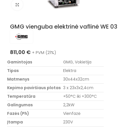
Nuotraukos padidinimas
GMG vienguba elektrinė vaflinė WE 03
811,00
€
+ PVM (21%)
Gamintojas
GMG, Vokietija
Tipas
Elektra
Matmenys
30x44x32cm
Kepimo paviršiaus plotas
3 x 23x3x2,4cm
Temperatūra
+50°C iki +300°C
Galingumas
2,2kW
Fazės (Ph)
Vienfazė
Įtampa
230V