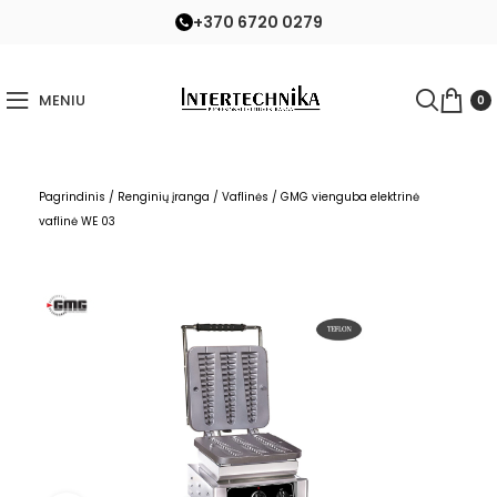
+370 6720 0279
MENIU
0
Pagrindinis
/
Renginių įranga
/
Vaflinės
/
GMG vienguba elektrinė
vaflinė WE 03