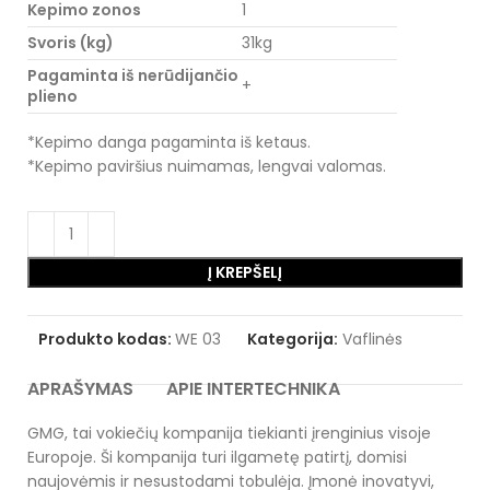
Kepimo zonos
1
Svoris (kg)
31kg
Pagaminta iš nerūdijančio
+
plieno
*Kepimo danga pagaminta iš ketaus.
*Kepimo paviršius nuimamas, lengvai valomas.
Į KREPŠELĮ
Produkto kodas:
WE 03
Kategorija:
Vaflinės
APRAŠYMAS
APIE INTERTECHNIKA
GMG, tai vokiečių kompanija tiekianti įrenginius visoje
Europoje. Ši kompanija turi ilgametę patirtį, domisi
naujovėmis ir nesustodami tobulėja. Įmonė inovatyvi,