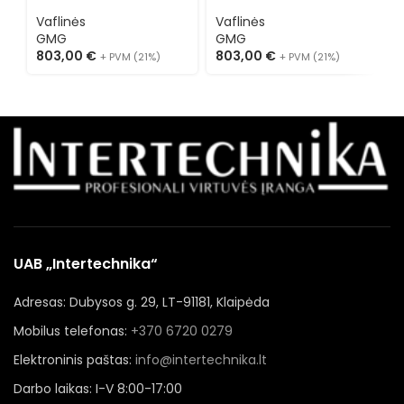
Vaflinės
Vaflinės
V
GMG
GMG
803,00
€
803,00
€
8
+ PVM (21%)
+ PVM (21%)
UAB „Intertechnika“
Adresas: Dubysos g. 29, LT-91181, Klaipėda
Mobilus telefonas:
+370 6720 0279
Elektroninis paštas:
info@intertechnika.lt
Darbo laikas: I-V 8:00-17:00