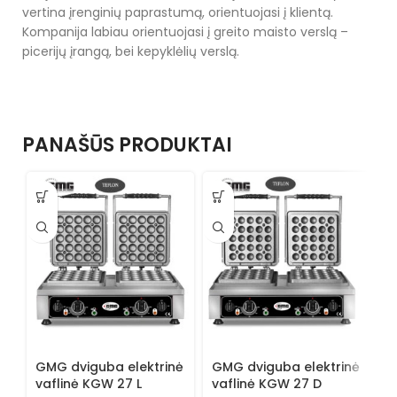
vertina įrenginių paprastumą, orientuojasi į klientą.
Kompanija labiau orientuojasi į greito maisto verslą –
picerijų įrangą, bei kepyklėlių verslą.
PANAŠŪS PRODUKTAI
GMG dviguba elektrinė
GMG dviguba elektrinė
G
vaflinė KGW 27 L
vaflinė KGW 27 D
v