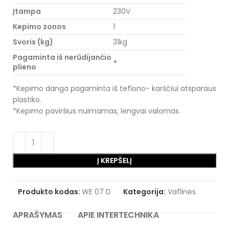
Įtampa
230V
Kepimo zonos
1
Svoris (kg)
31kg
Pagaminta iš nerūdijančio
+
plieno
*Kepimo danga pagaminta iš teflono- karščiui atsparaus
plastiko.
*Kepimo paviršius nuimamas, lengvai valomas.
Į KREPŠELĮ
Produkto kodas:
WE 07 D
Kategorija:
Vaflinės
APRAŠYMAS
APIE INTERTECHNIKA