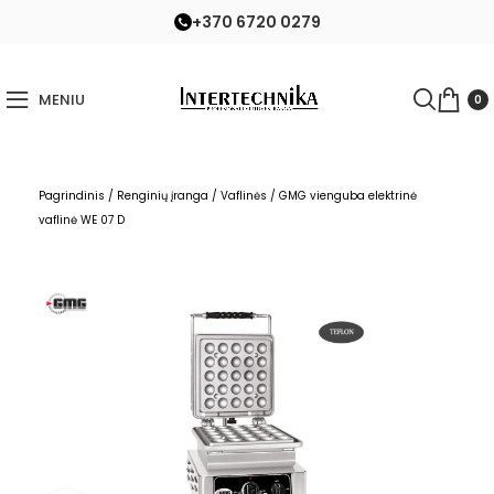
+370 6720 0279
MENIU
0
Pagrindinis
/
Renginių įranga
/
Vaflinės
/
GMG vienguba elektrinė
vaflinė WE 07 D