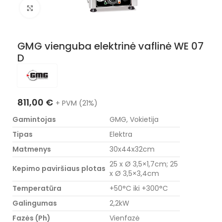
Nuotraukos padidinimas
GMG vienguba elektrinė vaflinė WE 07
D
811,00
€
+ PVM (21%)
Gamintojas
GMG, Vokietija
Tipas
Elektra
Matmenys
30x44x32cm
25 x Ø 3,5×1,7cm; 25
Kepimo paviršiaus plotas
x Ø 3,5×3,4cm
Temperatūra
+50°C iki +300°C
Galingumas
2,2kW
Fazės (Ph)
Vienfazė