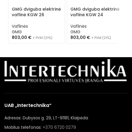
GMG dviguba elektrinė
GMG dviguba elektrinė
G
vaflinė KGW 26
vaflinė KGW 24
v
Vaflinės
Vaflinės
V
GMG
GMG
803,00
€
803,00
€
8
+ PVM (21%)
+ PVM (21%)
UAB „Intertechnika“
Adresas: Dubysos g. 29, LT-91181, Klaipėda
Mobilus telefonas:
+370 6720 0279