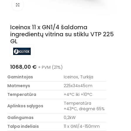
Nuotraukos padidinimas
Iceinox 11 x GN1/4 šaldoma
ingredientų vitrina su stiklu VTP 225
GL
1068,00
€
+ PVM (21%)
Gamintojas
Iceinox, Turkija
Matmenys
225x34x45cm
Temperatūra
+4°C iki +10°C
Temperatūra
Aplinkos sąlygos
+43°C, drėgmė 65%
Galingumas
0,2kW
Talpa indeliais
11 x GN1/4-150mm