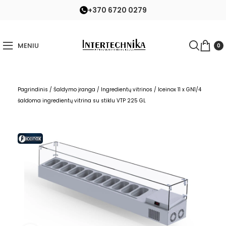
+370 6720 0279
MENIU
0
Pagrindinis
/
Šaldymo įranga
/
Ingredientų vitrinos
/
Iceinox 11 x GN1/4
šaldoma ingredientų vitrina su stiklu VTP 225 GL