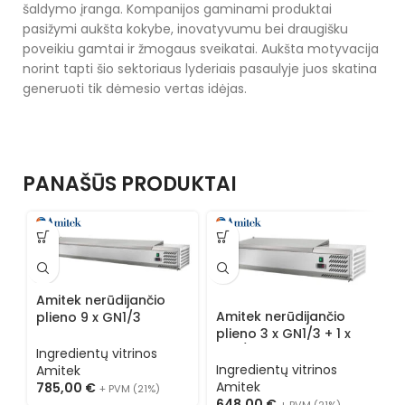
šaldymo įranga. Kompanijos gaminami produktai
pasižymi aukšta kokybe, inovatyvumu bei draugišku
poveikiu gamtai ir žmogaus sveikatai. Aukšta motyvacija
norint tapti šio sektoriaus lyderiais pasaulyje juos skatina
generuoti tik dėmesio vertas idėjas.
PANAŠŪS PRODUKTAI
A
Amitek nerūdijančio
p
Amitek nerūdijančio
plieno 9 x GN1/3
š
plieno 3 x GN1/3 + 1 x
šaldoma ingredientų
v
I
GN1/2 šaldoma
vitrina AK20438L
Ingredientų vitrinos
A
A
ingredientų vitrina
Ingredientų vitrinos
Amitek
7
AK12438L
Amitek
785,00
€
+ PVM (21%)
648,00
€