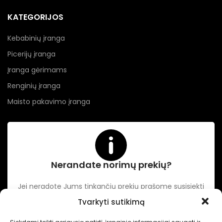
KATEGORIJOS
Kebabinių įranga
Picerijų įranga
Įranga gėrimams
Renginių įranga
Maisto pakavimo įranga
Nerandate norimų prekių?
Jei neradote Jums tinkančių prekių prašome susisiekti
kontaktuose nurodytu tel. numeriu arba el. paštu.
Tvarkyti sutikimą