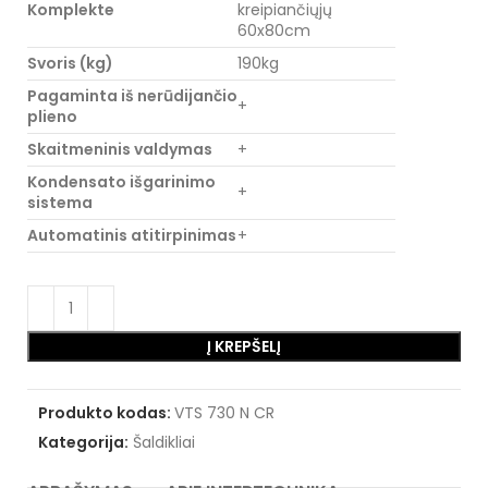
Komplekte
kreipiančiųjų
60x80cm
Svoris (kg)
190kg
Pagaminta iš nerūdijančio
+
plieno
Skaitmeninis valdymas
+
Kondensato išgarinimo
+
sistema
Automatinis atitirpinimas
+
Į KREPŠELĮ
Produkto kodas:
VTS 730 N CR
Kategorija:
Šaldikliai