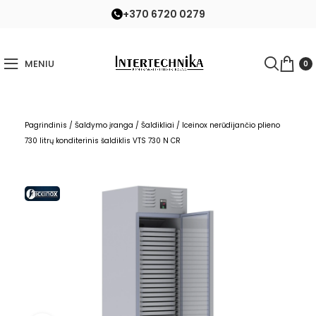
+370 6720 0279
MENIU
0
Pagrindinis
/
Šaldymo įranga
/
Šaldikliai
/
Iceinox nerūdijančio plieno
730 litrų konditerinis šaldiklis VTS 730 N CR