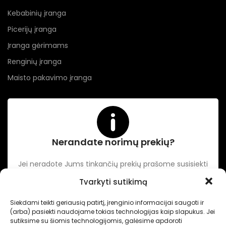
Kebabinių įranga
Picerijų įranga
Įranga gėrimams
Renginių įranga
Maisto pakavimo įranga
Nerandate norimų prekių?
Jei neradote Jums tinkančių prekių prašome susisiekti
kontaktuose nurodytu tel. numeriu arba el. paštu.
Tvarkyti sutikimą
Siekdami teikti geriausią patirtį, įrenginio informacijai saugoti ir
-
Intertechnika
Sukurta pagal užsakymą
Dominykas Vitkauskas
.
(arba) pasiekti naudojame tokias technologijas kaip slapukus. Jei
Internetinių svetainių sprendimai
sutiksime su šiomis technologijomis, galėsime apdoroti