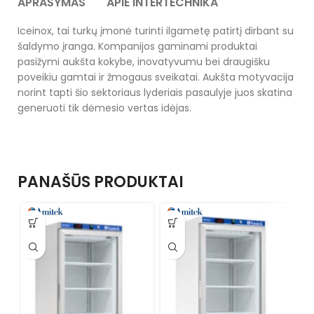
APRAŠYMAS
APIE INTERTECHNIKA
Iceinox, tai turkų įmonė turinti ilgametę patirtį dirbant su
šaldymo įranga. Kompanijos gaminami produktai
pasižymi aukšta kokybe, inovatyvumu bei draugišku
poveikiu gamtai ir žmogaus sveikatai. Aukšta motyvacija
norint tapti šio sektoriaus lyderiais pasaulyje juos skatina
generuoti tik dėmesio vertas idėjas.
PANAŠŪS PRODUKTAI