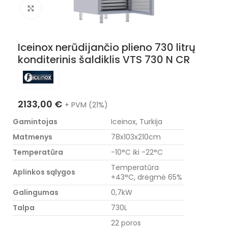
Nuotraukos padidinimas
Iceinox nerūdijančio plieno 730 litrų
konditerinis šaldiklis VTS 730 N CR
2133,00
€
+ PVM (21%)
Gamintojas
Iceinox, Turkija
Matmenys
78x103x210cm
Temperatūra
-10°C iki -22°C
Temperatūra
Aplinkos sąlygos
+43°C, drėgmė 65%
Galingumas
0,7kW
Talpa
730L
22 poros