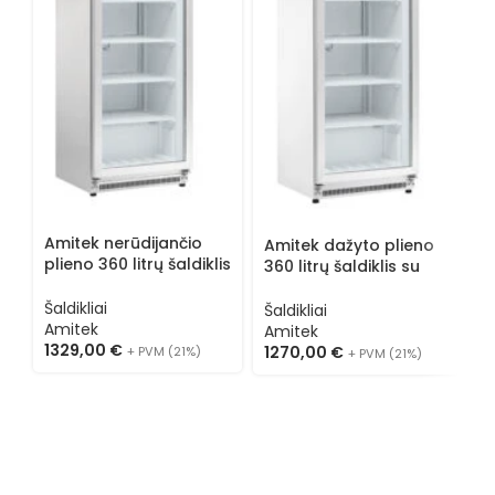
Amitek nerūdijančio
Amitek dažyto plieno
plieno 360 litrų šaldiklis
360 litrų šaldiklis su
A
su stiklu AKM400FG SS
stiklu AKM400FG
p
Šaldikliai
Šaldikliai
A
Amitek
Amitek
Š
1329,00
€
1270,00
€
+ PVM (21%)
+ PVM (21%)
A
1