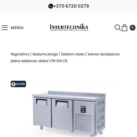
+370 6720 0279
MENIU
0
Pagrindinis
/
Šaldymo įranga
/
Šaldomi stalai
/
Iceinox nerūdijančio
plieno šaldomas stalas CTN 330 CR