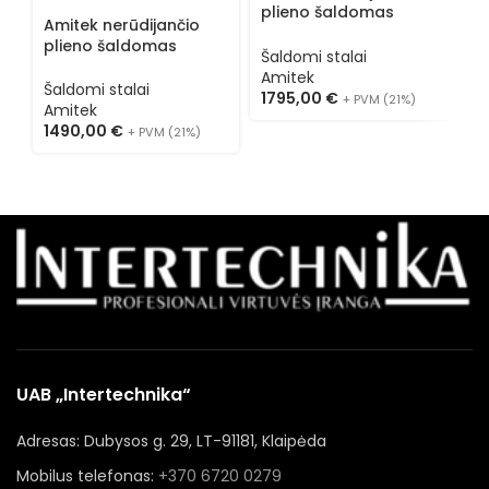
plieno šaldomas
Amitek nerūdijančio
stalas AK3104P
A
plieno šaldomas
Šaldomi stalai
p
stalas AK2204P
Amitek
s
Šaldomi stalai
1795,00
€
+ PVM (21%)
Š
Amitek
A
1490,00
€
+ PVM (21%)
1
UAB „Intertechnika“
Adresas: Dubysos g. 29, LT-91181, Klaipėda
Mobilus telefonas:
+370 6720 0279