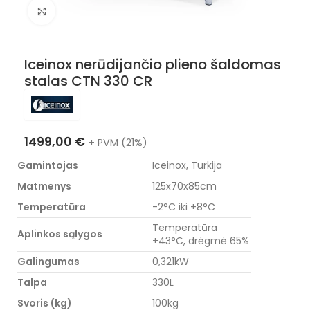
Nuotraukos padidinimas
Iceinox nerūdijančio plieno šaldomas
stalas CTN 330 CR
1499,00
€
+ PVM (21%)
Gamintojas
Iceinox, Turkija
Matmenys
125x70x85cm
Temperatūra
-2°C iki +8°C
Temperatūra
Aplinkos sąlygos
+43°C, drėgmė 65%
Galingumas
0,321kW
Talpa
330L
Svoris (kg)
100kg