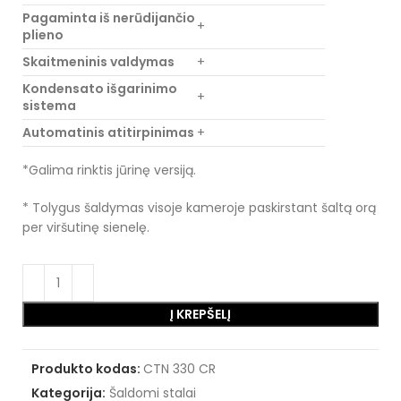
Pagaminta iš nerūdijančio
+
plieno
Skaitmeninis valdymas
+
Kondensato išgarinimo
+
sistema
Automatinis atitirpinimas
+
*Galima rinktis jūrinę versiją.
* Tolygus šaldymas visoje kameroje paskirstant šaltą orą
per viršutinę sienelę.
Į KREPŠELĮ
Produkto kodas:
CTN 330 CR
Kategorija:
Šaldomi stalai