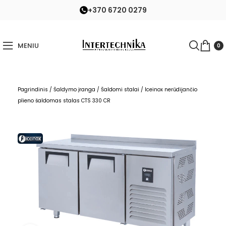
+370 6720 0279
MENIU
0
Pagrindinis
/
Šaldymo įranga
/
Šaldomi stalai
/
Iceinox nerūdijančio
plieno šaldomas stalas CTS 330 CR