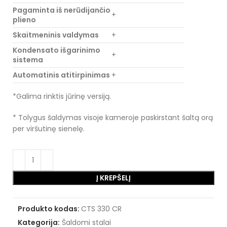
Pagaminta iš nerūdijančio
+
plieno
Skaitmeninis valdymas
+
Kondensato išgarinimo
+
sistema
Automatinis atitirpinimas
+
*Galima rinktis jūrinę versiją.
* Tolygus šaldymas visoje kameroje paskirstant šaltą orą
per viršutinę sienelę.
Į KREPŠELĮ
Produkto kodas:
CTS 330 CR
Kategorija:
Šaldomi stalai