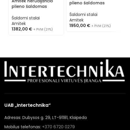
Amitek nerūdijančio
plieno šaldomas
A
plieno šaldomas
stalas AKU4104TN
p
stalas AKS3104TN
Šaldomi stalai
s
Šaldomi stalai
Amitek
Š
Amitek
1950,00
€
+ PVM (21%)
A
1382,00
€
+ PVM (21%)
1
UAB „Intertechnika“
Adresas: Dubysos g. 29, LT-91181, Klaipėda
Mobilus telefonas:
+370 6720 0279