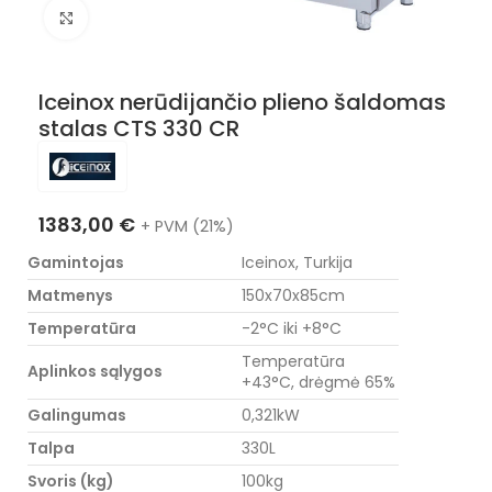
Nuotraukos padidinimas
Iceinox nerūdijančio plieno šaldomas
stalas CTS 330 CR
1383,00
€
+ PVM (21%)
Gamintojas
Iceinox, Turkija
Matmenys
150x70x85cm
Temperatūra
-2°C iki +8°C
Temperatūra
Aplinkos sąlygos
+43°C, drėgmė 65%
Galingumas
0,321kW
Talpa
330L
Svoris (kg)
100kg