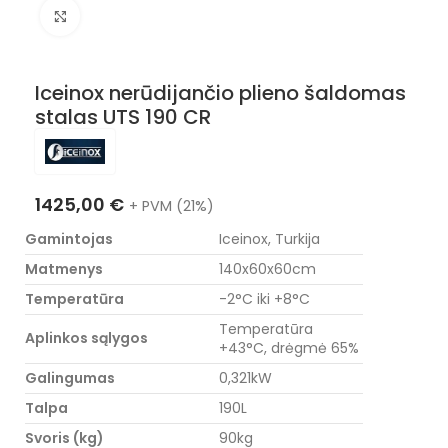
Nuotraukos padidinimas
Iceinox nerūdijančio plieno šaldomas
stalas UTS 190 CR
1425,00
€
+ PVM (21%)
Gamintojas
Iceinox, Turkija
Matmenys
140x60x60cm
Temperatūra
-2°C iki +8°C
Temperatūra
Aplinkos sąlygos
+43°C, drėgmė 65%
Galingumas
0,321kW
Talpa
190L
Svoris (kg)
90kg