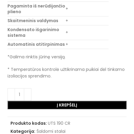
Pagaminta iš nerūdijančio
+
plieno
Skaitmeninis valdymas
+
Kondensato išgarinimo
+
sistema
Automatinis atitirpinimas
+
*Galima rinktis jūrinę versiją.
* Temperatūros kontrolė užtikrinama puikiai dėl tinkamo
izoliacijos sprendimo.
Į KREPŠELĮ
Produkto kodas:
UTS 190 CR
Kategorija:
Šaldomi stalai