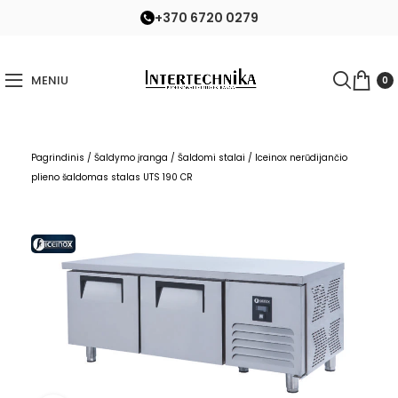
+370 6720 0279
MENIU
0
Pagrindinis
/
Šaldymo įranga
/
Šaldomi stalai
/
Iceinox nerūdijančio
plieno šaldomas stalas UTS 190 CR