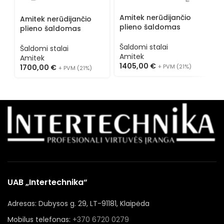
A
p
Amitek nerūdijančio
Amitek nerūdijančio
s
plieno šaldomas
plieno šaldomas
Š
stalas AKS2204TN
stalas AK943-4D
A
Šaldomi stalai
Šaldomi stalai
1
Amitek
Amitek
1405,00
€
1700,00
€
+ PVM (21%)
+ PVM (21%)
UAB „Intertechnika“
Adresas: Dubysos g. 29, LT-91181, Klaipėda
Mobilus telefonas:
+370 6720 0279