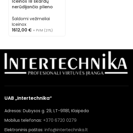
Iceinox 18 skardų
nerūdijančio plieno
šaldomas vežimėlis CB
12 CR
Šaldomi vežimėliai
Iceinox
1612,00
€
+ PVM (21%)
UAB „Intertechnika“
Adresas: Dubysos g. 29, LT-91181, Klaipėda
Mobilus telefonas:
+370 6720 0279
Elektroninis paštas:
info@intertechnika.lt