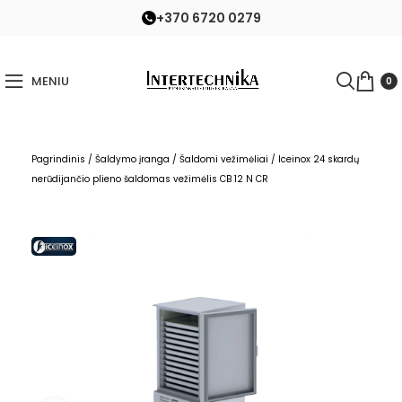
+370 6720 0279
MENIU
0
Pagrindinis
/
Šaldymo įranga
/
Šaldomi vežimėliai
/
Iceinox 24 skardų
nerūdijančio plieno šaldomas vežimėlis CB 12 N CR