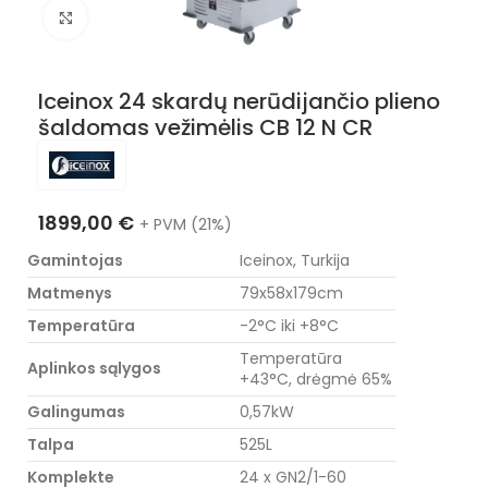
Nuotraukos padidinimas
Iceinox 24 skardų nerūdijančio plieno
šaldomas vežimėlis CB 12 N CR
1899,00
€
+ PVM (21%)
Gamintojas
Iceinox, Turkija
Matmenys
79x58x179cm
Temperatūra
-2°C iki +8°C
Temperatūra
Aplinkos sąlygos
+43°C, drėgmė 65%
Galingumas
0,57kW
Talpa
525L
Komplekte
24 x GN2/1-60