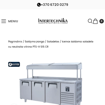
+370 6720 0279
MENIU
0
Pagrindinis
/
Šaldymo įranga
/
Saladetės
/
Iceinox šaldoma saladetė
su neutralia vitrina PTS-H 515 CR