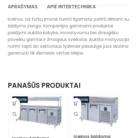
APRAŠYMAS
APIE INTERTECHNIKA
Iceinox, tai turkų įmonė turinti ilgametę patirtį dirbant su
šaldymo įranga. Kompanijos gaminami produktai
pasižymi aukšta kokybe, inovatyvumu bei draugišku
poveikiu gamtai ir žmogaus sveikatai. Aukšta motyvacija
norint tapti šio sektoriaus lyderiais pasaulyje juos skatina
generuoti tik dėmesio vertas idėjas.
PANAŠŪS PRODUKTAI
I
Iceinox šaldoma