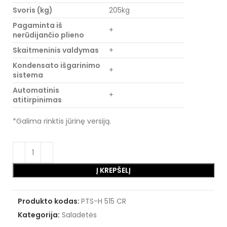
Svoris (kg)
205kg
Pagaminta iš
+
nerūdijančio plieno
Skaitmeninis valdymas
+
Kondensato išgarinimo
+
sistema
Automatinis
+
atitirpinimas
*Galima rinktis jūrinę versiją.
Į KREPŠELĮ
Produkto kodas:
PTS-H 515 CR
Kategorija:
Saladetės