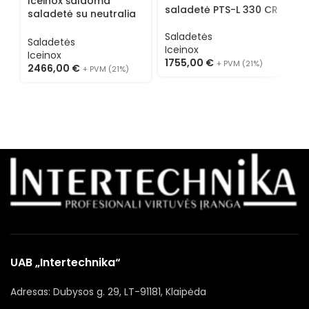
Iceinox šaldoma
s
saladetė PTS-L 330 CR
saladetė su neutralia
vitrina PTS-H 560 CR
S
Saladetės
Saladetės
I
Iceinox
Iceinox
2
1755,00
€
+ PVM (21%)
2466,00
€
+ PVM (21%)
UAB „Intertechnika“
Adresas: Dubysos g. 29, LT-91181, Klaipėda