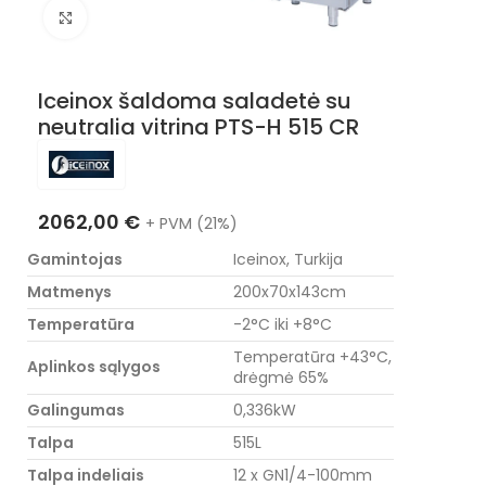
Nuotraukos padidinimas
Iceinox šaldoma saladetė su
neutralia vitrina PTS-H 515 CR
2062,00
€
+ PVM (21%)
Gamintojas
Iceinox, Turkija
Matmenys
200x70x143cm
Temperatūra
-2°C iki +8°C
Temperatūra +43°C,
Aplinkos sąlygos
drėgmė 65%
Galingumas
0,336kW
Talpa
515L
Talpa indeliais
12 x GN1/4-100mm