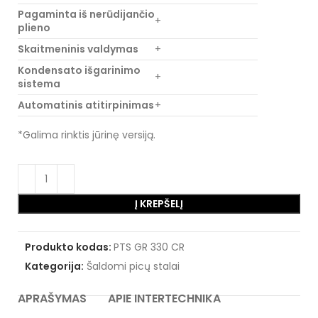
Pagaminta iš nerūdijančio
+
plieno
Skaitmeninis valdymas
+
Kondensato išgarinimo
+
sistema
Automatinis atitirpinimas
+
*Galima rinktis jūrinę versiją.
Į KREPŠELĮ
Produkto kodas:
PTS GR 330 CR
Kategorija:
Šaldomi picų stalai
APRAŠYMAS
APIE INTERTECHNIKA