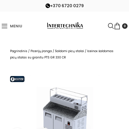
+370 6720 0279
MENIU
0
Pagrindinis
/
Picerijų įranga
/
Šaldomi picų stalai
/
Iceinox šaldomas
picų stalas su granitu PTS GR 330 CR