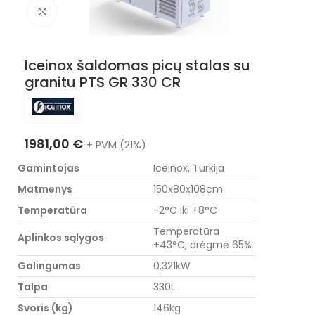
Nuotraukos padidinimas
Iceinox šaldomas picų stalas su
granitu PTS GR 330 CR
1981,00
€
+ PVM (21%)
Gamintojas
Iceinox, Turkija
Matmenys
150x80x108cm
Temperatūra
-2°C iki +8°C
Temperatūra
Aplinkos sąlygos
+43°C, drėgmė 65%
Galingumas
0,321kW
Talpa
330L
Svoris (kg)
146kg