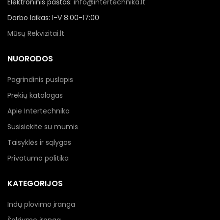
Elektroninis paštas:
info@intertechnika.lt
Darbo laikas: I-V 8:00-17:00
Mūsų Rekvizitai.lt
NUORODOS
Pagrindinis puslapis
Prekių katalogas
Apie Intertechnika
Susisiekite su mumis
Taisyklės ir sąlygos
Privatumo politika
KATEGORIJOS
Indų plovimo įranga
Šaldymo įranga