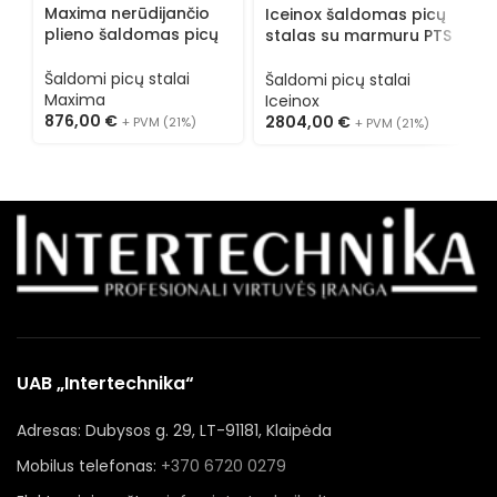
I
Maxima nerūdijančio
Iceinox šaldomas picų
s
plieno šaldomas picų
stalas su marmuru PTS
H
stalas 09400200
HM 650 CR
Š
Šaldomi picų stalai
Šaldomi picų stalai
I
Maxima
Iceinox
2
876,00
€
2804,00
€
+ PVM (21%)
+ PVM (21%)
UAB „Intertechnika“
Adresas: Dubysos g. 29, LT-91181, Klaipėda
Mobilus telefonas:
+370 6720 0279