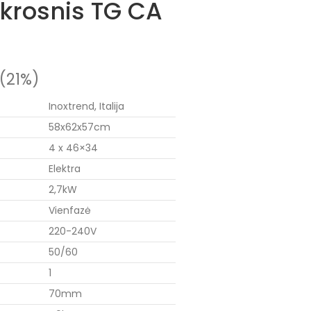
krosnis TG CA
(21%)
Inoxtrend, Italija
58x62x57cm
4 x 46×34
Elektra
2,7kW
Vienfazė
220-240V
50/60
1
70mm