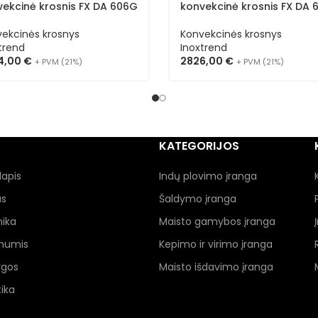
vekcinė krosnis FX DA 606G
konvekcinė krosnis FX DA 
ekcinės krosnys
Konvekcinės krosnys
trend
Inoxtrend
4,00
€
2826,00
€
+ PVM (21%)
+ PVM (21%)
KATEGORIJOS
lapis
Indų plovimo įranga
as
Šaldymo įranga
nika
Maisto gamybos įranga
 mumis
Kepimo ir virimo įranga
ygos
Maisto išdavimo įranga
ika