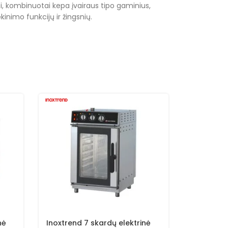
i, kombinuotai kepa įvairaus tipo gaminius,
kinimo funkcijų ir žingsnių.
nė
Inoxtrend 7 skardų elektrinė
Inoxtrend