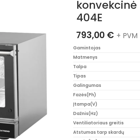
konvekcinė 
404E
793,00
€
+ PVM 
Gamintojas
Matmenys
Talpa
Tipas
Galingumas
Fazės(Ph)
Įtampa(V)
Dažnis(Hz)
Ventiliatoriaus greitis
Atstumas tarp skardų