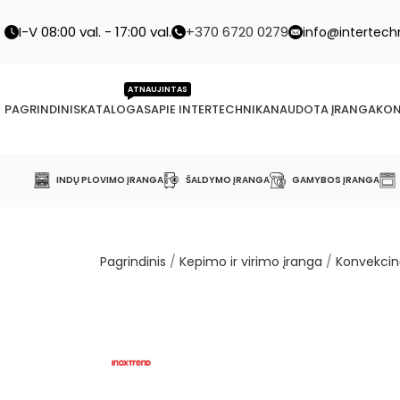
I-V 08:00 val. - 17:00 val.
+370 6720 0279
info@intertechn
ATNAUJINTAS
PAGRINDINIS
KATALOGAS
APIE INTERTECHNIKA
NAUDOTA ĮRANGA
KON
INDŲ PLOVIMO ĮRANGA
ŠALDYMO ĮRANGA
GAMYBOS ĮRANGA
Pagrindinis
/
Kepimo ir virimo įranga
/
Konvekcin