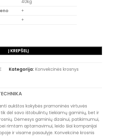
40kg
ieno
+
+
Į KREPŠELĮ
E
Kategorija:
Konvekcinės krosnys
RTECHNIKA
ianti aukštos kokybės pramoninės virtuvės
tik dėl savo ištobulintų tiekiamų gaminių, bet ir
krosnių. Dėmesys gaminių dizainui, patikimumui,
i rimtam aptarnavimui, leido šiai kompanijai
uropoje ir visame pasaulyje. Konvekcinė krosnis