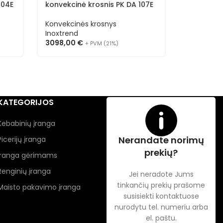
604E
konvekcinė krosnis PK DA 107E
konvekcin
(vienfazė
Konvekcinės krosnys
Konvekcin
Inoxtrend
Inoxtrend
3098,00
€
3628,00
+ PVM (21%)
KATEGORIJOS
Kebabinių įranga
Nerandate norimų
Picerijų įranga
prekių?
Įranga gėrimams
Renginių įranga
Jei neradote Jums
tinkančių prekių prašome
Maisto pakavimo įranga
susisiekti kontaktuose
nurodytu tel. numeriu arba
el. paštu.