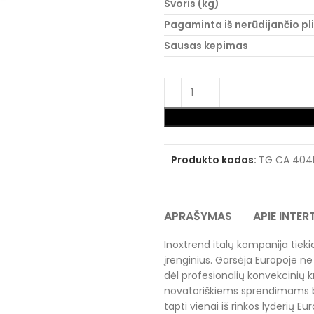
Svoris (kg)
Pagaminta iš nerūdijančio pl
Sausas kepimas
Produkto kodas:
TG CA 404
APRAŠYMAS
APIE INTE
Inoxtrend italų kompanija tiek
įrenginius. Garsėja Europoje ne 
dėl profesionalių konvekcinių 
novatoriškiems sprendimams be
tapti vienai iš rinkos lyderių E