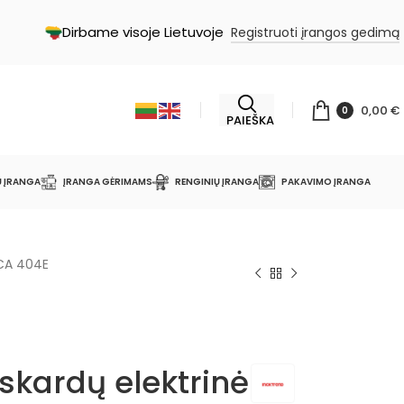
Dirbame visoje Lietuvoje
Registruoti įrangos gedimą
0,00
€
0
PAIEŠKA
Ų ĮRANGA
ĮRANGA GĖRIMAMS
RENGINIŲ ĮRANGA
PAKAVIMO ĮRANGA
 CA 404E
 skardų elektrinė