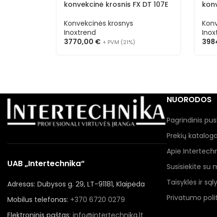
konvekcinė krosnis FX DT 107E
kon
Konvekcinės krosnys
Konv
Inoxtrend
Inox
3770,00
€
398
+ PVM (21%)
NUORODOS
Pagrindinis pus
Prekių katalog
Apie Intertech
UAB „Intertechnika“
Susisiekite su
Taisyklės ir sąl
Adresas: Dubysos g. 29, LT-91181, Klaipėda
Privatumo polit
Mobilus telefonas:
+370 6720 0279
Elektroninis paštas:
info@intertechnika.lt