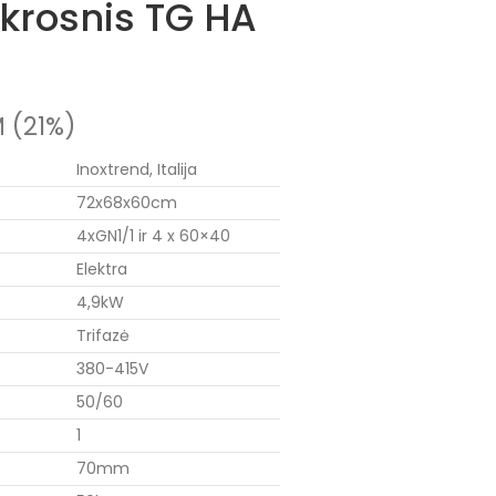
krosnis TG HA
 (21%)
Inoxtrend, Italija
72x68x60cm
4xGN1/1 ir 4 x 60×40
Elektra
4,9kW
Trifazė
380-415V
50/60
1
70mm