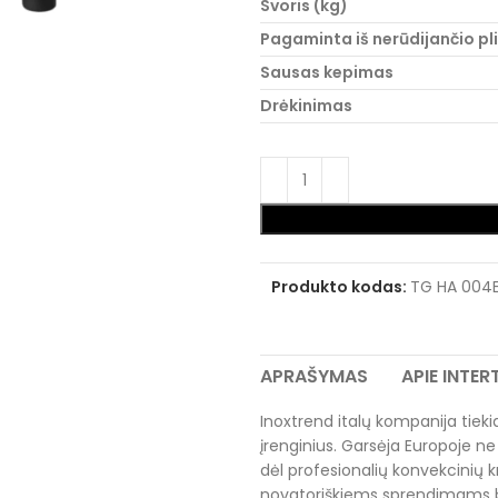
Svoris (kg)
Pagaminta iš nerūdijančio pl
Sausas kepimas
Drėkinimas
Produkto kodas:
TG HA 004
APRAŠYMAS
APIE INTE
Inoxtrend italų kompanija tiek
įrenginius. Garsėja Europoje ne 
dėl profesionalių konvekcinių 
novatoriškiems sprendimams be