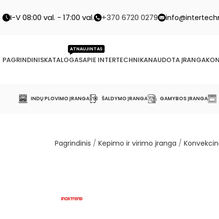
I-V 08:00 val. - 17:00 val.
+370 6720 0279
info@intertechn
ATNAUJINTAS
PAGRINDINIS
KATALOGAS
APIE INTERTECHNIKA
NAUDOTA ĮRANGA
KON
INDŲ PLOVIMO ĮRANGA
ŠALDYMO ĮRANGA
GAMYBOS ĮRANGA
Pagrindinis
/
Kepimo ir virimo įranga
/
Konvekcin