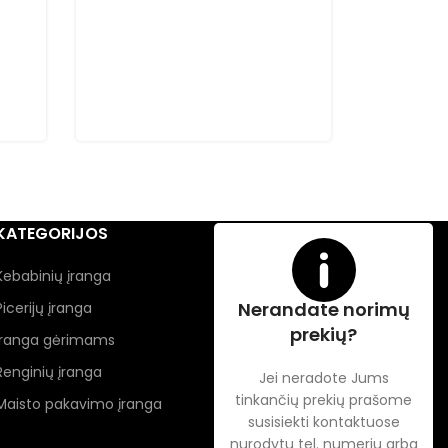
KATEGORIJOS
Kebabinių įranga
Nerandate norimų
Picerijų įranga
prekių?
Įranga gėrimams
Renginių įranga
Jei neradote Jums
tinkančių prekių prašome
Maisto pakavimo įranga
susisiekti kontaktuose
nurodytu tel. numeriu arba