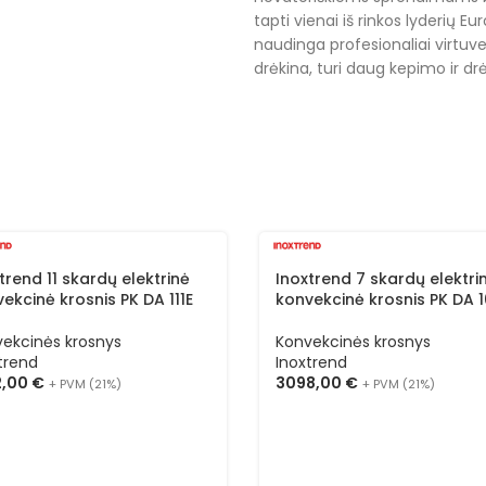
tapti vienai iš rinkos lyderių E
naudinga profesionaliai virtuve
drėkina, turi daug kepimo ir drė
trend 11 skardų elektrinė
Inoxtrend 7 skardų elektri
ekcinė krosnis PK DA 111E
konvekcinė krosnis PK DA 
ekcinės krosnys
Konvekcinės krosnys
trend
Inoxtrend
2,00
€
3098,00
€
+ PVM (21%)
+ PVM (21%)