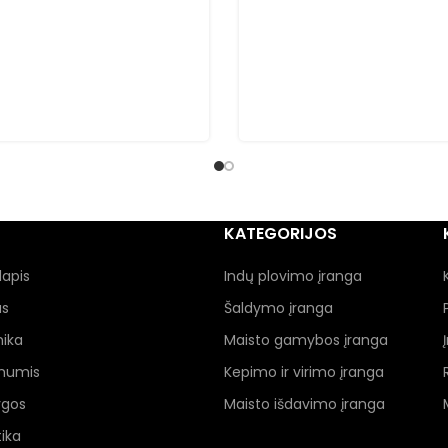
KATEGORIJOS
lapis
Indų plovimo įranga
as
Šaldymo įranga
nika
Maisto gamybos įranga
 mumis
Kepimo ir virimo įranga
ygos
Maisto išdavimo įranga
ika