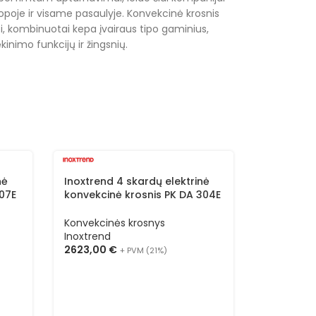
uropoje ir visame pasaulyje. Konvekcinė krosnis
i, kombinuotai kepa įvairaus tipo gaminius,
kinimo funkcijų ir žingsnių.
nė
Inoxtrend 4 skardų elektrinė
Inoxtrend
107E
konvekcinė krosnis PK DA 304E
konvekcin
(trifazė)
Konvekcin
Konvekcinės krosnys
Inoxtrend
Inoxtrend
4274,00
2623,00
€
+ PVM (21%)