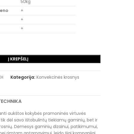
50kg
ieno
+
+
+
Į KREPŠELĮ
EH
Kategorija:
Konvekcinės krosnys
RTECHNIKA
ianti aukštos kokybės pramoninės virtuvės
tik dėl savo ištobulintų tiekiamų gaminių, bet ir
krosnių. Dėmesys gaminių dizainui, patikimumui,
i rimtam aptarnavimui, leido šiai kompanijai