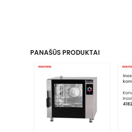
PANAŠŪS PRODUKTAI
Inox
konv
Konv
Inox
418