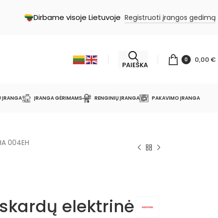
Dirbame visoje Lietuvoje
Registruoti įrangos gedimą
0,00
€
0
PAIEŠKA
Ų ĮRANGA
ĮRANGA GĖRIMAMS
RENGINIŲ ĮRANGA
PAKAVIMO ĮRANGA
 HA 004EH
 skardų elektrinė