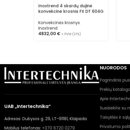
Inoxtrend 4 skardų dujinė
konvekcinė krosnis FX DT 604G
Konvekcinės krosnys
Inoxtrend
4832,00
€
+ PVM (21%)
NUORODOS
Pagrindinis pus
Prekių katalog
Apie Intertech
UAB „Intertechnika“
Susisiekite su
Taisyklės ir sąl
Adresas: Dubysos g. 29, LT-91181, Klaipėda
Privatumo polit
Mobilus telefonas:
+370 6720 0279