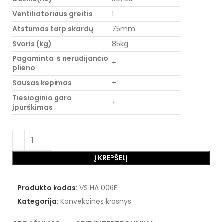
Ventiliatoriaus greitis
1
Atstumas tarp skardų
75mm
Svoris (kg)
85kg
Pagaminta iš nerūdijančio
+
plieno
Sausas kepimas
+
Tiesioginio garo
+
įpurškimas
Į KREPŠELĮ
Produkto kodas:
VS HA 006E
Kategorija:
Konvekcinės krosnys