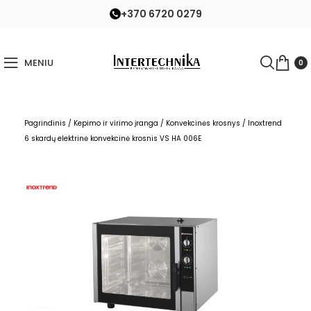
+370 6720 0279
MENIU
0
Pagrindinis
/
Kepimo ir virimo įranga
/
Konvekcinės krosnys
/
Inoxtrend
6 skardų elektrinė konvekcinė krosnis VS HA 006E