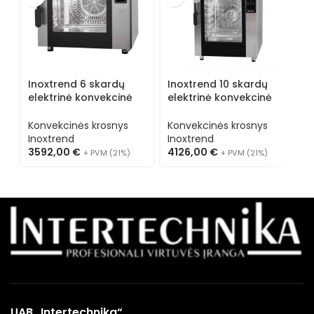
Inoxtrend 6 skardų
Inoxtrend 10 skardų
I
elektrinė konvekcinė
elektrinė konvekcinė
d
krosnis FX DT 106E
krosnis FX DA 610E
k
Konvekcinės krosnys
Konvekcinės krosnys
K
Inoxtrend
Inoxtrend
I
3592,00
€
4126,00
€
5
+ PVM (21%)
+ PVM (21%)
UAB „Intertechnika“