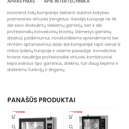
APRAŠYMAS
APIE INTERTECHNIKA
Inoxtrend italų kompanija tiekianti aukštos kokybės
pramoninės virtuvės įrenginius. Garsėja Europoje ne tik
dėl savo ištobulintų tiekiamų gaminių, bet ir dėl
profesionalių konvekcinių krosnių. Dėmesys gaminių
dizainui, patikimumui, novatoriškiems sprendimams bei
rimtam aptarnavimui, leido šiai kompanijai tapti vienai iš
rinkos lyderių Europoje ir visame pasaulyje. Konvekcinė
krosnis naudinga profesionaliai virtuvei, kombinuotai
kepa įvairaus tipo gaminius, drėkina, turi daug kepimo ir
drėkinimo funkcijų ir žingsnių.
PANAŠŪS PRODUKTAI