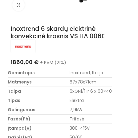
Nuotraukos padidinimas
Inoxtrend 6 skardų elektrinė
konvekcinė krosnis VS HA 006E
1860,00
€
+ PVM (21%)
Gamintojas
Inoxtrend, Italija
Matmenys
87x78x71cm
Talpa
6xGN1/1 ir 6 x 60×40
Tipas
Elektra
Galingumas
7,9kW
Fazės(Ph)
Trifazė
Įtampa(V)
380-415V
Dažnis(Hz)
50/60