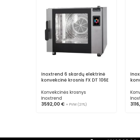
Inoxtrend 6 skardų elektrinė
Inox
konvekcinė krosnis FX DT 106E
konv
Konvekcinės krosnys
Konv
Inoxtrend
Inox
3592,00
€
311
+ PVM (21%)