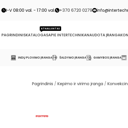
I-V 08:00 val. - 17:00 val.
+370 6720 0279
info@intertechn
ATNAUJINTAS
PAGRINDINIS
KATALOGAS
APIE INTERTECHNIKA
NAUDOTA ĮRANGA
KON
INDŲ PLOVIMO ĮRANGA
ŠALDYMO ĮRANGA
GAMYBOS ĮRANGA
Pagrindinis
/
Kepimo ir virimo įranga
/
Konvekcin