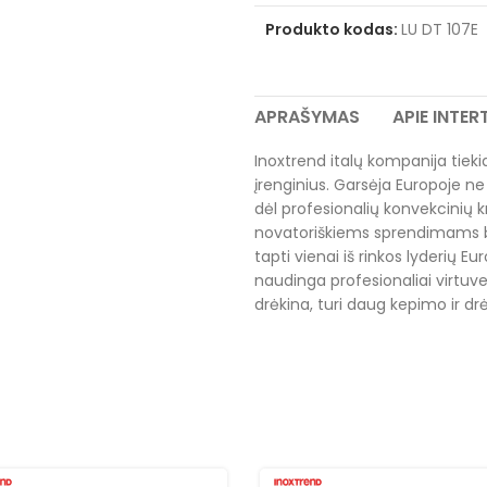
Produkto kodas:
LU DT 107E
APRAŠYMAS
APIE INTE
Inoxtrend italų kompanija tiek
įrenginius. Garsėja Europoje ne 
dėl profesionalių konvekcinių 
novatoriškiems sprendimams be
tapti vienai iš rinkos lyderių E
naudinga profesionaliai virtuve
drėkina, turi daug kepimo ir drė