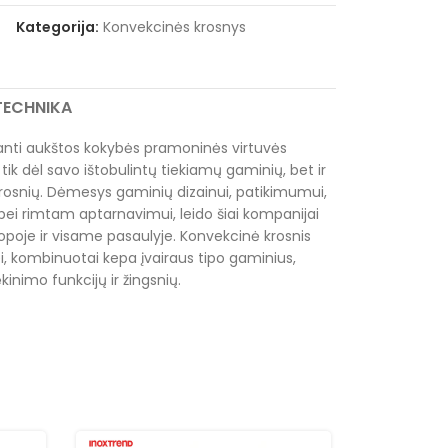
Kategorija:
Konvekcinės krosnys
RTECHNIKA
ianti aukštos kokybės pramoninės virtuvės
tik dėl savo ištobulintų tiekiamų gaminių, bet ir
krosnių. Dėmesys gaminių dizainui, patikimumui,
i rimtam aptarnavimui, leido šiai kompanijai
uropoje ir visame pasaulyje. Konvekcinė krosnis
i, kombinuotai kepa įvairaus tipo gaminius,
kinimo funkcijų ir žingsnių.