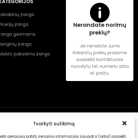
KATEGORIJOS
Kebabinių įranga
Nerandate norimų
Picerijų įranga
prekių?
Įranga gėrimams
Renginių įranga
Jei neradote Jums
tinkančių prekių prašome
Maisto pakavimo įranga
susisiekti kontaktuose
nurodytu tel. numeriu arba
el. paštu.
Tvarkyti sutikimą
ikti geriausią patirtį, įrenginio informacijai saugoti ir (arba) pasiekti