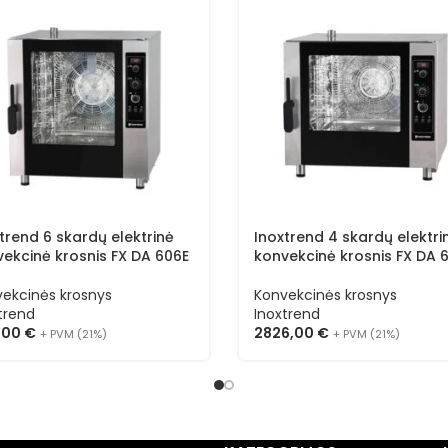
trend 6 skardų elektrinė
Inoxtrend 4 skardų elektri
ekcinė krosnis FX DA 606E
konvekcinė krosnis FX DA 
ekcinės krosnys
Konvekcinės krosnys
trend
Inoxtrend
6,00
€
2826,00
€
+ PVM (21%)
+ PVM (21%)