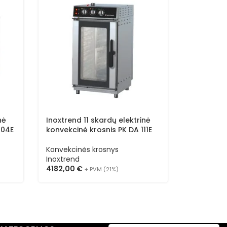
nė
Inoxtrend 11 skardų elektrinė
Inoxtrend
604E
konvekcinė krosnis PK DA 111E
konvekcin
(vienfazė
Konvekcinės krosnys
Konvekcin
Inoxtrend
Inoxtrend
4182,00
€
2623,00
+ PVM (21%)