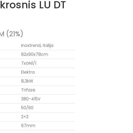
krosnis LU DT
M (21%)
Inoxtrend, Italija
82x90x78cm
7xGN1/1
Elektra
8,3kW
Trifazė
380-415V
50/60
2+2
67mm