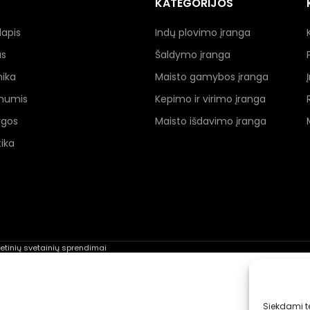
KATEGORIJOS
lapis
Indų plovimo įranga
as
Šaldymo įranga
nika
Maisto gamybos įranga
 mumis
Kepimo ir virimo įranga
ygos
Maisto išdavimo įranga
ika
rnetinių svetainių sprendimai
Siekdami te