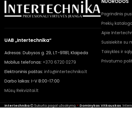
NUORODOS
Pagrindinis pus
Prekių katalog
Apie Intertech
UAB „Intertechnika“
Susisiekite su
Taisyklės ir sąl
Adresas: Dubysos g. 29, LT-91181, Klaipėda
Privatumo polit
Mobilus telefonas:
+370 6720 0279
Elektroninis paštas:
info@intertechnika.lt
Darbo laikas: I-V 8:00-17:00
Mūsų Rekvizitai.lt
-
Intertechnika
Sukurta pagal užsakymą
Dominykas Vitkauskas
. Inte