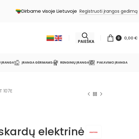
Dirbame visoje Lietuvoje
Registruoti įrangos gedimą
0,00
€
0
PAIEŠKA
Ų ĮRANGA
ĮRANGA GĖRIMAMS
RENGINIŲ ĮRANGA
PAKAVIMO ĮRANGA
T 107E
skardų elektrinė