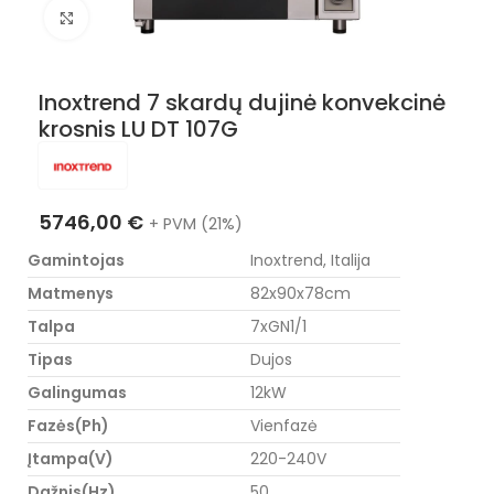
Nuotraukos padidinimas
Inoxtrend 7 skardų dujinė konvekcinė
krosnis LU DT 107G
5746,00
€
+ PVM (21%)
Gamintojas
Inoxtrend, Italija
Matmenys
82x90x78cm
Talpa
7xGN1/1
Tipas
Dujos
Galingumas
12kW
Fazės(Ph)
Vienfazė
Įtampa(V)
220-240V
Dažnis(Hz)
50