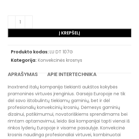
Į KREPŠELĮ
Produkto kodas:
LU DT 107G
Kategorija:
Konvekcinės krosnys
APRAŠYMAS
APIE INTERTECHNIKA
Inoxtrend italų kompanija tiekianti aukštos kokybės
pramoninės virtuvės įrenginius. Garsėja Europoje ne tik
dėl savo ištobulintų tiekiamų gaminių, bet ir dėl
profesionalių konvekcinių krosnių. Dėmesys gaminių
dizainui, patikimumui, novatoriškiems sprendimams bei
rimtam aptarnavimui, leido šiai kompanijai tapti vienai iš
rinkos lyderių Europoje ir visame pasaulyje. Konvekcinė
krosnis naudinga profesionaliai virtuvei, kombinuotai