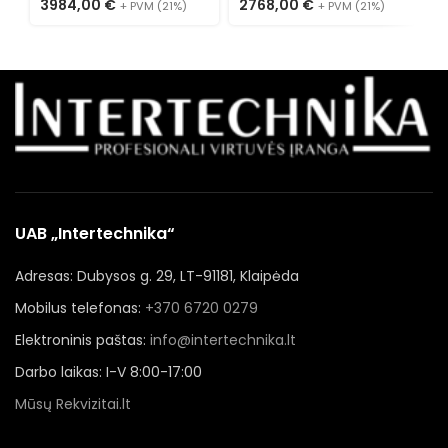
3984,00
€
2768,00
€
5
+ PVM (21%)
+ PVM (21%)
UAB „Intertechnika“
Adresas: Dubysos g. 29, LT-91181, Klaipėda
Mobilus telefonas:
+370 6720 0279
Elektroninis paštas:
info@intertechnika.lt
Darbo laikas: I-V 8:00-17:00
Mūsų Rekvizitai.lt