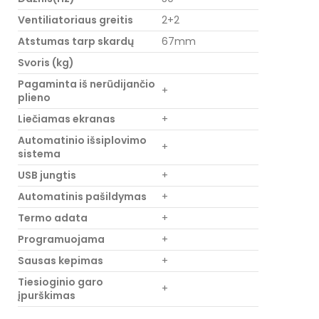
Ventiliatoriaus greitis
2+2
Atstumas tarp skardų
67mm
Svoris (kg)
Pagaminta iš nerūdijančio
+
plieno
Liečiamas ekranas
+
Automatinio išsiplovimo
+
sistema
USB jungtis
+
Automatinis pašildymas
+
Termo adata
+
Programuojama
+
Sausas kepimas
+
Tiesioginio garo
+
įpurškimas