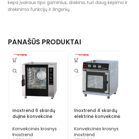
kepa įvairaus tipo gaminius, drėkina, turi daug kepimo ir
drėkinimo funkcijų ir žingsnių.
PANAŠŪS PRODUKTAI
Inoxtrend 6 skardų
Inoxtrend 4 skardų
I
dujinė konvekcinė
elektrinė konvekcinė
e
krosnis FX DA 606G
krosnis PK DA 104E
k
Konvekcinės krosnys
Konvekcinės krosnys
K
Inoxtrend
Inoxtrend
I