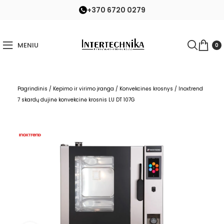
+370 6720 0279
MENIU
0
Pagrindinis
/
Kepimo ir virimo įranga
/
Konvekcinės krosnys
/
Inoxtrend
7 skardų dujinė konvekcinė krosnis LU DT 107G