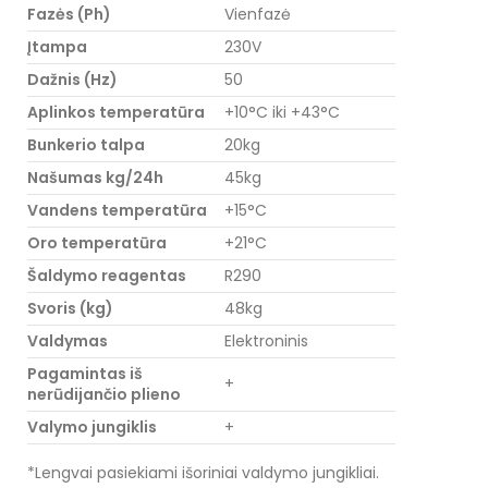
Fazės (Ph)
Vienfazė
Įtampa
230V
Dažnis (Hz)
50
Aplinkos temperatūra
+10°C iki +43°C
Bunkerio talpa
20kg
Našumas kg/24h
45kg
Vandens temperatūra
+15°C
Oro temperatūra
+21°C
Šaldymo reagentas
R290
Svoris (kg)
48kg
Valdymas
Elektroninis
Pagamintas iš
+
nerūdijančio plieno
Valymo jungiklis
+
*Lengvai pasiekiami išoriniai valdymo jungikliai.