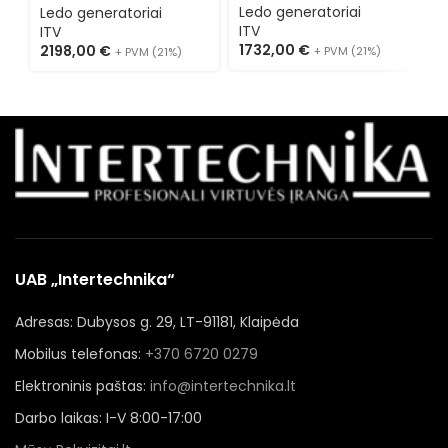
NG70
NG100
Ledo generatoriai
Ledo generatoriai
ITV
ITV
1732,00
€
2198,00
€
+ PVM (21%)
+ PVM (21%)
UAB „Intertechnika“
Adresas: Dubysos g. 29, LT-91181, Klaipėda
Mobilus telefonas:
+370 6720 0279
Elektroninis paštas:
info@intertechnika.lt
Darbo laikas: I-V 8:00-17:00