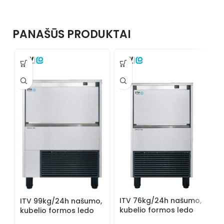
PANAŠŪS PRODUKTAI
M
n
f
g
L
M
ITV 76kg/24h našumo,
ITV 99kg/24h našumo,
1
kubelio formos ledo
kubelio formos ledo
generatorius SPIKA
generatorius SPIKA