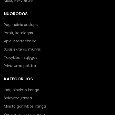
Mūsų Rekvizitai.lt
NUORODOS
Pagrindinis puslapis
Prekių katalogas
Apie Intertechnika
Susisiekite su mumis
Taisyklės ir sąlygos
Privatumo politika
KATEGORIJOS
Indų plovimo įranga
Šaldymo įranga
Maisto gamybos įranga
Kepimo ir virimo įranga