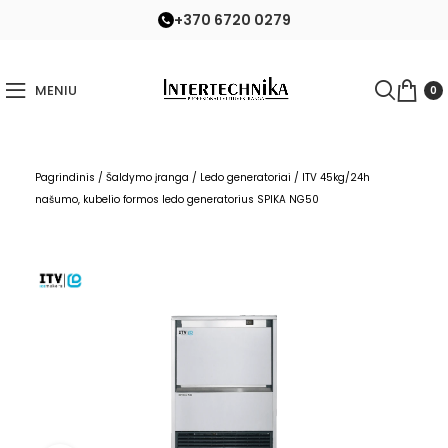
+370 6720 0279
MENIU
0
Pagrindinis
/
Šaldymo įranga
/
Ledo generatoriai
/
ITV 45kg/24h
našumo, kubelio formos ledo generatorius SPIKA NG50