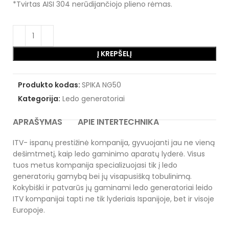
*Tvirtas AISI 304 nerūdijančiojo plieno rėmas.
Į KREPŠELĮ
Produkto kodas:
SPIKA NG50
Kategorija:
Ledo generatoriai
APRAŠYMAS
APIE INTERTECHNIKA
ITV- ispanų prestižinė kompanija, gyvuojanti jau ne vieną
dešimtmetį, kaip ledo gaminimo aparatų lyderė. Visus
tuos metus kompanija specializuojasi tik į ledo
generatorių gamybą bei jų visapusišką tobulinimą.
Kokybiški ir patvarūs jų gaminami ledo generatoriai leido
ITV kompanijai tapti ne tik lyderiais Ispanijoje, bet ir visoje
Europoje.