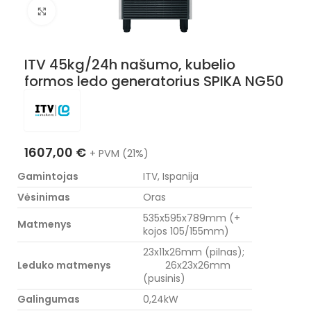
Nuotraukos padidinimas
ITV 45kg/24h našumo, kubelio
formos ledo generatorius SPIKA NG50
1607,00
€
+ PVM (21%)
Gamintojas
ITV, Ispanija
Vėsinimas
Oras
535x595x789mm (+
Matmenys
kojos 105/155mm)
23x11x26mm (pilnas);
Leduko matmenys
26x23x26mm
(pusinis)
Galingumas
0,24kW