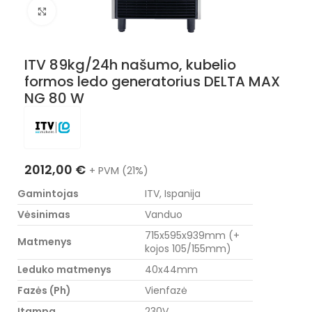
Nuotraukos padidinimas
ITV 89kg/24h našumo, kubelio
formos ledo generatorius DELTA MAX
NG 80 W
2012,00
€
+ PVM (21%)
Gamintojas
ITV, Ispanija
Vėsinimas
Vanduo
715x595x939mm (+
Matmenys
kojos 105/155mm)
Leduko matmenys
40x44mm
Fazės (Ph)
Vienfazė
Įtampa
230V