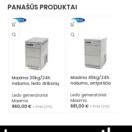
PANAŠŪS PRODUKTAI
Maxima 45kg/24h
M
Maxima 30kg/24h
našumo, antpirščio
n
našumo, ledo dribsnių
formos ledo
f
generatorius 09300136
generatorius 09300129
g
Ledo generatoriai
L
Ledo generatoriai
Maxima
M
Maxima
681,00
€
6
960,00
€
+ PVM (21%)
+ PVM (21%)