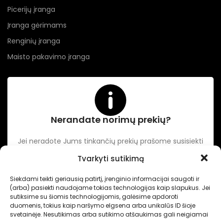
Picerijų įranga
Įranga gėrimams
Renginių įranga
Maisto pakavimo įranga
Nerandate norimų prekių?
Jei neradote Jums tinkančių prekių prašome susisiekti
kontaktuose nurodytu tel. numeriu arba el. paštu.
Tvarkyti sutikimą
Siekdami teikti geriausią patirtį, įrenginio informacijai saugoti ir
-
Intertechnika
Sukurta pagal užsakymą
Dominykas Vitkauskas
.
(arba) pasiekti naudojame tokias technologijas kaip slapukus. Jei
Internetinių svetainių sprendimai
sutiksime su šiomis technologijomis, galėsime apdoroti
duomenis, tokius kaip naršymo elgsena arba unikalūs ID šioje
svetainėje. Nesutikimas arba sutikimo atšaukimas gali neigiamai