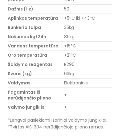
Dažnis (Hz)
50
Aplinkos temperatūra
+5°C iki +43°C
Bunkerio talpa
35kg
Našumas kg/24h
89kg
Vandens temperatūra
+15°C
Oro temperatūra
+21°C
Šaldymo reagentas
R290
Svoris (kg)
63kg
Valdymas
Elektroninis
Pagamintas iš
+
nerūdijančio plieno
Valymo jungiklis
+
*Lengvai pasiekiami išoriniai valdymo jungikliai.
*Tvirtas AISI 304 nerūdijančiojo plieno rėmas.