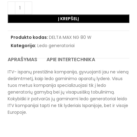
Į KREPŠELĮ
Produkto kodas:
DELTA MAX NG 80 W
Kategorija:
Ledo generatoriai
APRAŠYMAS
APIE INTERTECHNIKA
ITV- ispanų prestižinė kompanija, gyvuojanti jau ne vieną
dešimtmetį, kaip ledo gaminimo aparatų lyderė. Visus
tuos metus kompanija specializuojasi tik į ledo
generatorių gamybą bei jų visapusišką tobulinimą.
Kokybiški ir patvarūs jų gaminami ledo generatoriai leido
ITV kompanijai tapti ne tik lyderiais Ispanijoje, bet ir visoje
Europoje.