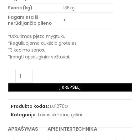
Svoris (kg)
136kg
Pagaminta iš
+
nerūdijančio plieno
*Užkūrimas pjezo mygtuku.
*Reguliuojamo aukščio grotelės.
*3 kepimo zonos.
*Įrengti apsauginiai vožtuvai.
Į KREPŠELĮ
Produkto kodas:
LG1270G
Kategorija:
Lavos akmenų griliai
APRAŠYMAS
APIE INTERTECHNIKA