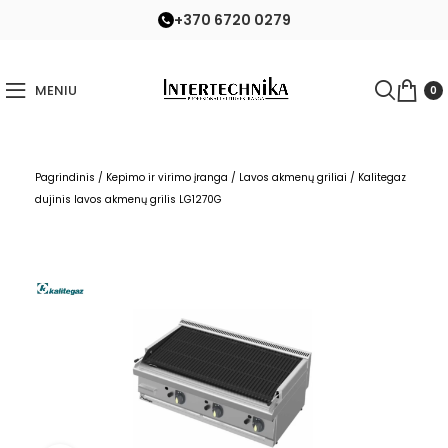
+370 6720 0279
MENIU
0
Pagrindinis
/
Kepimo ir virimo įranga
/
Lavos akmenų griliai
/
Kalitegaz
dujinis lavos akmenų grilis LG1270G