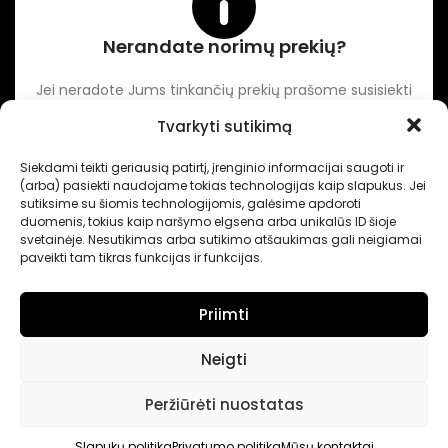
Nerandate norimų prekių?
Jei neradote Jums tinkančių prekių prašome susisiekti
kontaktuose nurodytu tel. numeriu arba el. paštu.
Tvarkyti sutikimą
Siekdami teikti geriausią patirtį, įrenginio informacijai saugoti ir
-
Intertechnika
Sukurta pagal užsakymą
Dominykas Vitkauskas
.
(arba) pasiekti naudojame tokias technologijas kaip slapukus. Jei
Internetinių svetainių sprendimai
sutiksime su šiomis technologijomis, galėsime apdoroti
duomenis, tokius kaip naršymo elgsena arba unikalūs ID šioje
svetainėje. Nesutikimas arba sutikimo atšaukimas gali neigiamai
paveikti tam tikras funkcijas ir funkcijas.
Priimti
Neigti
Peržiūrėti nuostatas
Slapukų politika
Privatumo politika
Mūsų kontaktai