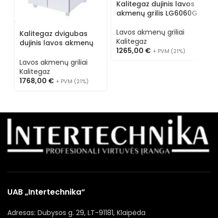
Kalitegaz dujinis lavos
K
akmenų grilis LG6060G
a
Lavos akmenų griliai
L
Kalitegaz dvigubas
Kalitegaz
K
dujinis lavos akmenų
1265,00
€
9
grilis su stovu
+ PVM (21%)
LGCS8090G
Lavos akmenų griliai
Kalitegaz
1768,00
€
+ PVM (21%)
UAB „Intertechnika“
Adresas: Dubysos g. 29, LT-91181, Klaipėda