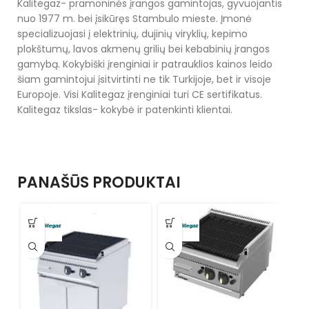
Kalitegaz- pramoninės įrangos gamintojas, gyvuojantis
nuo 1977 m. bei įsikūręs Stambulo mieste. Įmonė
specializuojasi į elektrinių, dujinių viryklių, kepimo
plokštumų, lavos akmenų grilių bei kebabinių įrangos
gamybą. Kokybiški įrenginiai ir patrauklios kainos leido
šiam gamintojui įsitvirtinti ne tik Turkijoje, bet ir visoje
Europoje. Visi Kalitegaz įrenginiai turi CE sertifikatus.
Kalitegaz tikslas- kokybė ir patenkinti klientai.
PANAŠŪS PRODUKTAI