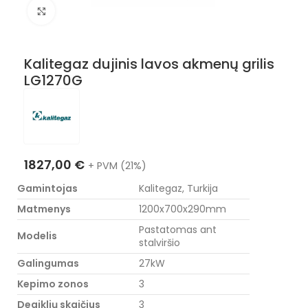
Nuotraukos padidinimas
Kalitegaz dujinis lavos akmenų grilis
LG1270G
1827,00
€
+ PVM (21%)
Gamintojas
Kalitegaz, Turkija
Matmenys
1200x700x290mm
Pastatomas ant
Modelis
stalviršio
Galingumas
27kW
Kepimo zonos
3
Degiklių skaičius
3